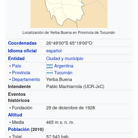
Localización de Yerba Buena en Provincia de Tucumán
26°49′00″S
65°19′00″O
Coordenadas
español
Idioma oficial
Ciudad y municipio
Entidad
•
País
Argentina
•
Provincia
Tucumán
•
Departamento
Yerba Buena
Pablo Machiarrola (UCR-JxC)
Intendente
Eventos
históricos
• Fundación
29 de diciembre de 1928
Altitud
• Media
465 m s. n. m.
Población
(2010)
• Total
57,543 hab.