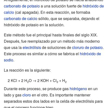
carbonato de potasio
a una solución fuerte de
hidróxido de
calcio
(cal apagada). En esta reacción, se formaba
carbonato de calcio
sólido, que se separaba, dejando el
hidróxido de potasio en la solución.
Este método fue el principal hasta finales del siglo XIX.
Después, fue reemplazado por un método más moderno
que usa la
electrólisis
de soluciones de
cloruro de potasio
.
Este proceso es similar a cómo se fabrica el
hidróxido de
sodio
.
La reacción es la siguiente:
2 KCl + 2 H
O → 2 KOH + Cl
+ H
2
2
2
Durante este proceso, se produce gas
hidrógeno
en un
lado y gas
cloro
en el otro. Es importante mantener
separados estos dos lados en la celda de electrólisis para
que el proceso funcione bien.