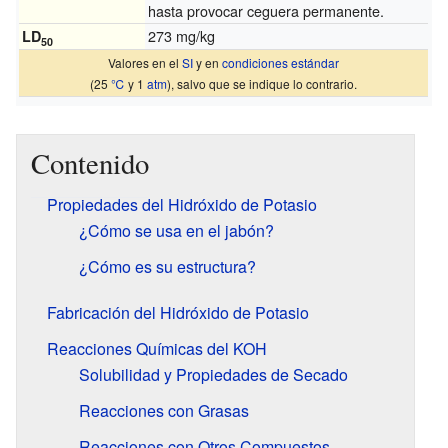
hasta provocar ceguera permanente.
273 mg/kg
LD
50
Valores en el
SI
y en
condiciones estándar
(25
℃
y 1
atm
), salvo que se indique lo contrario.
Contenido
Propiedades del Hidróxido de Potasio
¿Cómo se usa en el jabón?
¿Cómo es su estructura?
Fabricación del Hidróxido de Potasio
Reacciones Químicas del KOH
Solubilidad y Propiedades de Secado
Reacciones con Grasas
Reacciones con Otros Compuestos