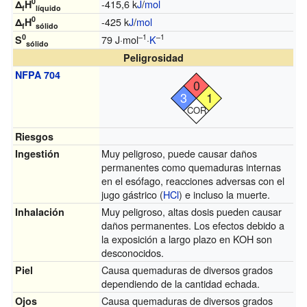
0
-415,6 k
J
/
mol
Δ
H
f
líquido
0
-425 k
J
/
mol
Δ
H
f
sólido
0
–1
–1
79 J·mol
·
K
S
sólido
Peligrosidad
NFPA 704
0
3
1
COR
Riesgos
Muy peligroso, puede causar daños
Ingestión
permanentes como quemaduras internas
en el esófago, reacciones adversas con el
jugo gástrico (
HCl
) e incluso la muerte.
Muy peligroso, altas dosis pueden causar
Inhalación
daños permanentes. Los efectos debido a
la exposición a largo plazo en KOH son
desconocidos.
Causa quemaduras de diversos grados
Piel
dependiendo de la cantidad echada.
Causa quemaduras de diversos grados
Ojos