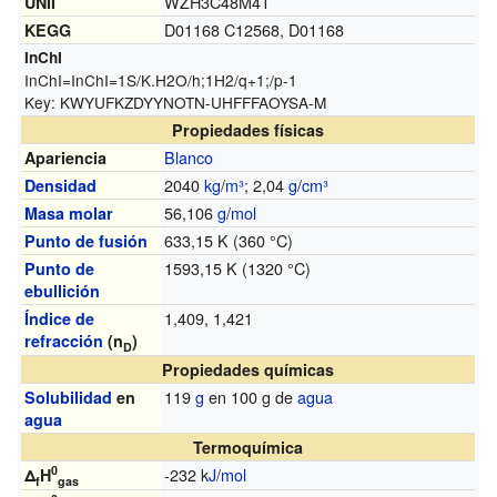
WZH3C48M4T
UNII
D01168 C12568, D01168
KEGG
InChI
InChI=
InChI=1S/K.H2O/h;1H2/q+1;/p-1
Key:
KWYUFKZDYYNOTN-UHFFFAOYSA-M
Propiedades físicas
Blanco
Apariencia
2040
kg
/
m³
; 2,04
g
/
cm³
Densidad
56,106
g
/
mol
Masa molar
633,15 K (360 °C)
Punto de fusión
1593,15 K (1320 °C)
Punto de
ebullición
1,409, 1,421
Índice de
refracción
(n
)
D
Propiedades químicas
119
g
en 100 g de
agua
Solubilidad
en
agua
Termoquímica
0
-232 k
J
/
mol
Δ
H
f
gas