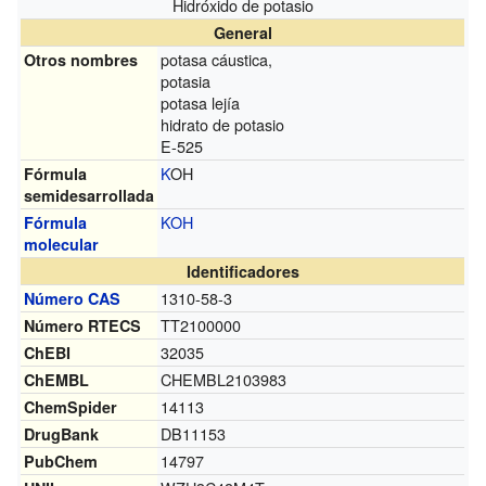
Hidróxido de potasio
General
potasa cáustica,
Otros nombres
potasia
potasa lejía
hidrato de potasio
E-525
K
OH
Fórmula
semidesarrollada
K
O
H
Fórmula
molecular
Identificadores
1310-58-3
Número CAS
TT2100000
Número RTECS
32035
ChEBI
CHEMBL2103983
ChEMBL
14113
ChemSpider
DB11153
DrugBank
14797
PubChem