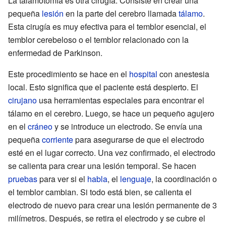
La talamotomía es otra cirugía. Consiste en crear una
pequeña
lesión
en la parte del cerebro llamada
tálamo
.
Esta cirugía es muy efectiva para el temblor esencial, el
temblor cerebeloso o el temblor relacionado con la
enfermedad de Parkinson.
Este procedimiento se hace en el
hospital
con anestesia
local. Esto significa que el paciente está despierto. El
cirujano
usa herramientas especiales para encontrar el
tálamo en el cerebro. Luego, se hace un pequeño agujero
en el
cráneo
y se introduce un electrodo. Se envía una
pequeña
corriente
para asegurarse de que el electrodo
esté en el lugar correcto. Una vez confirmado, el electrodo
se calienta para crear una lesión temporal. Se hacen
pruebas
para ver si el
habla
, el
lenguaje
, la coordinación o
el temblor cambian. Si todo está bien, se calienta el
electrodo de nuevo para crear una lesión permanente de 3
milímetros. Después, se retira el electrodo y se cubre el