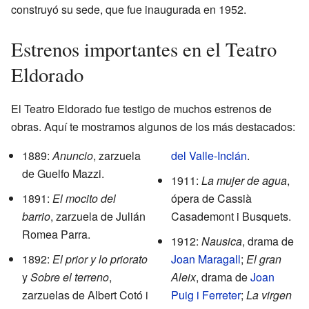
construyó su sede, que fue inaugurada en 1952.
Estrenos importantes en el Teatro
Eldorado
El Teatro Eldorado fue testigo de muchos estrenos de
obras. Aquí te mostramos algunos de los más destacados:
1889:
Anuncio
, zarzuela
del Valle-Inclán
.
de Guelfo Mazzi.
1911:
La mujer de agua
,
1891:
El mocito del
ópera de Cassià
barrio
, zarzuela de Julián
Casademont i Busquets.
Romea Parra.
1912:
Nausica
, drama de
1892:
El prior y lo priorato
Joan Maragall
;
El gran
y
Sobre el terreno
,
Aleix
, drama de
Joan
zarzuelas de Albert Cotó i
Puig i Ferreter
;
La virgen