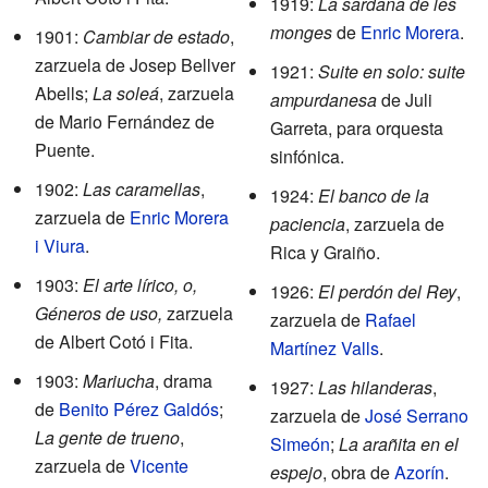
1919:
La sardana de les
monges
de
Enric Morera
.
1901:
Cambiar de estado
,
zarzuela de Josep Bellver
1921:
Suite en solo: suite
Abells;
La soleá
, zarzuela
ampurdanesa
de Juli
de Mario Fernández de
Garreta, para orquesta
Puente.
sinfónica.
1902:
Las caramellas
,
1924:
El banco de la
zarzuela de
Enric Morera
paciencia
, zarzuela de
i Viura
.
Rica y Graiño.
1903:
El arte lírico, o,
1926:
El perdón del Rey
,
Géneros de uso,
zarzuela
zarzuela de
Rafael
de Albert Cotó i Fita.
Martínez Valls
.
1903:
Mariucha
, drama
1927:
Las hilanderas
,
de
Benito Pérez Galdós
;
zarzuela de
José Serrano
La gente de trueno
,
Simeón
;
La arañita en el
zarzuela de
Vicente
espejo
, obra de
Azorín
.