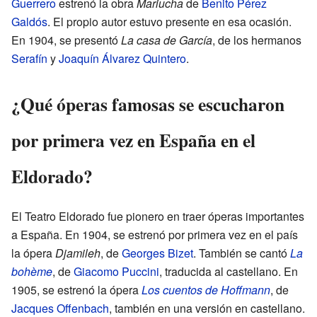
Guerrero
estrenó la obra
Mariucha
de
Benito Pérez
Galdós
. El propio autor estuvo presente en esa ocasión.
En 1904, se presentó
La casa de García
, de los hermanos
Serafín
y
Joaquín Álvarez Quintero
.
¿Qué óperas famosas se escucharon
por primera vez en España en el
Eldorado?
El Teatro Eldorado fue pionero en traer óperas importantes
a España. En 1904, se estrenó por primera vez en el país
la ópera
Djamileh
, de
Georges Bizet
. También se cantó
La
bohème
, de
Giacomo Puccini
, traducida al castellano. En
1905, se estrenó la ópera
Los cuentos de Hoffmann
, de
Jacques Offenbach
, también en una versión en castellano.