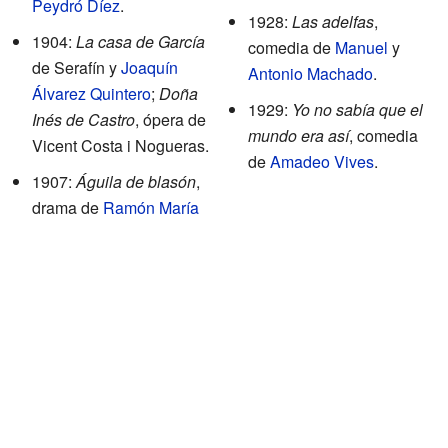
Peydró Díez
.
1928:
Las adelfas
,
1904:
La casa de García
comedia de
Manuel
y
de Serafín y
Joaquín
Antonio Machado
.
Álvarez Quintero
;
Doña
1929:
Yo no sabía que el
Inés de Castro
, ópera de
mundo era así
, comedia
Vicent Costa i Nogueras.
de
Amadeo Vives
.
1907:
Águila de blasón
,
drama de
Ramón María