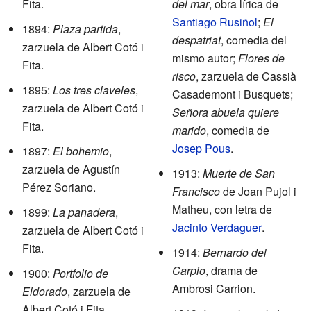
Fita.
del mar
, obra lírica de
Santiago Rusiñol
;
El
1894:
Plaza partida
,
despatriat
, comedia del
zarzuela de Albert Cotó i
mismo autor;
Flores de
Fita.
risco
, zarzuela de Cassià
1895:
Los tres claveles
,
Casademont i Busquets;
zarzuela de Albert Cotó i
Señora abuela quiere
Fita.
marido
, comedia de
Josep Pous
.
1897:
El bohemio
,
zarzuela de Agustín
1913:
Muerte de San
Pérez Soriano.
Francisco
de Joan Pujol i
Matheu, con letra de
1899:
La panadera
,
Jacinto Verdaguer
.
zarzuela de Albert Cotó i
Fita.
1914:
Bernardo del
Carpio
, drama de
1900:
Portfolio de
Ambrosi Carrion.
Eldorado
, zarzuela de
Albert Cotó i Fita.