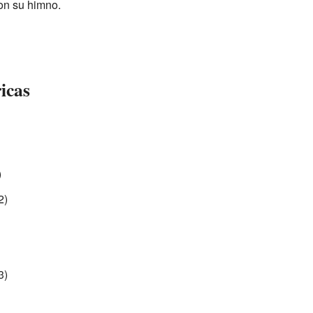
on su himno.
ricas
)
2)
3)