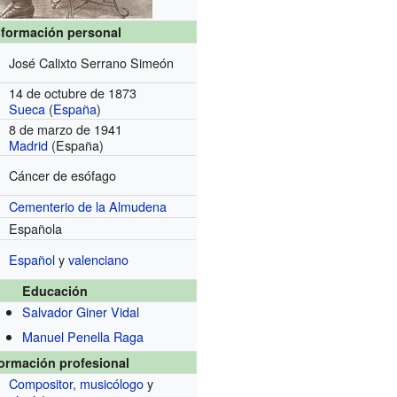
nformación personal
José Calixto Serrano Simeón
14 de octubre de 1873
Sueca
(
España
)
8 de marzo de 1941
Madrid
(España)
Cáncer de esófago
Cementerio de la Almudena
Española
Español
y
valenciano
Educación
Salvador Giner Vidal
Manuel Penella Raga
formación profesional
Compositor
,
musicólogo
y