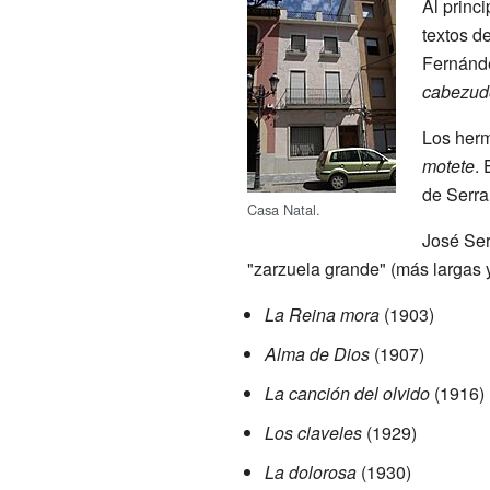
Al princi
textos d
Fernánde
cabezud
Los herm
motete
.
de Serra
Casa Natal.
José Ser
"zarzuela grande" (más largas
La Reina mora
(1903)
Alma de Dios
(1907)
La canción del olvido
(1916)
Los claveles
(1929)
La dolorosa
(1930)