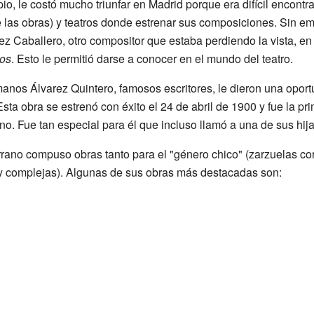
pio, le costó mucho triunfar en Madrid porque era difícil encontrar
e las obras) y teatros donde estrenar sus composiciones. Sin 
z Caballero, otro compositor que estaba perdiendo la vista, en
os
. Esto le permitió darse a conocer en el mundo del teatro.
anos Álvarez Quintero, famosos escritores, le dieron una oport
 Esta obra se estrenó con éxito el 24 de abril de 1900 y fue la 
no. Fue tan especial para él que incluso llamó a una de sus hij
rano compuso obras tanto para el "género chico" (zarzuelas cor
 y complejas). Algunas de sus obras más destacadas son: