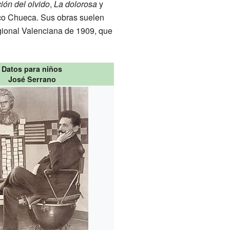
ión del olvido
,
La dolorosa
y
ico Chueca. Sus obras suelen
gional Valenciana de 1909, que
Datos para niños
José Serrano