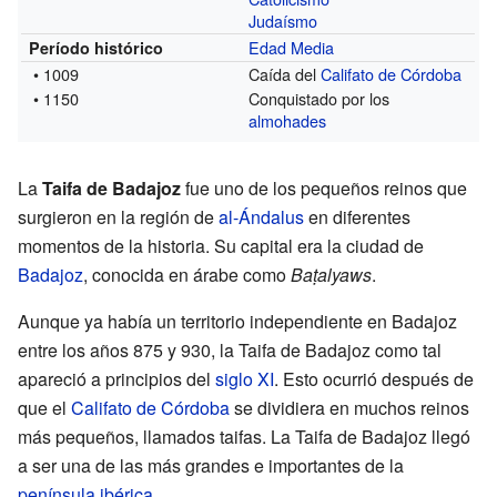
Judaísmo
Edad Media
Período histórico
• 1009
Caída del
Califato de Córdoba
• 1150
Conquistado por los
almohades
La
Taifa de Badajoz
fue uno de los pequeños reinos que
surgieron en la región de
al-Ándalus
en diferentes
momentos de la historia. Su capital era la ciudad de
Badajoz
, conocida en árabe como
Baṭalyaws
.
Aunque ya había un territorio independiente en Badajoz
entre los años 875 y 930, la Taifa de Badajoz como tal
apareció a principios del
siglo XI
. Esto ocurrió después de
que el
Califato de Córdoba
se dividiera en muchos reinos
más pequeños, llamados taifas. La Taifa de Badajoz llegó
a ser una de las más grandes e importantes de la
península ibérica
.