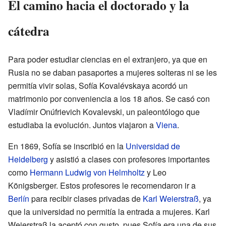
El camino hacia el doctorado y la
cátedra
Para poder estudiar ciencias en el extranjero, ya que en
Rusia no se daban pasaportes a mujeres solteras ni se les
permitía vivir solas, Sofía Kovalévskaya acordó un
matrimonio por conveniencia a los 18 años. Se casó con
Vladímir Onúfrievich Kovalevski, un paleontólogo que
estudiaba la evolución. Juntos viajaron a
Viena
.
En 1869, Sofía se inscribió en la
Universidad de
Heidelberg
y asistió a clases con profesores importantes
como
Hermann Ludwig von Helmholtz
y Leo
Königsberger. Estos profesores le recomendaron ir a
Berlín
para recibir clases privadas de
Karl Weierstraß
, ya
que la universidad no permitía la entrada a mujeres. Karl
Weierstraß la aceptó con gusto, pues Sofía era una de sus