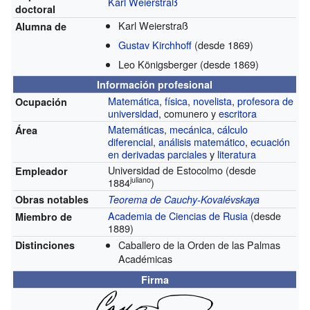
Karl Weierstraß
doctoral
Karl Weierstraß
Alumna de
Gustav Kirchhoff
(desde 1869)
Leo Königsberger
(desde 1869)
Información profesional
Matemática
,
física
,
novelista
,
profesora de
Ocupación
universidad
, comunero y
escritora
Matemáticas
,
mecánica
,
cálculo
Área
diferencial
,
análisis matemático
,
ecuación
en derivadas parciales
y
literatura
Universidad de Estocolmo
(desde
Empleador
juliano
1884
)
Obras notables
Teorema de Cauchy-Kovalévskaya
Academia de Ciencias de Rusia
(desde
Miembro de
1889)
Caballero de la Orden de las Palmas
Distinciones
Académicas
Firma