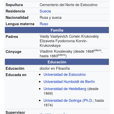
Cementerio del Norte de Estocolmo
Sepultura
Suecia
Residencia
Rusa y sueca
Nacionalidad
Ruso
Lengua materna
Familia
Vasily Vasilyevich Corwin Krukovskiy
Padres
Elizaveta Fyodorovna Korvin-
Krukovskaya
juliano
Vladimir Kovalevsky
(desde 1868
,
Cónyuge
juliano
hasta 1883
)
Educación
doctor en Filosofía
Educación
Universidad de Estocolmo
Educada en
Universidad Humboldt de Berlín
Universidad de Heidelberg
(desde
1869)
Universidad de Gotinga
(
Ph.D.
; hasta
1874)
Supervisor