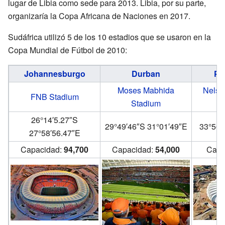
lugar de Libia como sede para 2013. Libia, por su parte,
organizaría la Copa Africana de Naciones en 2017.
Sudáfrica utilizó 5 de los 10 estadios que se usaron en la
Copa Mundial de Fútbol de 2010:
Johannesburgo
Durban
Po
Moses Mabhida
Nelso
FNB Stadium
Stadium
26°14′5.27″S
29°49′46″S
31°01′49″E
33°56′
27°58′56.47″E
Capacidad:
94,700
Capacidad:
54,000
Capa