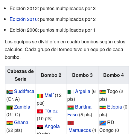
Edición 2012: puntos multiplicados por 3
Edición 2010
: puntos multiplicados por 2
Edición 2008: puntos multiplicados por 1
Los equipos se dividieron en cuatro bombos según estos
cálculos. Cada grupo del torneo tuvo un equipo de cada
bombo.
Cabezas de
Bombo 2
Bombo 3
Bombo 4
Serie
Sudáfrica
Argelia
(6
Togo
(2
Malí
(12
(Gr. A)
pts)
pts)
pts)
Zambia
Burkina
Etiopía
(0
Túnez
(Gr. C)
Faso
(5 pts)
pts)
(10 pts)
Ghana
RD
Angola
(22 pts)
Marruecos
(4
Congo
(0
(9 pts)