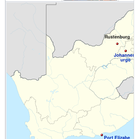
Rustenburg
Johannesb
urgo
Port Elizabe