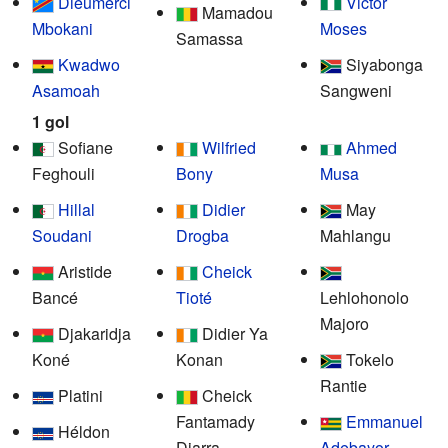
Dieumerci
Victor
Mamadou
Mbokani
Moses
Samassa
Kwadwo
Siyabonga
Asamoah
Sangweni
1 gol
Sofiane
Wilfried
Ahmed
Feghouli
Bony
Musa
Hillal
Didier
May
Soudani
Drogba
Mahlangu
Aristide
Cheick
Bancé
Tioté
Lehlohonolo
Majoro
Djakaridja
Didier Ya
Koné
Konan
Tokelo
Rantie
Platini
Cheick
Fantamady
Emmanuel
Héldon
Diarra
Adebayor