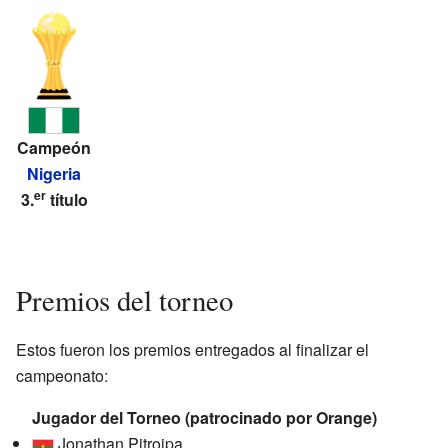
Mba
Reporte
Árbitro:
Djamel
Haimoudi
40'
Campeón
Nigeria
er
3.
título
Premios del torneo
Estos fueron los premios entregados al finalizar el
campeonato:
Jugador del Torneo (patrocinado por Orange)
Jonathan Pitroipa