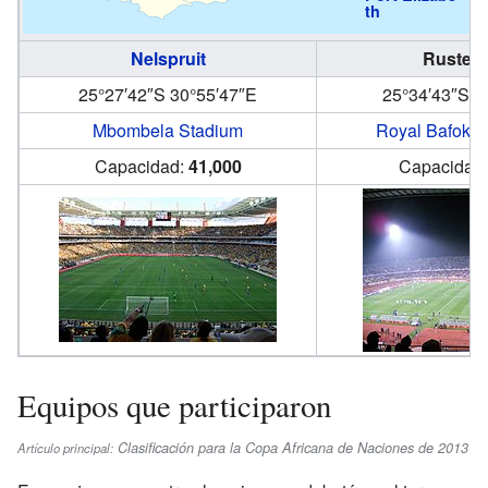
th
Nelspruit
Rusten
25°27′42″S
30°55′47″E
25°34′43″S
2
Mbombela Stadium
Royal Bafoke
Capacidad:
41,000
Capacidad
Equipos que participaron
Clasificación para la Copa Africana de Naciones de 2013
Artículo principal: