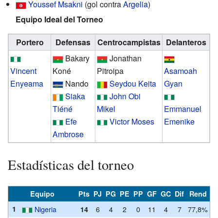
Youssef Msakni
(gol contra
Argelia
)
Equipo Ideal del Torneo
Portero
Defensas
Centrocampistas
Delanteros
Bakary
Jonathan
Vincent
Koné
Pitroipa
Asamoah
Enyeama
Nando
Seydou Keita
Gyan
Siaka
John Obi
Tiéné
Mikel
Emmanuel
Efe
Victor Moses
Emenike
Ambrose
Estadísticas del torneo
Equipo
Pts
PJ
PG
PE
PP
GF
GC
Dif
Rend
1
Nigeria
6
4
2
0
11
4
7
77,8%
14