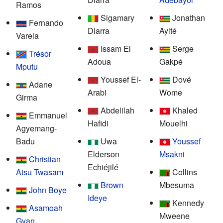
Ramos
Sigamary
Jonathan
Fernando
Diarra
Ayité
Varela
Issam El
Serge
Trésor
Adoua
Gakpé
Mputu
Youssef El-
Dové
Adane
Arabi
Wome
Girma
Abdelilah
Khaled
Emmanuel
Hafidi
Mouelhi
Agyemang-
Badu
Uwa
Youssef
Elderson
Msakni
Christian
Echiéjilé
Atsu Twasam
Collins
Brown
Mbesuma
John Boye
Ideye
Kennedy
Asamoah
Mweene
Gyan