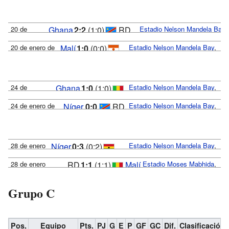
20 de
Ghana
2:2
(1:0)
RD
Estadio Nelson Mandela Bay
,
enero
Port Elizabeth
Congo
20 de enero de
Malí
1:0
(0:0)
Estadio Nelson Mandela Bay
,
de
2013, 20:00
Port Elizabeth
Níger
2013,
(
UTC
+2)
17:00
Keita
Reporte
Árbitro:
Slim Jedidi
(
UTC
+2)
24 de
Ghana
1:0
(1:0)
Estadio Nelson Mandela Bay
,
84'
Agyemang-
Reporte
Mputu
Árbitro:
Daniel Bennett
enero de
Port Elizabeth
Malí
24 de enero de
Badu
Níger
0:0
RD
Estadio Nelson Mandela Bay
,
53'
2013,
2013, 20:00
Port Elizabeth
40'
Mbokani
Congo
17:00
(
UTC
+2)
Asamoah
(
UTC
+2)
Rep
Árbitro:
Bouchaib El-
49'
69' (
pen.
)
Mubarak
Reporte
Árbitro:
Noumandiez
28 de enero
Níger
0:3
(0:2)
Estadio Nelson Mandela Bay
,
orte
Ahrach
Doue
de 2013,
Port Elizabeth
Ghana
28 de enero
RD
1:1
(1:1)
Malí
Estadio Moses Mabhida
,
36' (
pen.
)
19:00
de 2013,
Durban
Congo
(
UTC
+2)
19:00
Grupo C
Reporte
Gyan
Árbitro:
Badara Diatta
(
UTC
+2)
6'
Mbokani
Reporte
Samassa
Árbitro:
Djamel
Atsu
Haimoudi
14'
Pos.
Equipo
Pts.
PJ
G
E
P
GF
GC
Dif.
Clasificación
23'