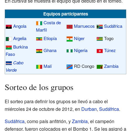
En
cursiva
se muestra el equipo que debutó en el torneo.
Equipos participantes
Costa de
Angola
Marruecos
Sudáfrica
Marfil
Argelia
Etiopía
Níger
Togo
Burkina
Ghana
Nigeria
Túnez
Faso
Cabo
Malí
RD Congo
Zambia
Verde
Sorteo de los grupos
El sorteo para definir los grupos se llevó a cabo el
miércoles 24 de octubre de 2012, en
Durban
,
Sudáfrica
.
Sudáfrica
, como país anfitrión, y
Zambia
, el campeón
defensor, fueron colocados en el Bombo 1. Se les asignó a