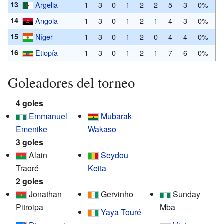
13
Argelia
3
0
1
2
2
5
-3
0%
1
14
Angola
3
0
1
2
1
4
-3
0%
1
15
Níger
3
0
1
2
0
4
-4
0%
1
16
Etiopía
3
0
1
2
1
7
-6
0%
1
Goleadores del torneo
4 goles
Emmanuel
Mubarak
Emenike
Wakaso
3 goles
Alain
Seydou
Traoré
Keita
2 goles
Jonathan
Gervinho
Sunday
Pitroipa
Mba
Yaya Touré