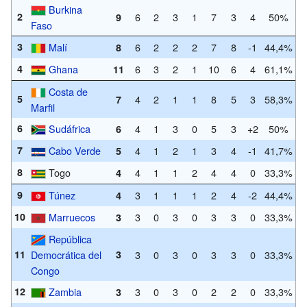
Burkina
2
6
2
3
1
7
3
4
50%
9
Faso
3
Malí
6
2
2
2
7
8
-1
44,4%
8
4
Ghana
6
3
2
1
10
6
4
61,1%
11
Costa de
5
4
2
1
1
8
5
3
58,3%
7
Marfil
6
Sudáfrica
4
1
3
0
5
3
+2
50%
6
7
Cabo Verde
4
1
2
1
3
4
-1
41,7%
5
8
Togo
4
1
1
2
4
4
0
33,3%
4
9
Túnez
3
1
1
1
2
4
-2
44,4%
4
10
Marruecos
3
0
3
0
3
3
0
33,3%
3
República
11
Democrática del
3
3
0
3
0
3
3
0
33,3%
Congo
12
Zambia
3
0
3
0
2
2
0
33,3%
3