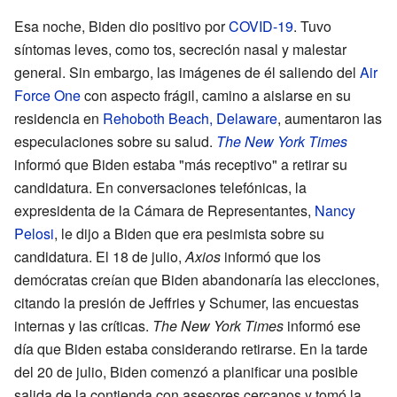
Esa noche, Biden dio positivo por
COVID-19
. Tuvo
síntomas leves, como tos, secreción nasal y malestar
general. Sin embargo, las imágenes de él saliendo del
Air
Force One
con aspecto frágil, camino a aislarse en su
residencia en
Rehoboth Beach, Delaware
, aumentaron las
especulaciones sobre su salud.
The New York Times
informó que Biden estaba "más receptivo" a retirar su
candidatura. En conversaciones telefónicas, la
expresidenta de la Cámara de Representantes,
Nancy
Pelosi
, le dijo a Biden que era pesimista sobre su
candidatura. El 18 de julio,
Axios
informó que los
demócratas creían que Biden abandonaría las elecciones,
citando la presión de Jeffries y Schumer, las encuestas
internas y las críticas.
The New York Times
informó ese
día que Biden estaba considerando retirarse. En la tarde
del 20 de julio, Biden comenzó a planificar una posible
salida de la contienda con asesores cercanos y tomó la