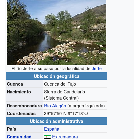
El río Jerte a su paso por la localidad de
Jerte
Ubicación geográfica
Cuenca del Tajo
Cuenca
Sierra de Candelario
Nacimiento
(Sistema Central)
Río Alagón
(margen izquierda)
Desembocadura
39°57′50″N
6°17′13″O
Coordenadas
Ubicación administrativa
España
País
Extremadura
Comunidad