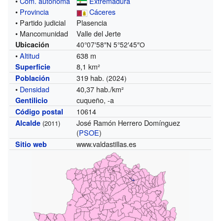
•
Com. autónoma
Extremadura
•
Provincia
Cáceres
• Partido judicial
Plasencia
• Mancomunidad
Valle del Jerte
Ubicación
40°07′58″N
5°52′45″O
•
Altitud
638 m
8,1 km²
Superficie
319 hab.
Población
(2024)
•
Densidad
40,37 hab./km²
cuqueño, -a
Gentilicio
10614
Código postal
José Ramón Herrero Domínguez
Alcalde
(2011)
(
PSOE
)
www.valdastillas.es
Sitio web