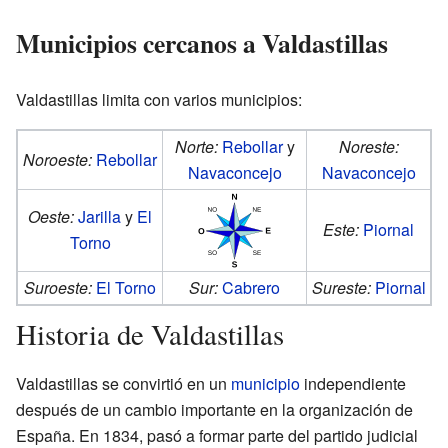
Municipios cercanos a Valdastillas
Valdastillas limita con varios municipios:
Norte:
Rebollar
y
Noreste:
Noroeste:
Rebollar
Navaconcejo
Navaconcejo
Oeste:
Jarilla
y
El
Este:
Piornal
Torno
Suroeste:
El Torno
Sur:
Cabrero
Sureste:
Piornal
Historia de Valdastillas
Valdastillas se convirtió en un
municipio
independiente
después de un cambio importante en la organización de
España. En 1834, pasó a formar parte del partido judicial