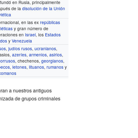
fundó en Rusia, principalmente
spués de la
disolución de la Unión
iética
ernacional, en las ex
repúblicas
iéticas
y gran número de
eraciones en
Israel
, los
Estados
idos
y
Venezuela
sos
,
judíos rusos
,
ucranianos
,
asios,
azeríes
,
armenios
,
asirios
,
lorrusos
, chechenos,
georgianos
,
becos
,
letones
,
lituanos
,
rumanos
y
rcomanos
ran a nuestros antiguos
anizada de grupos criminales