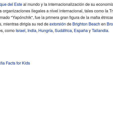
que del Este
al mundo y la internacionalización de su economía
 organizaciones ilegales a nivel internacional, tales como la Tr
amado "Yapónchik", fue la primera gran figura de la mafia étni
, mientras dirigía su red de
extorsión
de
Brighton Beach
en
Bro
ses, como
Israel
,
India
,
Hungría
,
Sudáfrica
,
España
y
Tailandia
.
ia Facts for Kids