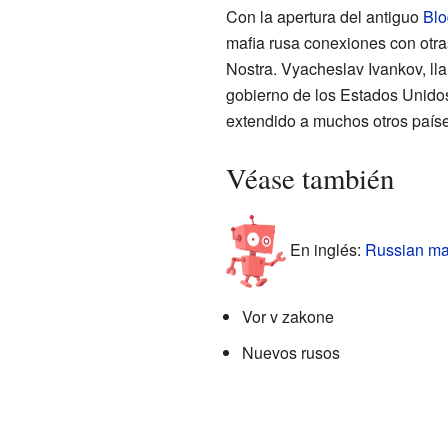
Con la apertura del antiguo
Blo
mafia rusa conexiones con otras
Nostra. Vyacheslav Ivankov, ll
gobierno de los Estados Unidos
extendido a muchos otros paí
Véase también
En inglés:
Russian maf
Vor v zakone
Nuevos rusos