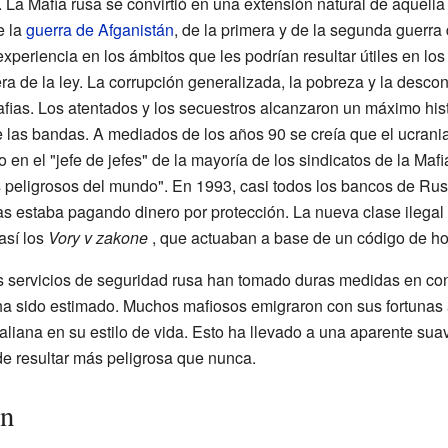
. La Mafia rusa se convirtió en una extensión natural de aquell
e la
guerra de Afganistán
, de la primera y de la segunda guerr
periencia en los ámbitos que les podrían resultar útiles en los 
era de la ley. La corrupción generalizada, la pobreza y la desco
afias. Los atentados y los secuestros alcanzaron un máximo hi
e las bandas. A mediados de los años 90 se creía que el ucrani
en el "jefe de jefes" de la mayoría de los sindicatos de la Mafia
peligrosos del mundo". En 1993, casi todos los bancos de Rusi
as estaba pagando dinero por protección. La nueva clase ilega
así los
Vory v zakone
, que actuaban a base de un código de h
s servicios de seguridad rusa han tomado duras medidas en con
ha sido estimado. Muchos mafiosos emigraron con sus fortunas 
taliana en su estilo de vida. Esto ha llevado a una aparente suav
e resultar más peligrosa que nunca.
ón