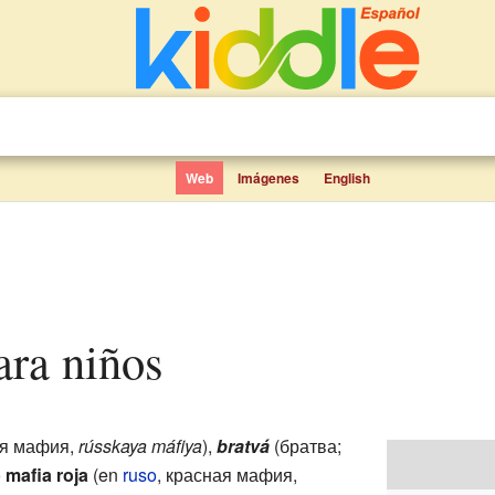
Web
Imágenes
English
para niños
ая мафия
,
rússkaya máfiya
),
bratvá
(братва;
o
mafia roja
(en
ruso
,
красная мафия
,