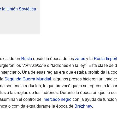
 la Unión Soviética
existido en
Rusia
desde la época de los
zares
y la
Rusia Imperi
surgieron los
Vor v zakone
o "ladrones en la ley". Esta clase de 
enitenciario. Una de esas reglas era que estaba prohibida la co
 la
Segunda Guerra Mundial
, algunos presos hicieron un trato c
a sentencia reducida, lo que provocó que a su regreso a la cár
les a las reglas de los ladrones. Durante la época en que la ec
asumirían el control del
mercado negro
con la ayuda de funcion
ónica o comida extra durante la época de
Brézhnev
.