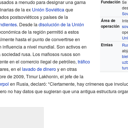
 usados a menudo para designar una gama
Fundación
Se 
de
inarias de la ex
Unión Soviética
que
Sov
ados postsoviéticos y países de la
Área de
Int
ndientes
. Desde la
disolución de la Unión
operación
sov
económica de la región permitió a estos
op
Un
lmente hasta el punto de convertirse en
Etnias
Ru
 influencia a nivel mundial. Son activos en
abj
la sociedad rusa. Los mafiosos rusos son
bie
nte en el comercio ilegal de petróleo,
tráfico
uz
tu
ares, en el
lavado de dinero
y en otras
bre de 2009, Timur Lakhonin, el jefe de la
erpol
en Rusia, declaró: "Ciertamente, hay crímenes que involuc
 pero no hay datos que sugieran que una antigua estructura org