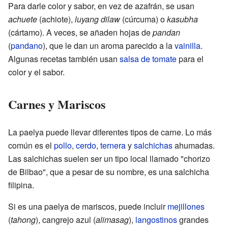
Para darle color y sabor, en vez de azafrán, se usan
achuete
(achiote),
luyang dilaw
(cúrcuma) o
kasubha
(cártamo). A veces, se añaden hojas de
pandan
(
pandano
), que le dan un aroma parecido a la
vainilla
.
Algunas recetas también usan
salsa de tomate
para el
color y el sabor.
Carnes y Mariscos
La paelya puede llevar diferentes tipos de carne. Lo más
común es el
pollo
,
cerdo
,
ternera
y
salchichas
ahumadas.
Las salchichas suelen ser un tipo local llamado "chorizo
de Bilbao", que a pesar de su nombre, es una salchicha
filipina.
Si es una paelya de mariscos, puede incluir
mejillones
(
tahong
), cangrejo azul (
alimasag
),
langostinos
grandes