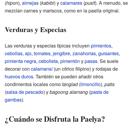
(
hipon
),
almejas
(
kabibi
) y
calamares
(
pusit
). A menudo, se
mezclan carnes y mariscos, como en la paella original.
Verduras y Especias
Las verduras y especias típicas incluyen
pimientos
,
cebollas
,
ajo
,
tomates
,
jengibre
,
zanahorias
,
guisantes
,
pimienta negra
,
cebolleta
,
pimentón
y
pasas
. Se suele
decorar con
calamansí
(un cítrico filipino) y rodajas de
huevos duros
. También se pueden añadir otros
condimentos locales como
tanglad
(
limoncillo
),
patis
(
salsa de pescado
) y
bagoong alamang
(
pasta de
gambas
).
¿Cuándo se Disfruta la Paelya?