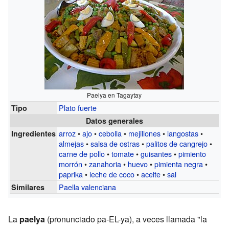
Paelya en Tagaytay
Plato fuerte
Tipo
Datos generales
arroz
•
ajo
•
cebolla
•
mejillones
•
langostas
•
Ingredientes
almejas
•
salsa de ostras
•
palitos de cangrejo
•
carne de pollo
•
tomate
•
guisantes
•
pimiento
morrón
•
zanahoria
•
huevo
•
pimienta negra
•
paprika
•
leche de coco
•
aceite
•
sal
Paella valenciana
Similares
La
paelya
(pronunciado pa-EL-ya), a veces llamada "la