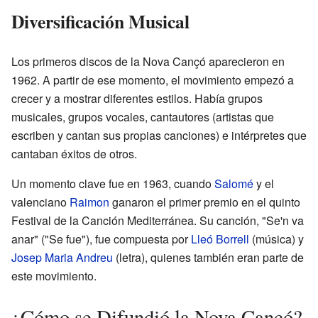
Diversificación Musical
Los primeros discos de la Nova Cançó aparecieron en
1962. A partir de ese momento, el movimiento empezó a
crecer y a mostrar diferentes estilos. Había grupos
musicales, grupos vocales, cantautores (artistas que
escriben y cantan sus propias canciones) e intérpretes que
cantaban éxitos de otros.
Un momento clave fue en 1963, cuando
Salomé
y el
valenciano
Raimon
ganaron el primer premio en el quinto
Festival de la Canción Mediterránea. Su canción, "Se'n va
anar" ("Se fue"), fue compuesta por
Lleó Borrell
(música) y
Josep Maria Andreu
(letra), quienes también eran parte de
este movimiento.
¿Cómo se Difundió la Nova Cançó?