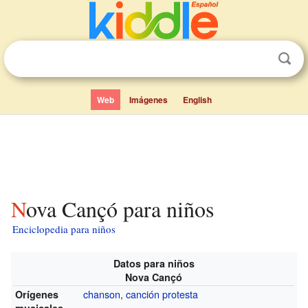
Web
Imágenes
English
Nova Cançó para niños
Enciclopedia para niños
Datos para niños
Nova Cançó
chanson
,
canción protesta
Orígenes
musicales