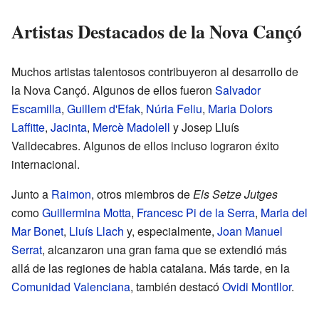
Artistas Destacados de la Nova Cançó
Muchos artistas talentosos contribuyeron al desarrollo de
la Nova Cançó. Algunos de ellos fueron
Salvador
Escamilla
,
Guillem d'Efak
,
Núria Feliu
,
Maria Dolors
Laffitte
,
Jacinta
,
Mercè Madolell
y Josep Lluís
Valldecabres. Algunos de ellos incluso lograron éxito
internacional.
Junto a
Raimon
, otros miembros de
Els Setze Jutges
como
Guillermina Motta
,
Francesc Pi de la Serra
,
Maria del
Mar Bonet
,
Lluís Llach
y, especialmente,
Joan Manuel
Serrat
, alcanzaron una gran fama que se extendió más
allá de las regiones de habla catalana. Más tarde, en la
Comunidad Valenciana
, también destacó
Ovidi Montllor
.