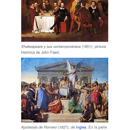
(1851), pintura
Shakespeare y sus contemporáneos
histórica de John Faed.
(1827), de
Ingres
. En la parte
Apoteosis de Homero