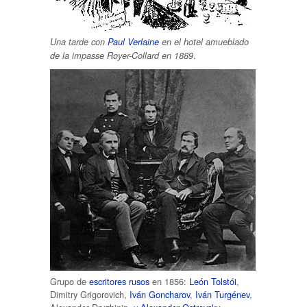
Una tarde con
Paul Verlaine
en el hotel amueblado
.
de la impasse Royer-Collard en 1889
Grupo de
escritores rusos
en 1856:
León Tolstói
,
Dimitry Grigorovich,
Iván Goncharov
,
Iván Turgénev
,