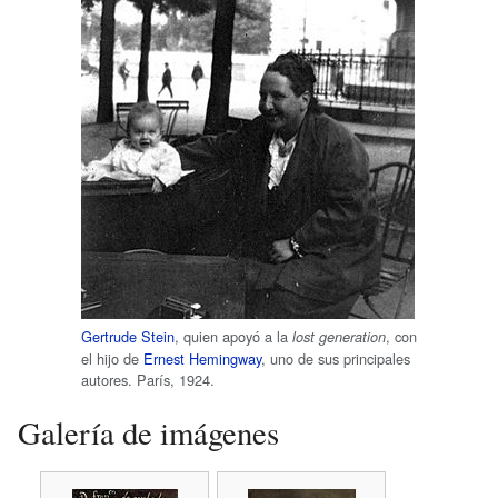
Gertrude Stein
, quien apoyó a la
, con
lost generation
el hijo de
Ernest Hemingway
, uno de sus principales
autores. París, 1924.
Galería de imágenes