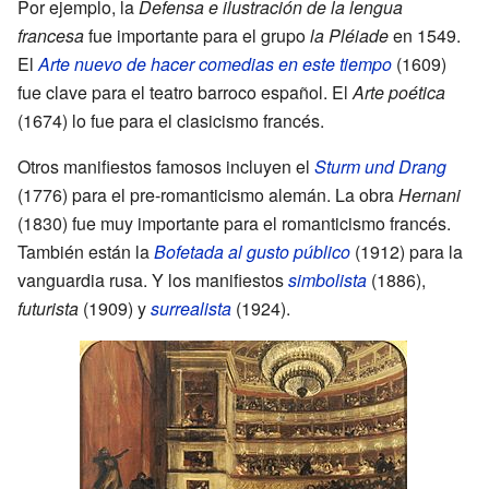
Por ejemplo, la
Defensa e ilustración de la lengua
francesa
fue importante para el grupo
la Pléiade
en 1549.
El
Arte nuevo de hacer comedias en este tiempo
(1609)
fue clave para el teatro barroco español. El
Arte poética
(1674) lo fue para el clasicismo francés.
Otros manifiestos famosos incluyen el
Sturm und Drang
(1776) para el pre-romanticismo alemán. La obra
Hernani
(1830) fue muy importante para el romanticismo francés.
También están la
Bofetada al gusto público
(1912) para la
vanguardia rusa. Y los manifiestos
simbolista
(1886),
futurista
(1909) y
surrealista
(1924).