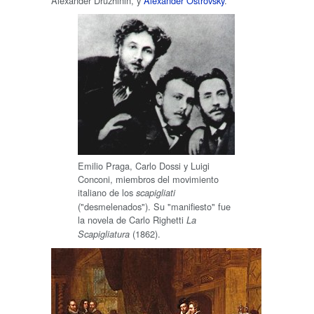
Alexander Druzhinin, y
Alexander Ostrovsky
.
Emilio Praga, Carlo Dossi y Luigi
Conconi, miembros del movimiento
italiano de los
scapigliati
("desmelenados"). Su "manifiesto" fue
la novela de Carlo Righetti
La
(1862).
Scapigliatura