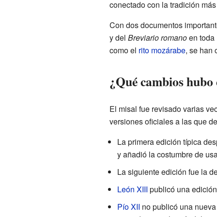
conectado con la tradición más 
Con dos documentos important
y del
Breviario romano
en toda 
como el
rito mozárabe
, se han
¿Qué cambios hubo e
El misal fue revisado varias ve
versiones oficiales a las que d
La primera edición típica de
y añadió la costumbre de usa
La siguiente edición fue la d
León XIII
publicó una edició
Pío XII
no publicó una nueva e