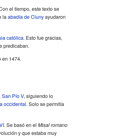
 Con el tiempo, este texto se
e la
abadía de Cluny
ayudaron
sia católica
. Esto fue gracias,
ue predicaban.
ó en 1474.
.
San Pío V
, siguiendo lo
ia occidental
. Solo se permitía
VI
. Se basó en el
Misal romano
evolución y que estaba muy