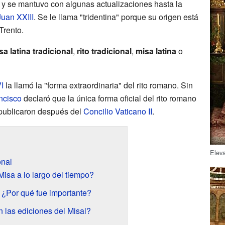
y se mantuvo con algunas actualizaciones hasta la
Juan XXIII
. Se le llama "tridentina" porque su origen está
Trento.
sa latina tradicional
,
rito tradicional
,
misa latina
o
I
la llamó la "forma extraordinaria" del rito romano. Sin
ncisco
declaró que la única forma oficial del rito romano
e publicaron después del
Concilio Vaticano II
.
Eleva
onal
isa a lo largo del tiempo?
: ¿Por qué fue importante?
las ediciones del Misal?