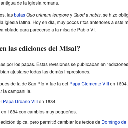
antigua de la Iglesia romana.
es, las
bulas
Quo primum tempore
y
Quod a nobis
, se hizo obli
la Iglesia latina. Hoy en día, muy pocos ritos anteriores a este 
 cambiado para parecerse a la misa de Pablo VI.
n las ediciones del Misal?
ces por los papas. Estas revisiones se publicaban en "ediciones 
ebían ajustarse todas las demás impresiones.
spués de la de San Pío V fue la del
Papa
Clemente VIII
en 1604. 
r la campanilla.
el
Papa
Urbano VIII
en 1634.
n en 1884 con cambios muy pequeños.
dición típica, pero permitió cambiar los textos de
Domingo de