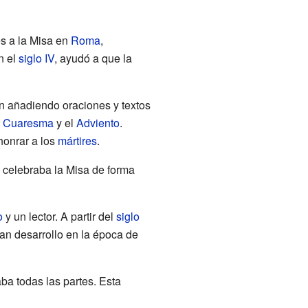
es a la Misa en
Roma
,
en el
siglo IV
, ayudó a que la
on añadiendo oraciones y textos
a
Cuaresma
y el
Adviento
.
honrar a los
mártires
.
 celebraba la Misa de forma
o
y un lector. A partir del
siglo
ran desarrollo en la época de
aba todas las partes. Esta