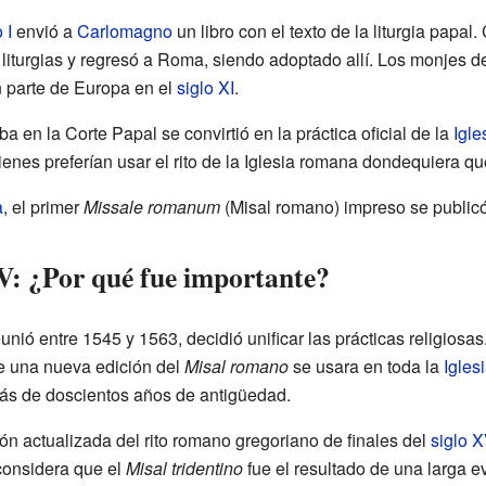
 I
envió a
Carlomagno
un libro con el texto de la liturgia papal.
liturgias y regresó a Roma, siendo adoptado allí. Los monjes d
an parte de Europa en el
siglo XI
.
a en la Corte Papal se convirtió en la práctica oficial de la
Igle
ienes preferían usar el rito de la Iglesia romana dondequiera q
a
, el primer
Missale romanum
(Misal romano) impreso se public
 V: ¿Por qué fue importante?
eunió entre 1545 y 1563, decidió unificar las prácticas religiosas
e una nueva edición del
Misal romano
se usara en toda la
Igles
 más de doscientos años de antigüedad.
ión actualizada del rito romano gregoriano de finales del
siglo X
onsidera que el
Misal tridentino
fue el resultado de una larga 