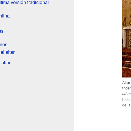
ltima versión tradicional
ntina
es
enos
el altar
 altar
Altar
tride
ad o
tride
de la