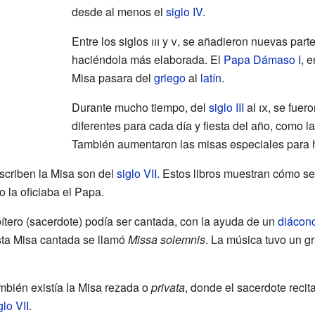
desde al menos el
siglo IV
.
Entre los siglos
iii
y
v
, se añadieron nuevas part
haciéndola más elaborada. El
Papa
Dámaso I
, 
Misa pasara del
griego
al
latín
.
Durante mucho tiempo, del
siglo III
al
ix
, se fuer
diferentes para cada día y fiesta del año, como l
También aumentaron las misas especiales para 
scriben la Misa son del
siglo VII
. Estos libros muestran cómo se
la oficiaba el Papa.
ítero (sacerdote) podía ser cantada, con la ayuda de un
diácon
sta Misa cantada se llamó
Missa solemnis
. La música tuvo un g
bién existía la Misa rezada o
privata
, donde el sacerdote recit
glo VII
.