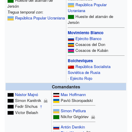
Hueste del atamán de
República Popular
Jersón
Ucraniana
Tregua temporal con
:
Hueste del atamán de
República Popular Ucraniana
Jersón
Movimiento Blanco
Ejército Blanco
Cosacos del Don
Cosacos de Kubán
Bolcheviques
República Socialista
Soviética de Rusia
·
Ejército Rojo
Comandantes
Néstor Majnó
Max Hoffmann
Simon Karétnik
Pavló Skoropadski
Fedir Shchus
†
Simon Petliura
Victor Belash
Nikífor Grigóriev
Antón Denikin