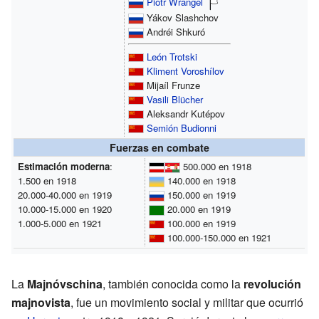
Piotr Wrangel
Yákov Slashchov
Andréi Shkuró
León Trotski
Kliment Voroshílov
Mijaíl Frunze
Vasili Blücher
Aleksandr Kutépov
Semión Budionni
Fuerzas en combate
Estimación moderna
:
500.000 en 1918
1.500 en 1918
140.000 en 1918
20.000-40.000 en 1919
150.000 en 1919
10.000-15.000 en 1920
20.000 en 1919
1.000-5.000 en 1921
100.000 en 1919
100.000-150.000 en 1921
La
Majnóvschina
, también conocida como la
revolución
majnovista
, fue un movimiento social y militar que ocurrió