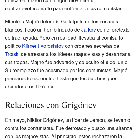
nunca se aliaron con ningún movimiento
contrarrevolucionario para enfrentar a los comunistas.
Mientras Majnó defendía Guliaipole de los cosacos
blancos, llegó un tren blindado de
Járkov
con el pretexto
de traer ayuda. Pero en realidad, llevaba al comisario
político
Kliment Voroshílov
con órdenes secretas de
Trotski
de arrestar a los líderes majnovistas y desarmar a
sus tropas. Majnó fue advertido y se ocultó el 8 de junio.
Su reemplazo fue asesinado por los comunistas. Majnó
permaneció escondido hasta que los bolcheviques
abandonaron Ucrania.
Relaciones con Grigóriev
En mayo, Nikífor Grigóriev, un líder de Jersón, se levantó
contra los comunistas. Fue derrotado y buscó una alianza
con los majnovistas. Al principio, estos rechazaron la