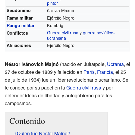
pintor
батька Махно
Seudónimo
Ejército Negro
Rama militar
Kombrig
Rango militar
Guerra civil rusa
y
guerra soviético-
Conflictos
ucraniana
Ejército Negro
Afiliaciones
Néstor Ivánovich Majnó
(nacido en Juliaipole,
Ucrania
, el
27 de octubre de 1889 y fallecido en
París
,
Francia
, el 25
de julio de 1934) fue un líder revolucionario ucraniano. Se
le conoce por su papel en la
Guerra civil rusa
y por
defender ideas de libertad y autogobierno para los
campesinos.
Contenido
¿Quién fue Néstor Majnó?