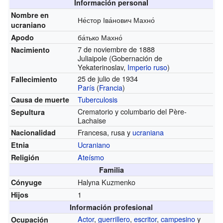
Información personal
Nombre en
Не́стор Іва́нович Махно́
ucraniano
ба́тько Махно́
Apodo
7 de noviembre de 1888
Nacimiento
Juliaipole (Gobernación de
Yekaterinoslav,
Imperio ruso
)
25 de julio de 1934
Fallecimiento
París
(
Francia
)
Tuberculosis
Causa de muerte
Crematorio y columbario del Père-
Sepultura
Lachaise
Francesa, rusa y
ucraniana
Nacionalidad
Ucraniano
Etnia
Ateísmo
Religión
Familia
Halyna Kuzmenko
Cónyuge
1
Hijos
Información profesional
Actor
,
guerrillero
,
escritor
,
campesino
y
Ocupación