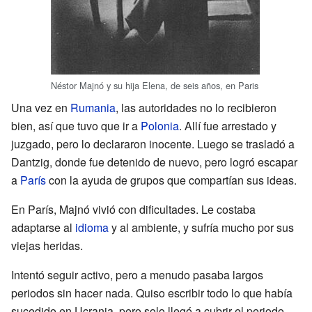
Néstor Majnó y su hija Elena, de seis años, en Paris
Una vez en
Rumania
, las autoridades no lo recibieron
bien, así que tuvo que ir a
Polonia
. Allí fue arrestado y
juzgado, pero lo declararon inocente. Luego se trasladó a
Dantzig, donde fue detenido de nuevo, pero logró escapar
a
París
con la ayuda de grupos que compartían sus ideas.
En París, Majnó vivió con dificultades. Le costaba
adaptarse al
idioma
y al ambiente, y sufría mucho por sus
viejas heridas.
Intentó seguir activo, pero a menudo pasaba largos
periodos sin hacer nada. Quiso escribir todo lo que había
sucedido en Ucrania, pero solo llegó a cubrir el periodo