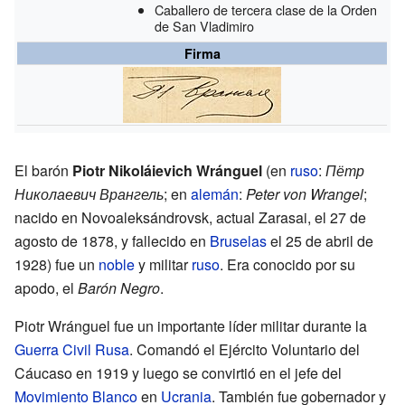
Caballero de tercera clase de la Orden
de San Vladimiro
Firma
El barón
Piotr Nikoláievich Wránguel
(en
ruso
:
Пётр
Николаевич Врангель
; en
alemán
:
Peter von Wrangel
;
nacido en Novoaleksándrovsk, actual Zarasai, el 27 de
agosto de 1878, y fallecido en
Bruselas
el 25 de abril de
1928) fue un
noble
y militar
ruso
. Era conocido por su
apodo, el
Barón Negro
.
Piotr Wránguel fue un importante líder militar durante la
Guerra Civil Rusa
. Comandó el Ejército Voluntario del
Cáucaso en 1919 y luego se convirtió en el jefe del
Movimiento Blanco
en
Ucrania
. También fue gobernador y