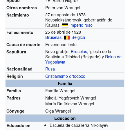
«El Barón Negro»
Apodo
Peter von Wrangel
Otros nombres
27 de agosto de 1878
Nacimiento
Novoaleksándrovsk, gobernación de
Kaunas,
Imperio ruso
25 de abril de 1928
Fallecimiento
Bruselas
,
Bélgica
Envenenamiento
Causa de muerte
Novo groblje,
Bruselas
, iglesia de la
Sepultura
Santísima Trinidad (Belgrado) y
Reino de
Yugoslavia
Rusa
Nacionalidad
Cristianismo ortodoxo
Religión
Familia
Familia Wrangel
Familia
Nikolái Yegórovich Wrangel
Padres
María Dmítrievna Wrangel
Olga Wrangel
Cónyuge
Educación
Escuela de caballería Nikoláyev
Educado en