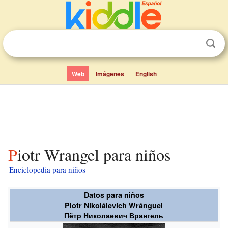
Web
Imágenes
English
Piotr Wrangel para niños
Enciclopedia para niños
Datos para niños
Piotr Nikoláievich Wránguel
Пётр Николаевич Врангель