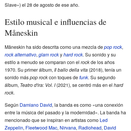
Slave») el 28 de agosto de ese año.
Estilo musical e influencias de
Måneskin
Måneskin ha sido descrita como una mezcla de
pop rock
,
rock alternativo
,
glam rock
y
hard rock
. Su sonido y su
estilo a menudo se comparan con el
rock
de los años
1970. Su primer álbum,
Il ballo della vita
(2018), tenía un
sonido más
pop rock
con toques de
funk
. Su segundo
álbum,
Teatro d'ira: Vol. I
(2021), se centró más en el
hard
rock
.
Según
Damiano David
, la banda es como «una conexión
entre la música del pasado y la modernidad». La banda ha
mencionado que se inspiran en artistas como
Led
Zeppelin
,
Fleetwood Mac
,
Nirvana
,
Radiohead
,
David