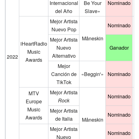
Internacional
Be Your
Nominado
del Año
Slave»
Mejor Artista
Nominado
Nuevo Pop
Måneskin
Mejor Artista
iHeartRadio
Nuevo
Ganador
Music
Alternativo
2022
Awards
Mejor
Canción de
«Beggin'»
Nominado
TikTok
Mejor Artista
MTV
Nominado
Rock
Europe
Music
Mejor Artista
Nominado
Awards
de Italia
Måneskin
Mejor Artista
Nominado
Nuevo