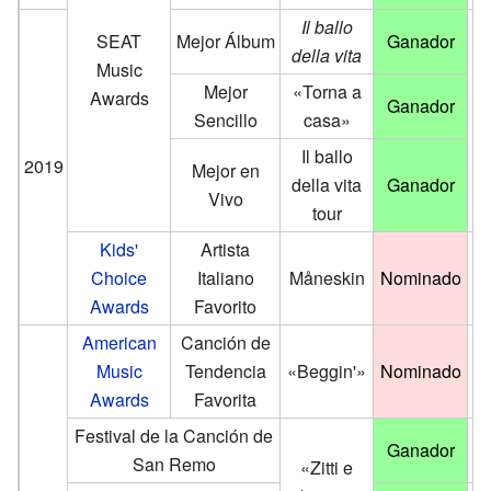
Il ballo
SEAT
Mejor Álbum
Ganador
della vita
Music
Mejor
«Torna a
Awards
Ganador
Sencillo
casa»
Il ballo
2019
Mejor en
della vita
Ganador
Vivo
tour
Kids'
Artista
Choice
Italiano
Måneskin
Nominado
Awards
Favorito
American
Canción de
Music
Tendencia
«Beggin'»
Nominado
Awards
Favorita
Festival de la Canción de
Ganador
San Remo
«Zitti e