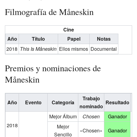
Filmografía de Måneskin
Cine
Año
Título
Papel
Notas
2018
This Is Måneskin
Ellos mismos
Documental
Premios y nominaciones de
Måneskin
Trabajo
Año
Evento
Categoría
Resultado
Re
nominado
Mejor Álbum
Chosen
Ganador
2018
Mejor
«Chosen»
Ganador
Sencillo