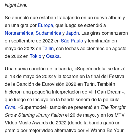
Night Live.
Se anunció que estaban trabajando en un nuevo álbum y
en una gira por
Europa
, que luego se extendió a
Norteamérica
,
Sudamérica
y
Japón
. Las giras comenzaron
en septiembre de 2022 en
São Paulo
y terminarán en
mayo de 2023 en
Tallin
, con fechas adicionales en agosto
de 2022 en
Tokio
y
Osaka
.
Una nueva canción de la banda, «Supermodel», se lanzó
el 13 de mayo de 2022 y la tocaron en la final del Festival
de la Canción de Eurovisión 2022 en Turín. También
hicieron una pequeña interpretación de «If I Can Dream»,
que luego se incluyó en la banda sonora de la película
Elvis
. «Supermodel» también se presentó en
The Tonight
Show Starring Jimmy Fallon
el 20 de mayo, y en los MTV
Video Music Awards de 2022 (donde la banda ganó un
premio por mejor video alternativo por «I Wanna Be Your