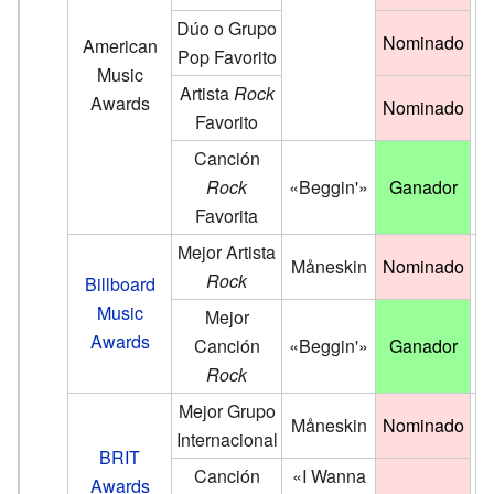
Dúo o Grupo
Nominado
American
Pop Favorito
Music
Artista
Rock
Awards
Nominado
Favorito
Canción
Rock
«Beggin'»
Ganador
Favorita
Mejor Artista
Måneskin
Nominado
Rock
Billboard
Music
Mejor
Awards
Canción
«Beggin'»
Ganador
Rock
Mejor Grupo
Måneskin
Nominado
Internacional
BRIT
Canción
«I Wanna
Awards