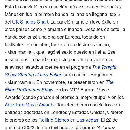
Esto la convirtió en su canción más exitosa en ese país y
Måneskin fue la primera banda italiana en llegar al top 5
del
UK Singles Chart
. La canción también tuvo éxito en
otros países como Alemania e Irlanda. Después de esto, la
banda comenzó una gira por Europa, tocando en
festivales. En octubre, lanzaron su décima canción,
«Mammamia», que llegó al sexto puesto en Italia. Ese
mismo mes, la banda apareció por primera vez en la
televisión estadounidense en el programa
The Tonight
Show Starring Jimmy Fallon
para cantar «Beggin'» y
«Mammamia». En noviembre, se presentaron en
The
Ellen DeGeneres Show
, en los MTV Europe Music
Awards (donde ganaron el premio al mejor grupo) y en los
American Music Awards
. También dieron conciertos con
entradas agotadas en Londres y Estados Unidos, y fueron
teloneros de los
Rolling Stones
en
Las Vegas
. El 22 de
enero de 2022, fueron invitados al programa
Saturday