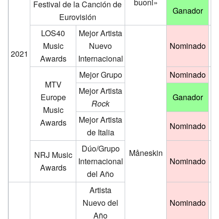
buoni»
Festival de la Canción de
Ganador
Eurovisión
LOS40
Mejor Artista
Music
Nuevo
Nominado
2021
Awards
Internacional
Mejor Grupo
Nominado
MTV
Mejor Artista
Europe
Ganador
Rock
Music
Mejor Artista
Awards
Nominado
de Italia
Dúo/Grupo
Måneskin
NRJ Music
Internacional
Nominado
Awards
del Año
Artista
Nuevo del
Nominado
Año