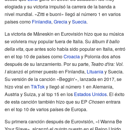
elogiada y su victoria impulsó la carrera de la banda a
nivel mundial. «Zitti e buoni» llegó al número 1 en varios
países como
Finlandia
,
Grecia
y
Suecia
.
La victoria de Måneskin en Eurovisión hizo que su música
se volviera muy popular fuera de Italia. Su álbum
Il ballo
della vita
, que antes solo había sido popular en Italia, entró
en el top 10 de países como
Croacia
y Polonia dos años
después de su lanzamiento. Por su parte,
Teatro d'ira: Vol.
I
alcanzó el primer puesto en Finlandia,
Lituania
y Suecia.
Su versión de la canción «Beggin'», lanzada en 2017, se
hizo viral en
TikTok
y llegó al número 1 en Alemania,
Austria y Suiza, y al top 15 en los
Estados Unidos
. El éxito
de esta canción también hizo que su EP
Chosen
entrara
en el top 10 de varios países de Europa.
Su primera canción después de Eurovisión, «I Wanna Be
Your Slave», alcanzó el quinto puesto en el Reino Unido.