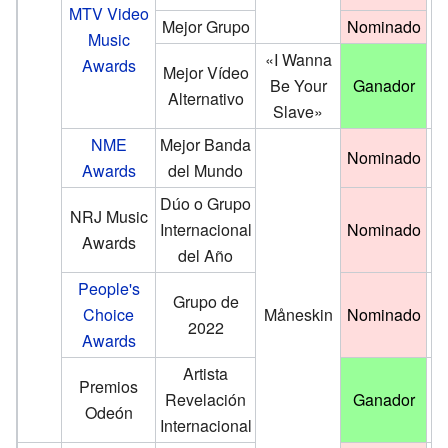
MTV Video
Mejor Grupo
Nominado
Music
«I Wanna
Awards
Mejor Vídeo
Be Your
Ganador
Alternativo
Slave»
NME
Mejor Banda
Nominado
Awards
del Mundo
Dúo o Grupo
NRJ Music
Internacional
Nominado
Awards
del Año
People's
Grupo de
Choice
Måneskin
Nominado
2022
Awards
Artista
Premios
Revelación
Ganador
Odeón
Internacional