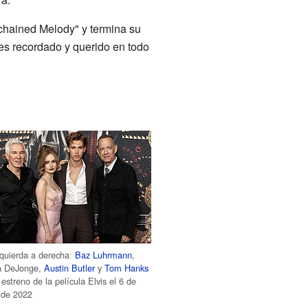
nchained Melody" y termina su
 es recordado y querido en todo
zquierda a derechaː
Baz Luhrmann
,
ia DeJonge,
Austin Butler
y
Tom Hanks
 estreno de la película Elvis el 6 de
o de 2022