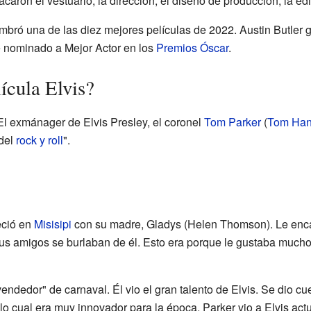
aron el vestuario, la dirección, el diseño de producción, la edi
mbró una de las diez mejores películas de 2022. Austin Butler 
e nominado a Mejor Actor en los
Premios Óscar
.
lícula Elvis?
El exmánager de Elvis Presley, el coronel
Tom Parker
(
Tom Han
 del
rock y roll
".
eció en
Misisipi
con su madre, Gladys (Helen Thomson). Le enca
sus amigos se burlaban de él. Esto era porque le gustaba much
endedor" de carnaval. Él vio el gran talento de Elvis. Se dio cu
lo cual era muy innovador para la época. Parker vio a Elvis ac