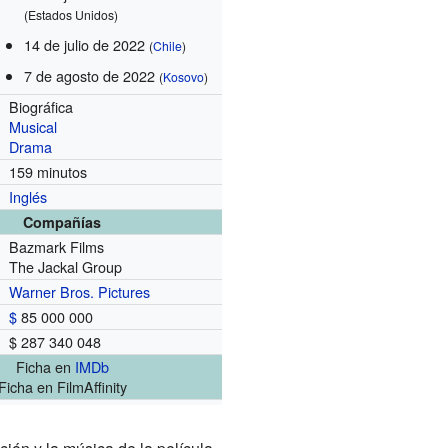
(Estados Unidos)
14 de julio de 2022
(
Chile
)
7 de agosto de 2022
(
Kosovo
)
Biográfica
Musical
Drama
159 minutos
Inglés
Compañías
Bazmark Films
The Jackal Group
Warner Bros. Pictures
$
85 000 000
$ 287 340 048
Ficha
en
IMDb
Ficha
en FilmAffinity