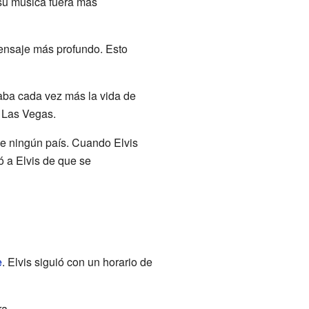
 su música fuera más
mensaje más profundo. Esto
laba cada vez más la vida de
n Las Vegas.
de ningún país. Cuando Elvis
ó a Elvis de que se
e
. Elvis siguió con un horario de
ra.