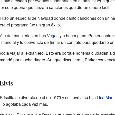
 sintió afectado por eventos importantes en el país. Quería que
ker solo quería que lanzara canciones que dieran dinero fácil.
o. Hizo un especial de Navidad donde cantó canciones con un 
ero el programa fue un gran éxito.
ó a dar conciertos en
Las Vegas
y a hacer giras. Parker contro
a mundial y lo convenció de firmar un contrato para quedarse e
odía viajar al extranjero. Esto era porque no tenía ciudadanía 
demandó por mucho dinero. Aunque discutieron, Parker convenci
Elvis
riscilla se divorció de él en 1973 y se llevó a su hija
Lisa Mari
e lo agotaba cada vez más.
n 1977, Elvis le dijo a Priscilla que temía que nadie lo recorda