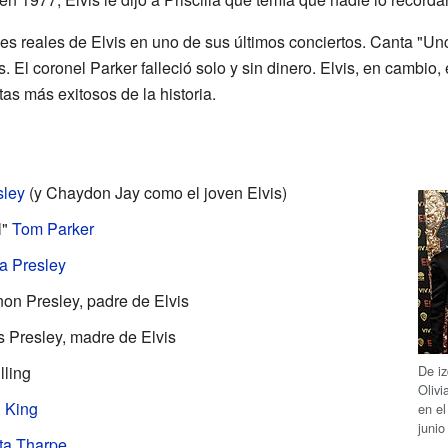
es reales de Elvis en uno de sus últimos conciertos. Canta "U
El coronel Parker falleció solo y sin dinero. Elvis, en cambio,
as más exitosos de la historia.
sley
(y Chaydon Jay como el joven Elvis)
l"
Tom Parker
la Presley
n Presley, padre de Elvis
Presley, madre de Elvis
De i
lling
Oliv
. King
en el
juni
ta Tharpe