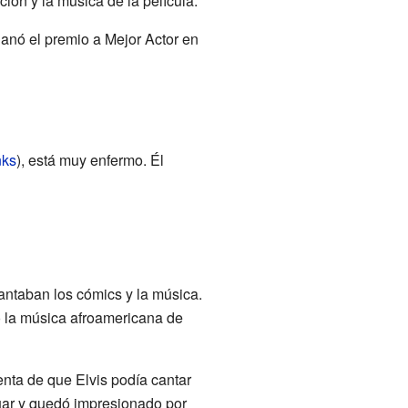
ción y la música de la película.
ganó el premio a Mejor Actor en
ks
), está muy enfermo. Él
ntaban los cómics y la música.
o la música afroamericana de
enta de que Elvis podía cantar
tuar y quedó impresionado por