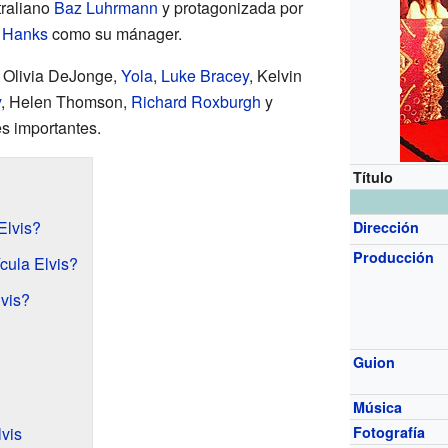
traliano
Baz Luhrmann
y protagonizada por
 Hanks
como su mánager.
n Olivia DeJonge,
Yola
,
Luke Bracey
, Kelvin
y
, Helen Thomson,
Richard Roxburgh
y
s importantes.
Título
Elvis?
Dirección
Producción
cula Elvis?
lvis?
Guion
Música
vis
Fotografía