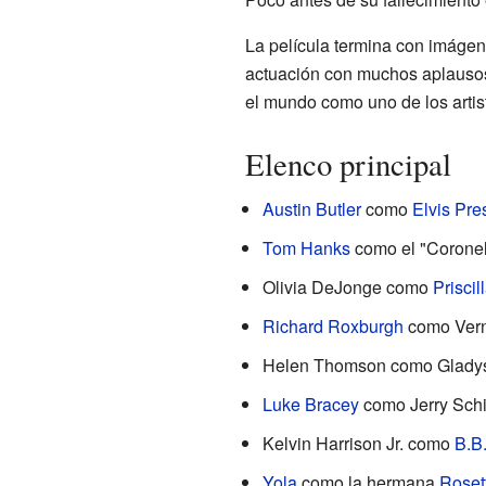
La película termina con imágen
actuación con muchos aplausos. 
el mundo como uno de los artist
Elenco principal
Austin Butler
como
Elvis Pre
Tom Hanks
como el "Corone
Olivia DeJonge como
Priscil
Richard Roxburgh
como Verno
Helen Thomson como Gladys 
Luke Bracey
como Jerry Schi
Kelvin Harrison Jr. como
B.B
Yola
como la hermana
Roset