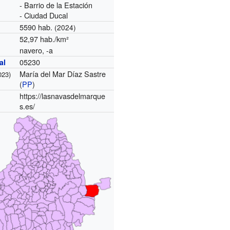
- Barrio de la Estación
- Ciudad Ducal
5590 hab.
(2024)
52,97 hab./km²
navero, -a
05230
al
María del Mar Díaz Sastre
023)
(
PP
)
https://lasnavasdelmarque
s.es/