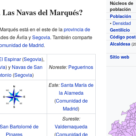
Núcleos de
población
a Las Navas del Marqués?
Población
•
Densidad
Marqués está en el este de la
provincia de
Gentilicio
dades de Ávila y
Segovia
. También comparte
Código post
Alcaldesa
(2
omunidad de Madrid
.
Sitio web
El Espinar
(
Segovia
),
via
) y
Navas de San
Noreste:
Peguerinos
tonio
(
Segovia
)
Este:
Santa María de
la Alameda
(
Comunidad de
Madrid
)
Sureste:
San Bartolomé de
Valdemaqueda
Pinares
(
Comunidad de