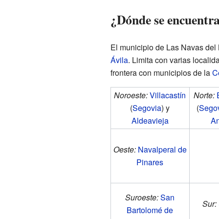
¿Dónde se encuentr
El municipio de Las Navas del 
Ávila
. Limita con varias locali
frontera con municipios de la
C
Noroeste:
Villacastín
Norte:
(
Segovia
) y
(
Sego
Aldeavieja
An
Oeste:
Navalperal de
Pinares
Suroeste:
San
Sur:
Bartolomé de