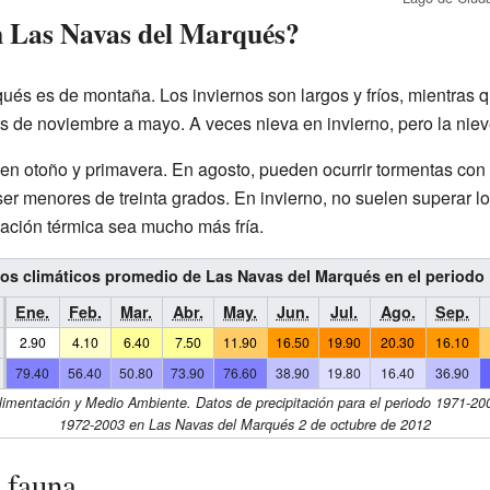
n Las Navas del Marqués?
ués es de montaña. Los inviernos son largos y fríos, mientras 
 de noviembre a mayo. A veces nieva en invierno, pero la niev
en otoño y primavera. En agosto, pueden ocurrir tormentas con l
r menores de treinta grados. En invierno, no suelen superar lo
ación térmica sea mucho más fría.
s climáticos promedio de Las Navas del Marqués en el periodo
Ene.
Feb.
Mar.
Abr.
May.
Jun.
Jul.
Ago.
Sep.
2.90
4.10
6.40
7.50
11.90
16.50
19.90
20.30
16.10
79.40
56.40
50.80
73.90
76.60
38.90
19.80
16.40
36.90
 Alimentación y Medio Ambiente. Datos de precipitación para el periodo 1971-20
1972-2003 en Las Navas del Marqués 2 de octubre de 2012
 fauna