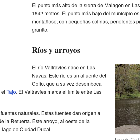
El punto más alto de la sierra de Malagón en La
1642 metros. El punto más bajo del municipio es
montañoso, con pequeñas colinas, pendientes p
granito.
Ríos y arroyos
El río Valtravies nace en Las
Navas. Este río es un afluente del
Cofio, que a su vez desemboca
 el
Tajo
. El Valtravies marca el límite entre Las
uentes naturales. Estas fuentes dan origen a
e la Retuerta. Este arroyo, al oeste de la
l lago de Ciudad Ducal.
Lago de Ciud