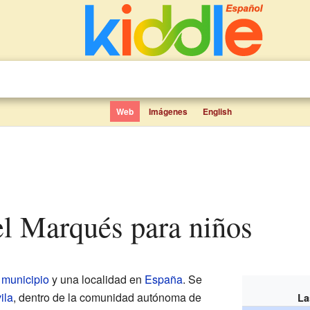
Web
Imágenes
English
el Marqués para niños
n
municipio
y una localidad en
España
. Se
ila
, dentro de la comunidad autónoma de
La