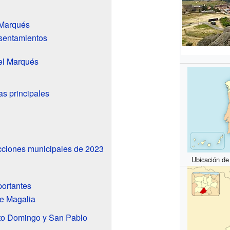
 Marqués
asentamientos
el Marqués
s principales
cciones municipales de 2023
Ubicación de
portantes
de Magalia
to Domingo y San Pablo