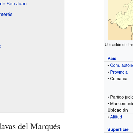
l de San Juan
nterés
Ubicación de La
s
País
•
Com. autó
•
Provincia
• Comarca
• Partido judic
• Mancomuni
Ubicación
•
Altitud
Navas del Marqués
Superficie