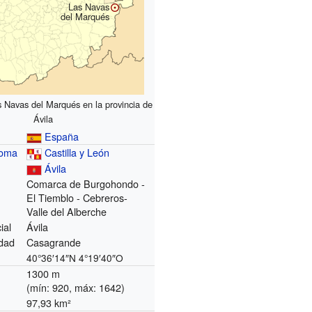
Las Navas
del Marqués
s Navas del Marqués en la provincia de
Ávila
España
noma
Castilla y León
Ávila
Comarca de Burgohondo -
El Tiemblo - Cebreros-
Valle del Alberche
ial
Ávila
dad
Casagrande
40°36′14″N
4°19′40″O
1300 m
(mín: 920, máx: 1642)
97,93 km²