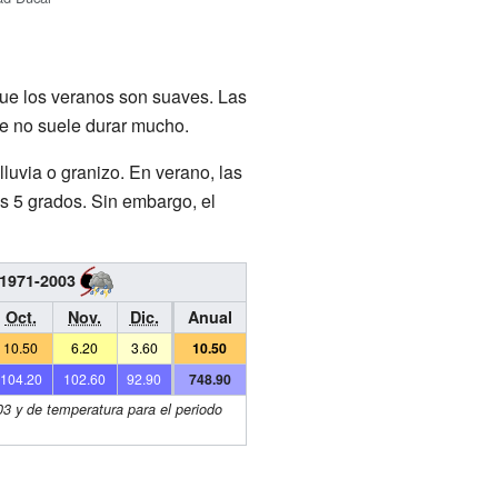
que los veranos son suaves. Las
e no suele durar mucho.
luvia o granizo. En verano, las
s 5 grados. Sin embargo, el
 1971-2003
Oct.
Nov.
Dic.
Anual
10.50
6.20
3.60
10.50
104.20
102.60
92.90
748.90
03 y de temperatura para el periodo