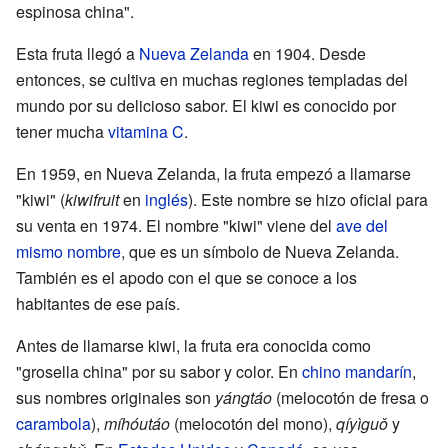
espinosa china".
Esta fruta llegó a
Nueva Zelanda
en 1904. Desde
entonces, se cultiva en muchas regiones templadas del
mundo por su delicioso sabor. El kiwi es conocido por
tener mucha
vitamina C
.
En 1959, en Nueva Zelanda, la fruta empezó a llamarse
"kiwi" (
kiwifruit
en
inglés
). Este nombre se hizo oficial para
su venta en 1974. El nombre "kiwi" viene del
ave del
mismo nombre
, que es un símbolo de Nueva Zelanda.
También es el apodo con el que se conoce a los
habitantes de ese país.
Antes de llamarse kiwi, la fruta era conocida como
"grosella china" por su sabor y color. En
chino mandarín
,
sus nombres originales son
yángtáo
(melocotón de fresa o
carambola
),
míhóutáo
(melocotón del mono),
qíyìguǒ
y