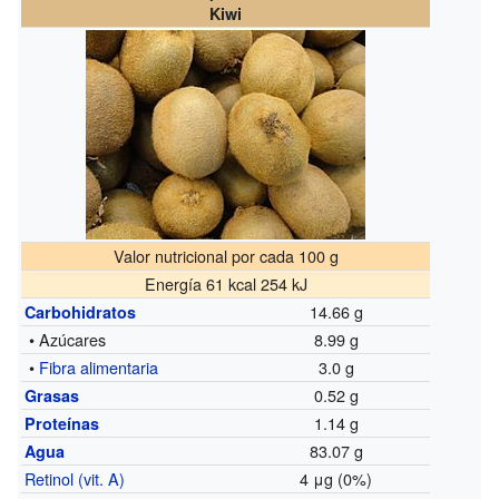
Kiwi
Valor nutricional por cada 100 g
Energía 61 kcal 254 kJ
14.66 g
Carbohidratos
• Azúcares
8.99 g
•
Fibra alimentaria
3.0 g
0.52 g
Grasas
1.14 g
Proteínas
83.07 g
Agua
Retinol (vit. A)
4 μg (0%)