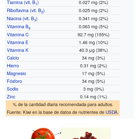
Tiamina (vit. B
)
0.027 mg (2%)
1
Riboflavina (vit. B
)
0.025 mg (2%)
2
Niacina (vit. B
)
0.341 mg (2%)
3
Vitamina B
0.063 mg (5%)
6
Vitamina C
92.7 mg (155%)
Vitamina E
1.46 mg (10%)
Vitamina K
40.3 μg (38%)
Calcio
34 mg (3%)
Hierro
0.31 mg (2%)
Magnesio
17 mg (5%)
Fósforo
34 mg (5%)
Sodio
3 mg (0%)
Zinc
0.14 mg (1%)
% de la cantidad diaria recomendada para adultos.
Fuente:
Kiwi
en la base de datos de nutrientes de
USDA
.