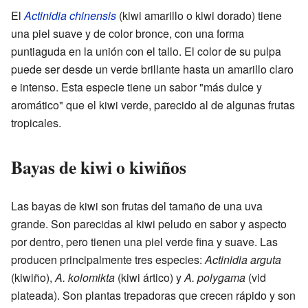
El
Actinidia chinensis
(kiwi amarillo o kiwi dorado) tiene
una piel suave y de color bronce, con una forma
puntiaguda en la unión con el tallo. El color de su pulpa
puede ser desde un verde brillante hasta un amarillo claro
e intenso. Esta especie tiene un sabor "más dulce y
aromático" que el kiwi verde, parecido al de algunas frutas
tropicales.
Bayas de kiwi o kiwiños
Las bayas de kiwi son frutas del tamaño de una uva
grande. Son parecidas al kiwi peludo en sabor y aspecto
por dentro, pero tienen una piel verde fina y suave. Las
producen principalmente tres especies:
Actinidia arguta
(kiwiño),
A. kolomikta
(kiwi ártico) y
A. polygama
(vid
plateada). Son plantas trepadoras que crecen rápido y son