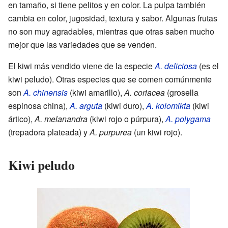
en tamaño, si tiene pelitos y en color. La pulpa también
cambia en color, jugosidad, textura y sabor. Algunas frutas
no son muy agradables, mientras que otras saben mucho
mejor que las variedades que se venden.
El kiwi más vendido viene de la especie
A. deliciosa
(es el
kiwi peludo). Otras especies que se comen comúnmente
son
A. chinensis
(kiwi amarillo),
A. coriacea
(grosella
espinosa china),
A. arguta
(kiwi duro),
A. kolomikta
(kiwi
ártico),
A. melanandra
(kiwi rojo o púrpura),
A. polygama
(trepadora plateada) y
A. purpurea
(un kiwi rojo).
Kiwi peludo