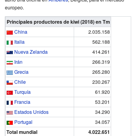
europeo.
Principales productores de kiwi (2018) en Tm
China
2.035.158
Italia
562.188
Nueva Zelanda
414.261
Irán
266.319
Grecia
265.280
Chile
230.267
Turquía
61.920
Francia
53.201
Estados Unidos
34.290
Portugal
34.057
Total mundial
4.022.651