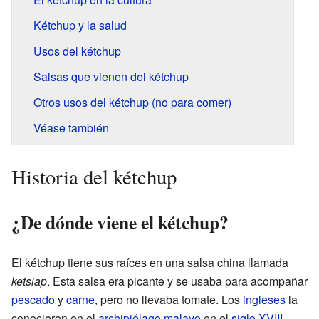
Kétchup y la salud
Usos del kétchup
Salsas que vienen del kétchup
Otros usos del kétchup (no para comer)
Véase también
Historia del kétchup
¿De dónde viene el kétchup?
El kétchup tiene sus raíces en una salsa china llamada
ketsiap
. Esta salsa era picante y se usaba para acompañar
pescado
y
carne
, pero no llevaba tomate. Los
ingleses
la
conocieron en el
archipiélago malayo
en el
siglo XVIII
.