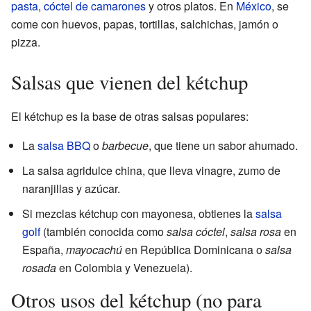
pasta
,
cóctel de camarones
y otros platos. En
México
, se
come con huevos, papas, tortillas, salchichas, jamón o
pizza.
Salsas que vienen del kétchup
El kétchup es la base de otras salsas populares:
La
salsa BBQ
o
barbecue
, que tiene un sabor ahumado.
La salsa agridulce china, que lleva vinagre, zumo de
naranjillas y azúcar.
Si mezclas kétchup con mayonesa, obtienes la
salsa
golf
(también conocida como
salsa cóctel
,
salsa rosa
en
España,
mayocachú
en República Dominicana o
salsa
rosada
en Colombia y Venezuela).
Otros usos del kétchup (no para