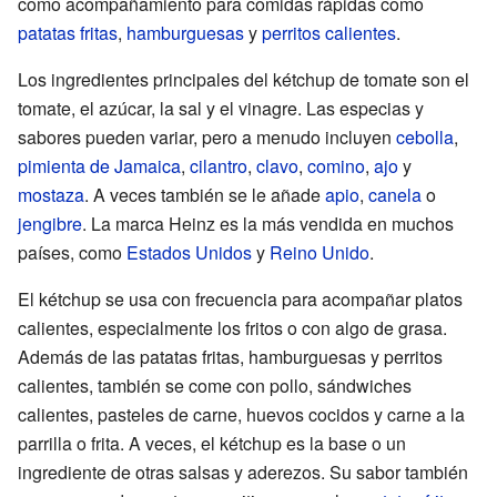
como acompañamiento para comidas rápidas como
patatas fritas
,
hamburguesas
y
perritos calientes
.
Los ingredientes principales del kétchup de tomate son el
tomate, el azúcar, la sal y el vinagre. Las especias y
sabores pueden variar, pero a menudo incluyen
cebolla
,
pimienta de Jamaica
,
cilantro
,
clavo
,
comino
,
ajo
y
mostaza
. A veces también se le añade
apio
,
canela
o
jengibre
. La marca Heinz es la más vendida en muchos
países, como
Estados Unidos
y
Reino Unido
.
El kétchup se usa con frecuencia para acompañar platos
calientes, especialmente los fritos o con algo de grasa.
Además de las patatas fritas, hamburguesas y perritos
calientes, también se come con pollo, sándwiches
calientes, pasteles de carne, huevos cocidos y carne a la
parrilla o frita. A veces, el kétchup es la base o un
ingrediente de otras salsas y aderezos. Su sabor también