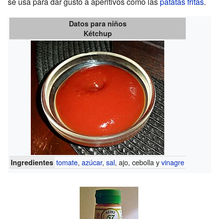
se usa para dar gusto a aperitivos como las
patatas fritas
.
Datos para niños
Kétchup
tomate
,
azúcar
,
sal
, ajo, cebolla y
vinagre
Ingredientes