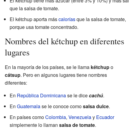
El kétchup tiene más azúcar (entre 3% y 10%) y más sal
que la salsa de tomate.
El kétchup aporta más
calorías
que la salsa de tomate,
porque usa tomate concentrado.
Nombres del kétchup en diferentes
lugares
En la mayoría de los países, se le llama
kétchup
o
cátsup
. Pero en algunos lugares tiene nombres
diferentes:
En
República Dominicana
se le dice
cachú
.
En
Guatemala
se le conoce como
salsa dulce
.
En países como
Colombia
,
Venezuela
y
Ecuador
simplemente lo llaman
salsa de tomate
.