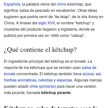
Española
, la palabra viene del
chino
kôechiap
, que
significa 'salsa de pescado en escabeche'. Otras ideas
sugieren que podría venir de "
ke-tsiap
", de la isla Amoy en
China. A finales del
siglo XVII
, el nombre "ketchup" y
muestras del producto llegaron a Inglaterra, donde se
publicó por primera vez en 1690 como "catsup".
¿Qué contiene el kétchup?
El ingrediente principal del kétchup es el tomate. La
mayoría de los kétchups que se venden usan
salsa de
tomate
concentrada. El kétchup también lleva
azúcar
,
sal
,
hierbas aromáticas
,
cebollas
y
especias
. Algunas marcas
pueden añadir
chile (pimiento)
para hacer una versión
más picante, llamada
kétchup picante
.