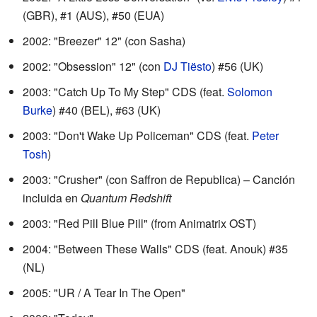
(GBR), #1 (AUS), #50 (EUA)
2002: "Breezer" 12"
(con Sasha)
2002: "Obsession" 12"
(con
DJ Tiësto
) #56 (UK)
2003: "Catch Up To My Step" CDS
(feat.
Solomon
Burke
) #40 (BEL), #63 (UK)
2003: "Don't Wake Up Policeman" CDS
(feat.
Peter
Tosh
)
2003: "Crusher"
(con Saffron de Republica) – Canción
incluida en
Quantum Redshift
2003: "Red Pill Blue Pill"
(from Animatrix OST)
2004: "Between These Walls" CDS
(feat. Anouk) #35
(NL)
2005: "UR / A Tear In The Open"