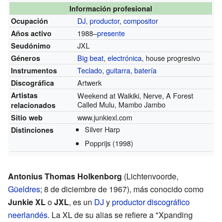
Información profesional
DJ
,
productor
,
compositor
Ocupación
1988–
presente
Años activo
JXL
Seudónimo
Big beat
,
electrónica
, house progresivo
Géneros
Teclado
,
guitarra
,
batería
Instrumentos
Artwerk
Discográfica
Artistas
Weekend at Waikiki, Nerve, A Forest
Called Mulu, Mambo Jambo
relacionados
www.junkiexl.com
Sitio web
Silver Harp
Distinciones
Popprijs
(1998)
Antonius Thomas Holkenborg
(Lichtenvoorde,
Güeldres
; 8 de diciembre de 1967), más conocido como
Junkie XL
o
JXL
, es un
DJ
y
productor discográfico
neerlandés
. La XL de su alias se refiere a "Xpanding