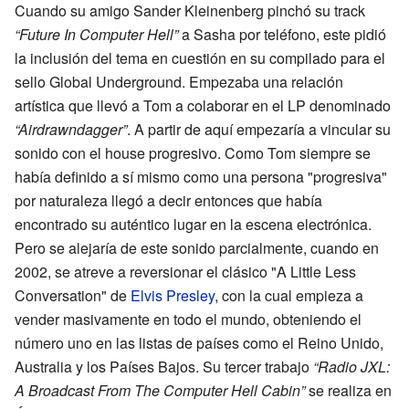
Cuando su amigo Sander Kleinenberg pinchó su track
“Future In Computer Hell”
a Sasha por teléfono, este pidió
la inclusión del tema en cuestión en su compilado para el
sello Global Underground. Empezaba una relación
artística que llevó a Tom a colaborar en el LP denominado
“Airdrawndagger”
. A partir de aquí empezaría a vincular su
sonido con el house progresivo. Como Tom siempre se
había definido a sí mismo como una persona "progresiva"
por naturaleza llegó a decir entonces que había
encontrado su auténtico lugar en la escena electrónica.
Pero se alejaría de este sonido parcialmente, cuando en
2002, se atreve a reversionar el clásico "A Little Less
Conversation" de
Elvis Presley
, con la cual empieza a
vender masivamente en todo el mundo, obteniendo el
número uno en las listas de países como el Reino Unido,
Australia y los Países Bajos. Su tercer trabajo
“Radio JXL:
A Broadcast From The Computer Hell Cabin”
se realiza en