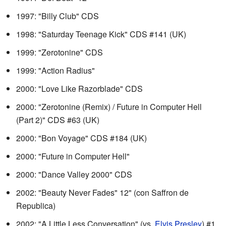
1997: "Billy Club" CDS
1998: "Saturday Teenage Kick" CDS
#141 (UK)
1999: "Zerotonine" CDS
1999: "Action Radius"
2000: "Love Like Razorblade" CDS
2000: "Zerotonine (Remix) / Future in Computer Hell
(Part 2)" CDS
#63 (UK)
2000: "Bon Voyage" CDS
#184 (UK)
2000: "Future in Computer Hell"
2000: "Dance Valley 2000" CDS
2002: "Beauty Never Fades" 12"
(con Saffron de
Republica)
2002: "A Little Less Conversation"
(vs.
Elvis Presley
) #1