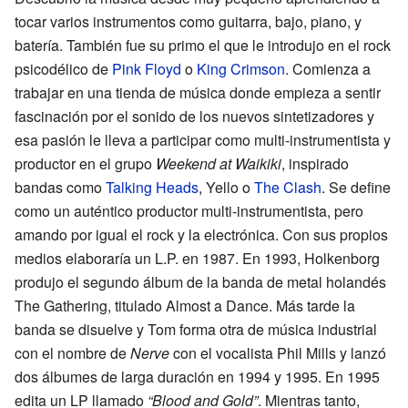
tocar varios instrumentos como guitarra, bajo, piano, y
batería. También fue su primo el que le introdujo en el rock
psicodélico de
Pink Floyd
o
King Crimson
. Comienza a
trabajar en una tienda de música donde empieza a sentir
fascinación por el sonido de los nuevos sintetizadores y
esa pasión le lleva a participar como multi-instrumentista y
productor en el grupo
Weekend at Waikiki
, inspirado
bandas como
Talking Heads
, Yello o
The Clash
. Se define
como un auténtico productor multi-instrumentista, pero
amando por igual el rock y la electrónica. Con sus propios
medios elaboraría un L.P. en 1987. En 1993, Holkenborg
produjo el segundo álbum de la banda de metal holandés
The Gathering, titulado Almost a Dance. Más tarde la
banda se disuelve y Tom forma otra de música industrial
con el nombre de
Nerve
con el vocalista Phil Mills y lanzó
dos álbumes de larga duración en 1994 y 1995. En 1995
edita un LP llamado
“Blood and Gold”
. Mientras tanto,