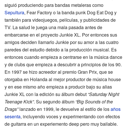
siguió produciendo para bandas metaleras como
Sepultura
, Fear Factory o la banda punk Dog Eat Dog y
también para videojuegos, películas, y publicidades de
TV. La salud le juega una mala pasada antes de
embarcarse en el proyecto Junkie XL. Por entonces sus
amigos deciden llamarlo Junkie por su amor a las cuatro
paredes del estudio debido a la producción musical. Es
entonces cuando empieza a centrarse en la música dance
y de clubs que empieza a descubrir a principios de los 90.
En 1997 se hizo acreedor al premio Gran Prix, que se
otorgaba en Holanda al mejor productor de música house
y en ese mismo año empieza a producir bajo su alias
Junkie XL con la edición su álbum debut
“Saturday Night
Teenage Kick”
. Su segundo álbum
“Big Sounds of the
Drags”
lanzado en 1999, le devuelve al estilo de los
años
sesenta
, incluyendo voces y experimentando con efectos
de guitarra en un experiemento deep pero muy bailable.