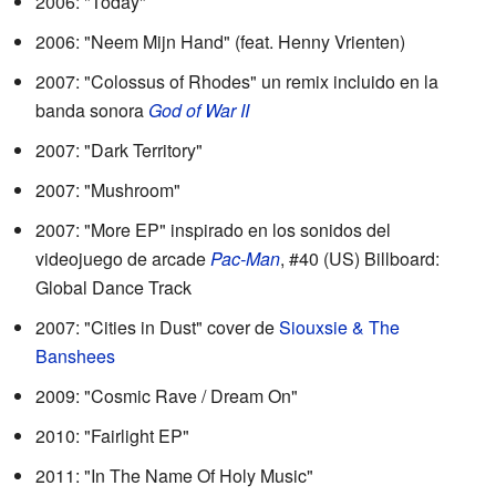
2006: "Today"
2006: "Neem Mijn Hand"
(feat. Henny Vrienten)
2007: "Colossus of Rhodes"
un remix incluido en la
banda sonora
God of War II
2007: "Dark Territory"
2007: "Mushroom"
2007: "More EP"
inspirado en los sonidos del
videojuego de arcade
Pac-Man
, #40 (US) Billboard:
Global Dance Track
2007: "Cities in Dust"
cover de
Siouxsie & The
Banshees
2009: "Cosmic Rave / Dream On"
2010: "Fairlight EP"
2011: "In The Name Of Holy Music"