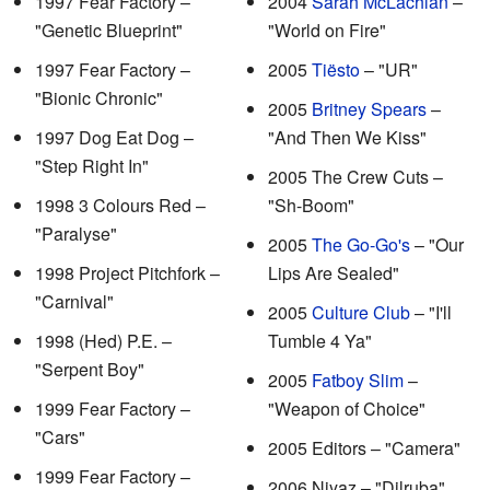
1997 Fear Factory –
2004
Sarah McLachlan
–
"Genetic Blueprint"
"World on Fire"
1997 Fear Factory –
2005
Tiësto
– "UR"
"Bionic Chronic"
2005
Britney Spears
–
1997 Dog Eat Dog –
"And Then We Kiss"
"Step Right In"
2005 The Crew Cuts –
1998 3 Colours Red –
"Sh-Boom"
"Paralyse"
2005
The Go-Go's
– "Our
1998 Project Pitchfork –
Lips Are Sealed"
"Carnival"
2005
Culture Club
– "I'll
1998 (Hed) P.E. –
Tumble 4 Ya"
"Serpent Boy"
2005
Fatboy Slim
–
1999 Fear Factory –
"Weapon of Choice"
"Cars"
2005 Editors – "Camera"
1999 Fear Factory –
2006 Niyaz – "Dilruba"