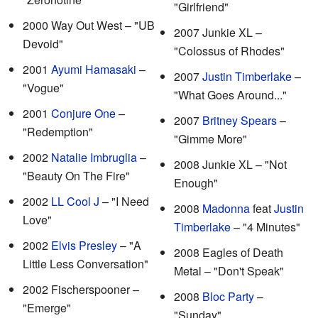
"Girlfriend"
2000 Way Out West – "UB
2007 Junkie XL –
Devoid"
"Colossus of Rhodes"
2001
Ayumi Hamasaki
–
2007
Justin Timberlake
–
"Vogue"
"What Goes Around..."
2001
Conjure One
–
2007
Britney Spears
–
"Redemption"
"Gimme More"
2002
Natalie Imbruglia
–
2008 Junkie XL – "Not
"Beauty On The Fire"
Enough"
2002
LL Cool J
– "I Need
2008
Madonna
feat
Justin
Love"
Timberlake
– "4 Minutes"
2002
Elvis Presley
– "A
2008 Eagles of Death
Little Less Conversation"
Metal – "Don't Speak"
2002 Fischerspooner –
2008
Bloc Party
–
"Emerge"
"Sunday"