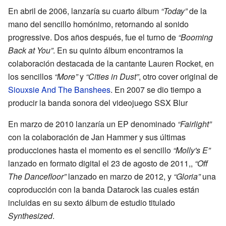
En abril de 2006, lanzaría su cuarto álbum
“Today”
de la
mano del sencillo homónimo, retornando al sonido
progressive. Dos años después, fue el turno de
“Booming
Back at You”
. En su quinto álbum encontramos la
colaboración destacada de la cantante Lauren Rocket, en
los sencillos
“More”
y
“Cities in Dust”
, otro cover original de
Siouxsie And The Banshees
. En 2007 se dio tiempo a
producir la banda sonora del videojuego SSX Blur
En marzo de 2010 lanzaría un EP denominado
“Fairlight”
con la colaboración de Jan Hammer y sus últimas
producciones hasta el momento es el sencillo
“Molly's E”
lanzado en formato digital el 23 de agosto de 2011,,
“Off
The Dancefloor”
lanzado en marzo de 2012, y
“Gloria”
una
coproducción con la banda Datarock las cuales están
incluidas en su sexto álbum de estudio titulado
Synthesized
.