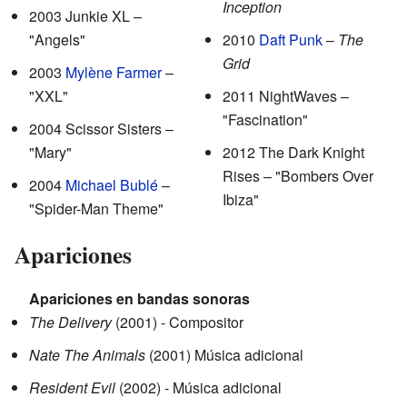
Inception
2003 Junkie XL –
"Angels"
2010
Daft Punk
–
The
Grid
2003
Mylène Farmer
–
"XXL"
2011 NightWaves –
"Fascination"
2004 Scissor Sisters –
"Mary"
2012 The Dark Knight
Rises – "Bombers Over
2004
Michael Bublé
–
Ibiza"
"Spider-Man Theme"
Apariciones
Apariciones en bandas sonoras
The Delivery
(2001) - Compositor
Nate The Animals
(2001) Música adicional
Resident Evil
(2002) - Música adicional