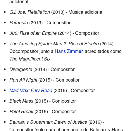
adicional
G.I. Joe: Retaliation
(2013) - Música adicional
Paranoia
(2013) - Compositor
300: Rise of an Empire
(2014) - Compositor
The Amazing Spider-Man 2: Rise of Electro
(2014) –
Cocompositor junto a
Hans Zimmer
, acreditados como
The Magnificent Six
Divergente
(2014) - Compositor
Run All Night
(2015) - Compositor
Mad Max: Fury Road
(2015) - Compositor
Black Mass
(2015) - Compositor
Point Break
(2015) - Compositor
Batman v Superman: Dawn of Justice
(2016) -
Compositor (solo para el personaje de Batman, y Hans