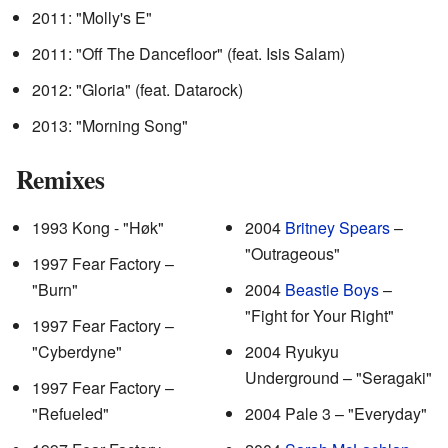
2011: "Molly's E"
2011: "Off The Dancefloor"
(feat. Isis Salam)
2012: "Gloria"
(feat. Datarock)
2013: "Morning Song"
Remixes
1993 Kong - "Høk"
2004
Britney Spears
–
"Outrageous"
1997 Fear Factory –
"Burn"
2004
Beastie Boys
–
"Fight for Your Right"
1997 Fear Factory –
"Cyberdyne"
2004 Ryukyu
Underground – "Seragaki"
1997 Fear Factory –
"Refueled"
2004 Pale 3 – "Everyday"