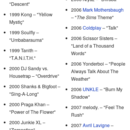
"Descent"
2006
Mark Mothersbaugh
1999 Kong – "Yèllow
– "
The Sims
Theme"
Mystiç"
2006
Coldplay
– "Talk"
1999 Soulfly –
2006 Scissor Sisters –
"Umbabarauma"
"Land of a Thousand
1999 Tanith –
Words"
"T.A.N.I.T.H."
2006 Yonderboi – "People
2000 DJ Sandy vs.
Always Talk About The
Housetrap – "Overdrive"
Weather"
2000 Shanks & Bigfoot –
2006
UNKLE
– "Burn My
"Sing-A-Long"
Shadow"
2000 Praga Khan –
2007 melody. – "Feel The
"Power of The Flower"
Rush"
2000 Junkie XL –
2007
Avril Lavigne
–
"Zeronotine"