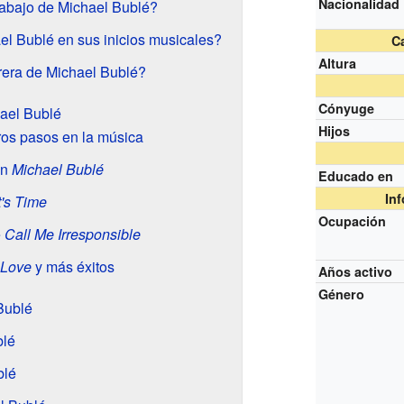
Nacionalidad
rabajo de Michael Bublé?
l Bublé en sus inicios musicales?
Ca
Altura
era de Michael Bublé?
Cónyuge
hael Bublé
Hijos
os pasos en la música
on
Michael Bublé
Educado en
In
t's Time
Ocupación
e
Call Me Irresponsible
 Love
y más éxitos
Años activo
Género
Bublé
blé
blé