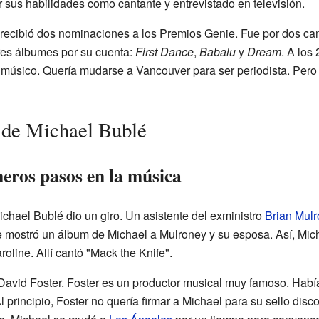
 sus habilidades como cantante y entrevistado en televisión.
recibió dos nominaciones a los Premios Genie. Fue por dos can
tres álbumes por su cuenta:
First Dance
,
Babalu
y
Dream
. A los
 músico. Quería mudarse a Vancouver para ser periodista. Pero
 de Michael Bublé
eros pasos en la música
ichael Bublé dio un giro. Un asistente del exministro
Brian Mul
le mostró un álbum de Michael a Mulroney y su esposa. Así, Micha
oline. Allí cantó "Mack the Knife".
David Foster. Foster es un productor musical muy famoso. Había
Al principio, Foster no quería firmar a Michael para su sello dis