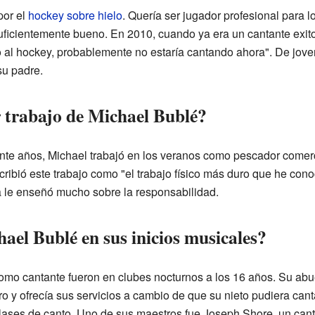
por el
hockey sobre hielo
. Quería ser jugador profesional para l
uficientemente bueno. En 2010, cuando ya era un cantante exito
 al hockey, probablemente no estaría cantando ahora". De jov
su padre.
 trabajo de Michael Bublé?
inte años, Michael trabajó en los veranos como pescador comerc
ribió este trabajo como "el trabajo físico más duro que he cono
a le enseñó mucho sobre la responsabilidad.
ael Bublé en sus inicios musicales?
mo cantante fueron en clubes nocturnos a los 16 años. Su abue
o y ofrecía sus servicios a cambio de que su nieto pudiera cant
ases de canto. Uno de sus maestros fue Joseph Shore, un cant