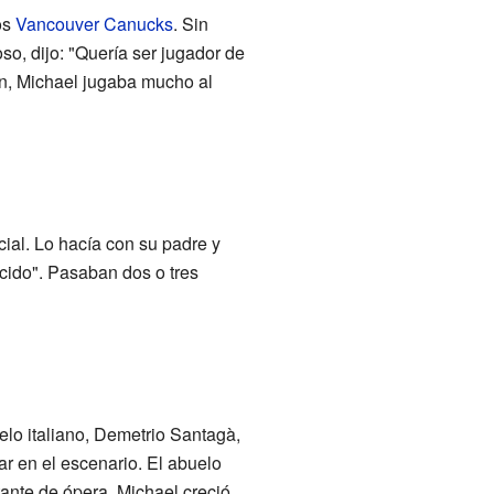
os
Vancouver Canucks
. Sin
so, dijo: "Quería ser jugador de
en, Michael jugaba mucho al
ial. Lo hacía con su padre y
cido". Pasaban dos o tres
lo italiano, Demetrio Santagà,
ar en el escenario. El abuelo
ante de ópera. Michael creció