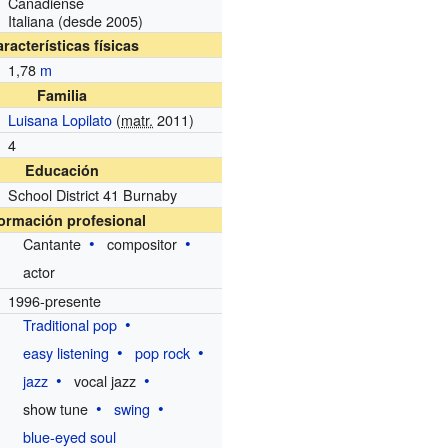
Canadiense
Italiana (desde 2005)
racterísticas físicas
1,78
m
Familia
Luisana Lopilato
(
matr.
2011)
4
Educación
School District 41 Burnaby
formación profesional
Cantante
compositor
actor
1996-presente
Traditional pop
easy listening
pop rock
jazz
vocal jazz
show tune
swing
blue-eyed soul