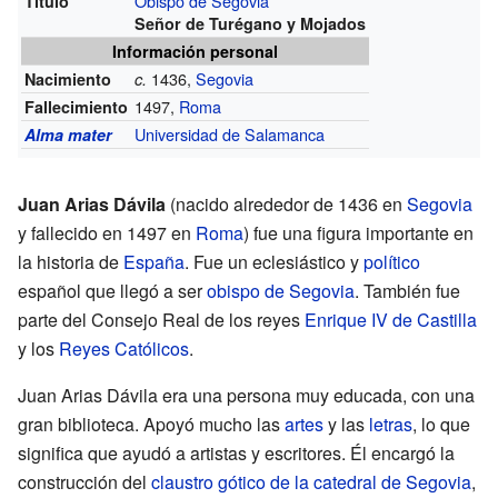
Obispo de Segovia
Título
Señor de Turégano y Mojados
Información personal
1436,
Segovia
Nacimiento
c.
1497,
Roma
Fallecimiento
Universidad de Salamanca
Alma mater
Juan Arias Dávila
(nacido alrededor de 1436 en
Segovia
y fallecido en 1497 en
Roma
) fue una figura importante en
la historia de
España
. Fue un eclesiástico y
político
español que llegó a ser
obispo de Segovia
. También fue
parte del Consejo Real de los reyes
Enrique IV de Castilla
y los
Reyes Católicos
.
Juan Arias Dávila era una persona muy educada, con una
gran biblioteca. Apoyó mucho las
artes
y las
letras
, lo que
significa que ayudó a artistas y escritores. Él encargó la
construcción del
claustro gótico de la catedral de Segovia
,