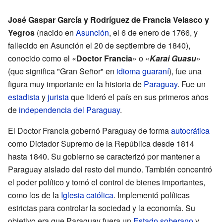
José Gaspar García y Rodríguez de Francia Velasco y
Yegros
(nacido en
Asunción
, el 6 de enero de 1766, y
fallecido en Asunción el 20 de septiembre de 1840),
conocido como el «
Doctor Francia
» o «
Karai Guasu
»
(que significa "Gran Señor" en
idioma guaraní
), fue una
figura muy importante en la historia de
Paraguay
. Fue un
estadista
y
jurista
que lideró el país en sus primeros años
de
independencia del Paraguay
.
El Doctor Francia gobernó Paraguay de forma
autocrática
como Dictador Supremo de la República desde 1814
hasta 1840. Su gobierno se caracterizó por mantener a
Paraguay aislado del resto del mundo. También concentró
el poder político y tomó el control de bienes importantes,
como los de la
Iglesia católica
. Implementó políticas
estrictas para controlar la sociedad y la economía. Su
objetivo era que Paraguay fuera un
Estado soberano
y