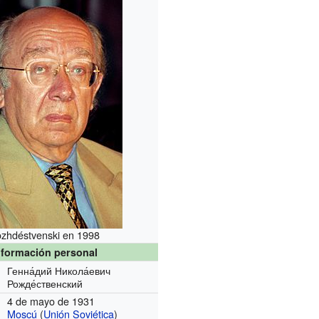
zhdéstvenski en 1998
nformación personal
Генна́дий Никола́евич
Рожде́ственский
4 de mayo de 1931
Moscú
(
Unión Soviética
)