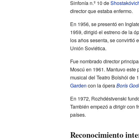
Sinfonía n.º 10 de
Shostakóvic
director que estaba enfermo.
En 1956, se presentó en Inglat
1959, dirigió el estreno de la ó
los años sesenta, se convirtió 
Unión Soviética.
Fue nombrado director principa
Moscú en 1961. Mantuvo este p
musical del Teatro Bolshói de 
Garden
con la ópera
Borís God
En 1972, Rozhdéstvenski fundó
También empezó a dirigir con fr
países.
Reconocimiento inte