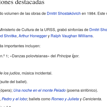
iones destacadas
do volumen de las obras de
Dmitri Shostakóvich
en 1984. Este v
Ministerio de Cultura de la URSS, grabó sinfonías de
Dmitri Sh
ed Shnitke
,
Arthur Honegger
y
Ralph Vaughan Williams
.
s importantes incluyen:
a n.º 1; «Danzas polovtsianas» del
Príncipe Ígor
.
de los judíos
, música incidental.
suite del ballet).
(ópera);
Una noche en el monte Pelado
(poema sinfónico).
,
Pedro y el lobo
; ballets como
Romeo y Julieta
y
Cenicienta
.