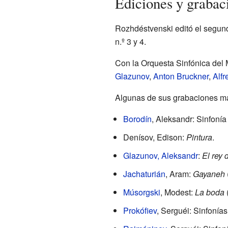
Ediciones y grabac
Rozhdéstvenski editó el segun
n.º 3 y 4.
Con la Orquesta Sinfónica del 
Glazunov
,
Anton Bruckner
,
Alfr
Algunas de sus grabaciones má
Borodín
, Aleksandr: Sinfoní
Denísov, Edison:
Pintura
.
Glazunov, Aleksandr
:
El rey 
Jachaturián
, Aram:
Gayaneh
(
Músorgski
, Modest:
La boda
Prokófiev
, Serguéi: Sinfonías