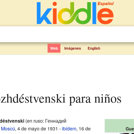
Web
Imágenes
English
ozhdéstvenski para niños
déstvenski
(en ruso: Геннадий
;
Moscú
, 4 de mayo de 1931 -
ibídem
, 16 de
Gue