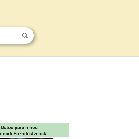
Datos para niños
nnadi Rozhdéstvenski