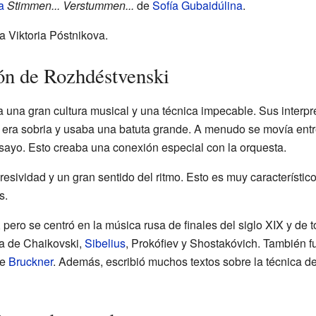
a
Stimmen... Verstummen...
de
Sofía Gubaidúlina
.
a Viktoria Póstnikova.
ión de Rozhdéstvenski
una gran cultura musical y una técnica impecable. Sus interpre
r era sobria y usaba una batuta grande. A menudo se movía entr
nsayo. Esto creaba una conexión especial con la orquesta.
esividad y un gran sentido del ritmo. Esto es muy característico
s.
 pero se centró en la música rusa de finales del siglo XIX y de 
ra de Chaikovski,
Sibelius
, Prokófiev y Shostakóvich. También f
de
Bruckner
. Además, escribió muchos textos sobre la técnica de 