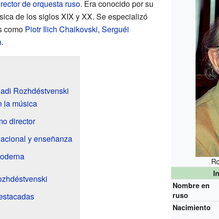
irector de orquesta
ruso
. Era conocido por su
úsica de los siglos XIX y XX. Se especializó
os como
Piotr Ilich Chaikovski
,
Serguéi
h
.
nadi Rozhdéstvenski
 la música
o director
nacional y enseñanza
moderna
Ro
I
Rozhdéstvenski
Nombre en
ruso
destacadas
Nacimiento