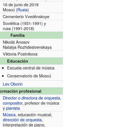
16 de junio de 2018
Moscú (
Rusia
)
Cementerio Vvedénskoye
Soviética
(1931-1991)
y
rusa
(1991-2018)
Familia
Nikolái Anosov
Natalya Rozhdestvenskaya
Viktoria Postnikova
Educación
Escuela central de música
Conservatorio de Moscú
Lev Oborin
formación profesional
Director o directora de orquesta
,
compositor
, profesor de música
y
pianista
Música
, educación musical,
dirección de orquesta
,
interpretación de piano,