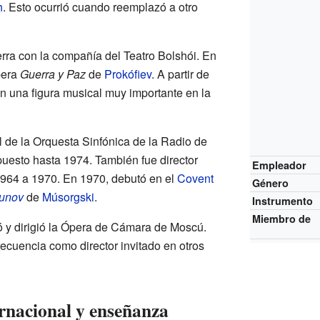
h
. Esto ocurrió cuando reemplazó a otro
erra con la compañía del Teatro Bolshói. En
pera
Guerra y Paz
de
Prokófiev
. A partir de
en una figura musical muy importante en la
l de la Orquesta Sinfónica de la Radio de
uesto hasta 1974. También fue director
Empleador
1964 a 1970. En 1970, debutó en el
Covent
Género
unov
de
Músorgski
.
Instrumento
Miembro de
 y dirigió la Ópera de Cámara de Moscú.
ecuencia como director invitado en otros
rnacional y enseñanza