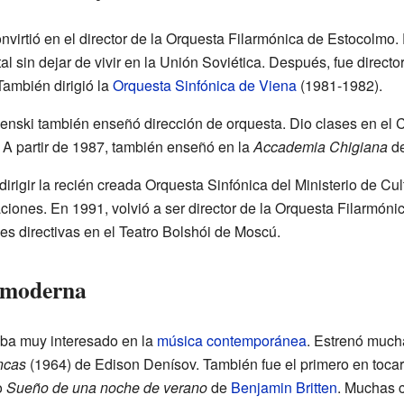
irtió en el director de la Orquesta Filarmónica de Estocolmo. F
al sin dejar de vivir en la Unión Soviética. Después, fue directo
ambién dirigió la
Orquesta Sinfónica de Viena
(1981-1982).
nski también enseñó dirección de orquesta. Dio clases en el 
A partir de 1987, también enseñó en la
Accademia Chigiana
de
irigir la recién creada Orquesta Sinfónica del Ministerio de C
ciones. En 1991, volvió a ser director de la Orquesta Filarmóni
s directivas en el Teatro Bolshói de Moscú.
a moderna
ba muy interesado en la
música contemporánea
. Estrenó much
incas
(1964) de Edison Denísov. También fue el primero en toca
o
Sueño de una noche de verano
de
Benjamin Britten
. Muchas 