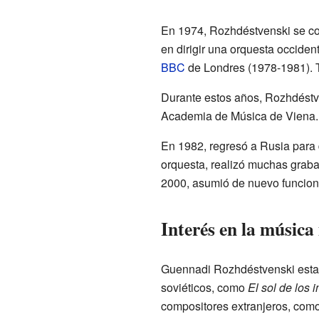
En 1974, Rozhdéstvenski se conv
en dirigir una orquesta occident
BBC
de Londres (1978-1981). T
Durante estos años, Rozhdéstve
Academia de Música de Viena. 
En 1982, regresó a Rusia para d
orquesta, realizó muchas graba
2000, asumió de nuevo funcione
Interés en la músic
Guennadi Rozhdéstvenski esta
soviéticos, como
El sol de los 
compositores extranjeros, com