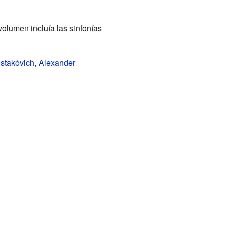
olumen incluía las sinfonías
ostakóvich
,
Alexander