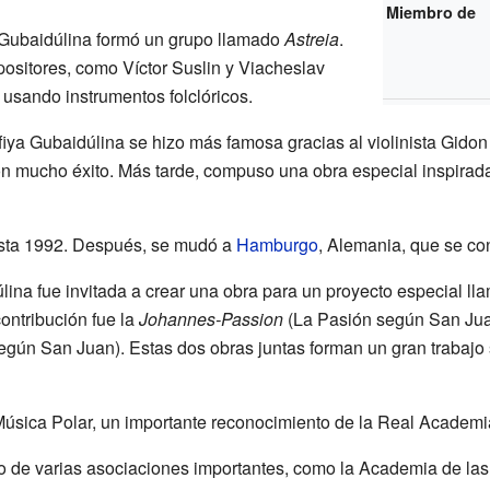
Miembro de
Gubaidúlina formó un grupo llamado
Astreia
.
positores, como Víctor Suslin y Viacheslav
usando instrumentos folclóricos.
fiya Gubaidúlina se hizo más famosa gracias al violinista Gidon
on mucho éxito. Más tarde, compuso una obra especial inspirada e
asta 1992. Después, se mudó a
Hamburgo
, Alemania, que se con
lina fue invitada a crear una obra para un proyecto especial l
contribución fue la
Johannes-Passion
(La Pasión según San Jua
gún San Juan). Estas dos obras juntas forman un gran trabajo 
Música Polar, un importante reconocimiento de la Real Academ
 de varias asociaciones importantes, como la Academia de las 