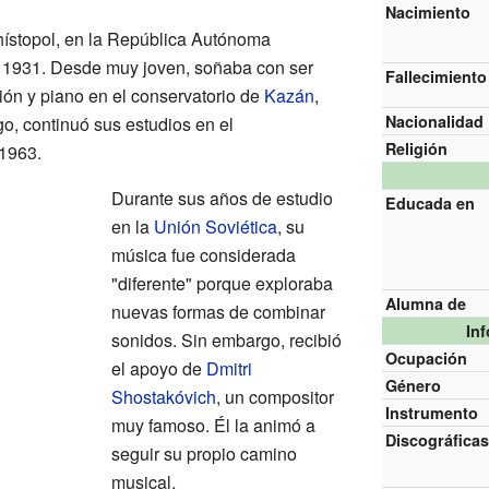
Nacimiento
hístopol, en la República Autónoma
en 1931. Desde muy joven, soñaba con ser
Fallecimiento
ón y piano en el conservatorio de
Kazán
,
Nacionalidad
, continuó sus estudios en el
Religión
1963.
Durante sus años de estudio
Educada en
en la
Unión Soviética
, su
música fue considerada
"diferente" porque exploraba
Alumna de
nuevas formas de combinar
In
sonidos. Sin embargo, recibió
Ocupación
el apoyo de
Dmitri
Género
Shostakóvich
, un compositor
Instrumento
muy famoso. Él la animó a
Discográfica
seguir su propio camino
musical.