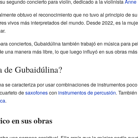
 su segundo concierto para violín, dedicado a la violinista
Anne 
almente obtuvo el reconocimiento que no tuvo al principio de s
res vivos más interpretados del mundo. Desde 2022, es la muj
ar.
 conciertos, Gubaidúlina también trabajó en música para pelíc
 de una manera más libre, lo que luego influyó en sus obras más
a de Gubaidúlina?
na se caracteriza por usar combinaciones de instrumentos poco
 cuarteto de
saxofones
con
instrumentos de percusión
. También 
ica
.
ico en sus obras
ba una persona espiritual. Ella creía que la música podía ayuda