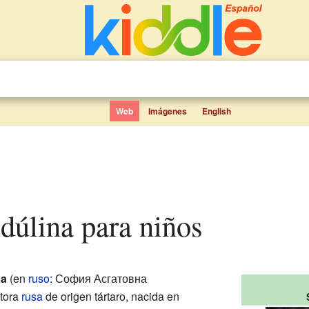
Web
Imágenes
English
idúlina para niños
na
(en
ruso
: София Асгатовна
tora
rusa
de origen tártaro, nacida en