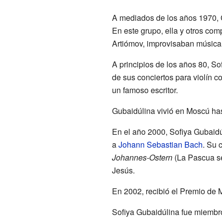
A mediados de los años 1970, 
En este grupo, ella y otros com
Artiómov, improvisaban música 
A principios de los años 80, So
de sus conciertos para violín c
un famoso escritor.
Gubaidúlina vivió en Moscú h
En el año 2000, Sofiya Gubaidú
a
Johann Sebastian Bach
. Su 
Johannes-Ostern
(La Pascua se
Jesús.
En 2002, recibió el Premio de 
Sofiya Gubaidúlina fue miembro