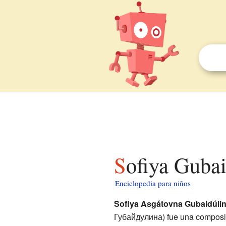
Sofiya Guba
Enciclopedia para niños
Sofiya Asgátovna Gubaidúli
Губайдулина) fue una composi