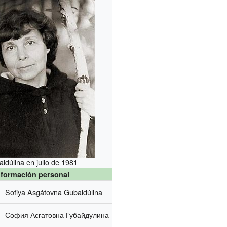
idúlina en julio de 1981
nformación personal
Sofiya Asgátovna Gubaidúlina
София Асгатовна Губайдулина