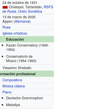
24 de octubre de 1931
Chístopol, Tartaristán,
RSFS
de Rusia
,
Unión Soviética
13 de marzo de 2025
Appen (
Alemania
)
Rusa
Iglesia ortodoxa
Educación
Kazan Conservatory
(1949-
1954)
Conservatorio de
Moscú
(1954-1963)
Vissarion Shebalin
formación profesional
Compositora
Música clásica
Piano
Deutsche Grammophon
s
Melodiya