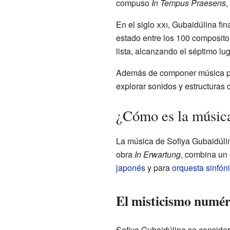
compuso
In Tempus Praesens
,
En el siglo
xxi
, Gubaidúlina fin
estado entre los 100 composito
lista, alcanzando el séptimo lug
Además de componer música para
explorar sonidos y estructuras
¿Cómo es la músic
La música de Sofiya Gubaidúli
obra
In Erwartung
, combina un
japonés
y para
orquesta sinfón
El misticismo numér
Sofiya Gubaidúlina se considera