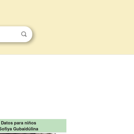
Datos para niños
Sofiya Gubaidúlina