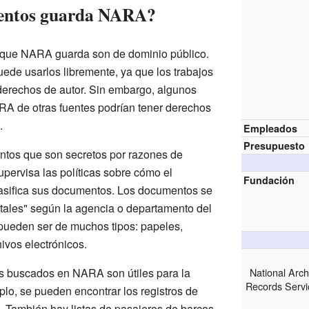
mentos guarda NARA?
 que NARA guarda son de dominio público.
uede usarlos libremente, ya que los trabajos
 derechos de autor. Sin embargo, algunos
A de otras fuentes podrían tener derechos
.
Empleados
Presupuesto
os que son secretos por razones de
pervisa las políticas sobre cómo el
Fundación
asifica sus documentos. Los documentos se
ales" según la agencia o departamento del
pueden ser de muchos tipos: papeles,
hivos electrónicos.
 buscados en NARA son útiles para la
National Arch
Records Serv
mplo, se pueden encontrar los registros de
 También hay listas de pasajeros de barcos