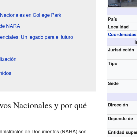
 Nacionales en College Park
País
s de NARA
Localidad
Coordenadas
enciales: Un legado para el futuro
I
Jurisdicción
lización
Tipo
nidos
Sede
vos Nacionales y por qué
Dirección
Depende de
ministración de Documentos (NARA) son
Entidad supe