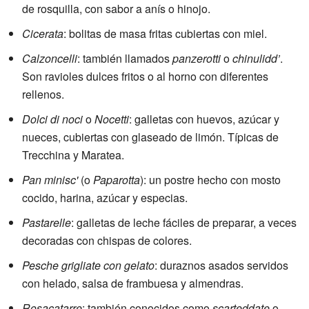
de rosquilla, con sabor a anís o hinojo.
Cicerata
: bolitas de masa fritas cubiertas con miel.
Calzoncelli
: también llamados
panzerotti
o
chinulidd’
.
Son ravioles dulces fritos o al horno con diferentes
rellenos.
Dolci di noci
o
Nocetti
: galletas con huevos, azúcar y
nueces, cubiertas con glaseado de limón. Típicas de
Trecchina y Maratea.
Pan minisc'
(o
Paparotta
): un postre hecho con mosto
cocido, harina, azúcar y especias.
Pastarelle
: galletas de leche fáciles de preparar, a veces
decoradas con chispas de colores.
Pesche grigliate con gelato
: duraznos asados servidos
con helado, salsa de frambuesa y almendras.
Rosacatarre
: también conocidos como
scarteddate
o