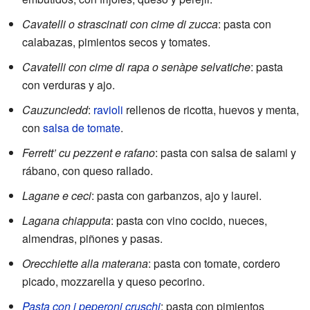
Cavatelli o strascinati con cime di zucca
: pasta con
calabazas, pimientos secos y tomates.
Cavatelli con cime di rapa o senàpe selvatiche
: pasta
con verduras y ajo.
Cauzunciedd
:
ravioli
rellenos de ricotta, huevos y menta,
con
salsa de tomate
.
Ferrett’ cu pezzent e rafano
: pasta con salsa de salami y
rábano, con queso rallado.
Lagane e ceci
: pasta con garbanzos, ajo y laurel.
Lagana chiapputa
: pasta con vino cocido, nueces,
almendras, piñones y pasas.
Orecchiette alla materana
: pasta con tomate, cordero
picado, mozzarella y queso pecorino.
Pasta con i peperoni cruschi
: pasta con pimientos