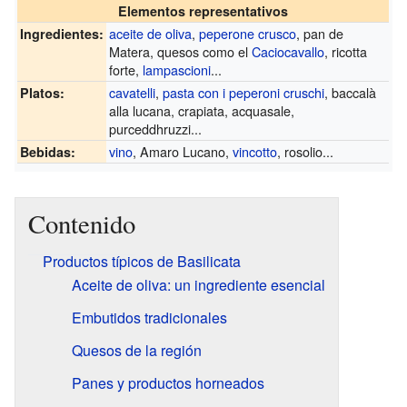
Elementos representativos
aceite de oliva
,
peperone crusco
, pan de
Ingredientes:
Matera, quesos como el
Caciocavallo
, ricotta
forte,
lampascioni
...
cavatelli
,
pasta con i peperoni cruschi
, baccalà
Platos:
alla lucana, crapiata, acquasale,
purceddhruzzi...
vino
, Amaro Lucano,
vincotto
, rosolio...
Bebidas:
Contenido
Productos típicos de Basilicata
Aceite de oliva: un ingrediente esencial
Embutidos tradicionales
Quesos de la región
Panes y productos horneados