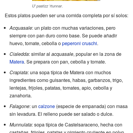
.
U' pastizz 'rtunnar
Estos platos pueden ser una comida completa por sí solos:
Acquasale
: un plato con muchas variaciones, pero
siempre con pan duro como base. Se puede añadir
huevo, tomate, cebolla o
peperoni cruschi
.
Cialedda
: similar al
acquasale
, popular en la zona de
Matera
. Se prepara con pan, cebolla y tomate.
Crapiata
: una sopa típica de Matera con muchos
ingredientes como guisantes, habas, garbanzos, trigo,
lentejas, frijoles, patatas, tomates, apio, cebolla y
zanahoria.
Falagone
: un
calzone
(especie de empanada) con masa
sin levadura. El relleno puede ser salado o dulce.
Munnulata
: sopa típica de Castelsaraceno, hecha con
castañas, frijoles, patatas y pimiento crujiente en polvo.