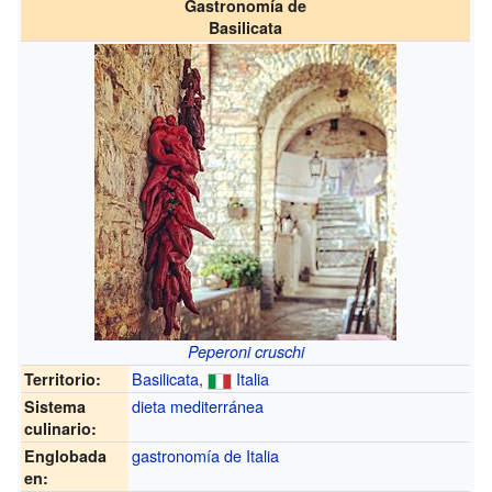
Gastronomía de
Basilicata
Peperoni cruschi
Basilicata
,
Italia
Territorio:
dieta mediterránea
Sistema
culinario:
gastronomía de Italia
Englobada
en: