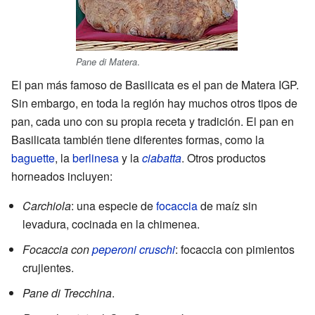
.
Pane di Matera
El pan más famoso de Basilicata es el pan de Matera IGP.
Sin embargo, en toda la región hay muchos otros tipos de
pan, cada uno con su propia receta y tradición. El pan en
Basilicata también tiene diferentes formas, como la
baguette
, la
berlinesa
y la
ciabatta
. Otros productos
horneados incluyen:
Carchiola
: una especie de
focaccia
de maíz sin
levadura, cocinada en la chimenea.
Focaccia con
peperoni cruschi
: focaccia con pimientos
crujientes.
Pane di Trecchina
.