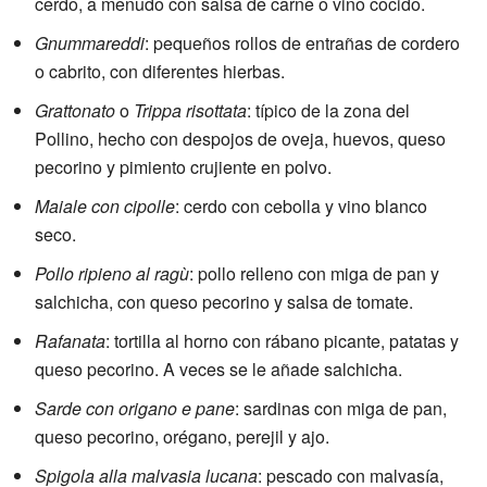
cerdo, a menudo con salsa de carne o vino cocido.
Gnummareddi
: pequeños rollos de entrañas de cordero
o cabrito, con diferentes hierbas.
Grattonato
o
Trippa risottata
: típico de la zona del
Pollino, hecho con despojos de oveja, huevos, queso
pecorino y pimiento crujiente en polvo.
Maiale con cipolle
: cerdo con cebolla y vino blanco
seco.
Pollo ripieno al ragù
: pollo relleno con miga de pan y
salchicha, con queso pecorino y salsa de tomate.
Rafanata
: tortilla al horno con rábano picante, patatas y
queso pecorino. A veces se le añade salchicha.
Sarde con origano e pane
: sardinas con miga de pan,
queso pecorino, orégano, perejil y ajo.
Spigola alla malvasia lucana
: pescado con malvasía,