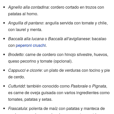
Agnello alla contadina
: cordero cortado en trozos con
patatas al horno.
Anguilla di pantano
: anguila servida con tomate y chile,
con laurel y menta.
Baccalà alla lucana
o
Baccalà all'aviglianese
: bacalao
con
peperoni cruschi
.
Brodetto
: carne de cordero con hinojo silvestre, huevos,
queso pecorino y tomate (opcional).
Cappucci e cicorie
: un plato de verduras con tocino y pie
de cerdo.
Cutturidd
: también conocido como
Pastorale
o
Pignata
,
es carne de oveja guisada con varios ingredientes como
tomates, patatas y setas.
Frascatula
: polenta de maíz con patatas y manteca de