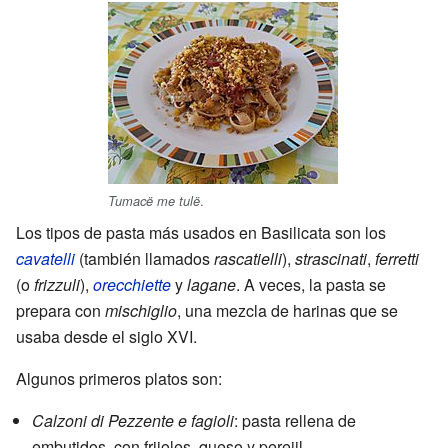
.
Tumacë me tulë
Los tipos de pasta más usados en Basilicata son los
cavatelli
(también llamados
rascatielli
),
strascinati
,
ferretti
(o
frizzuli
),
orecchiette
y
lagane
. A veces, la pasta se
prepara con
mischiglio
, una mezcla de harinas que se
usaba desde el siglo XVI.
Algunos primeros platos son:
Calzoni di Pezzente e fagioli
: pasta rellena de
embutidos, con frijoles, queso y perejil.