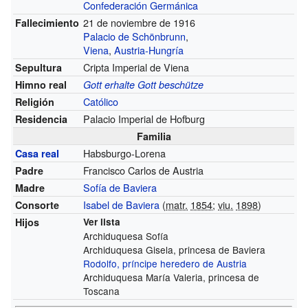
Confederación Germánica
21 de noviembre de 1916
Fallecimiento
Palacio de Schönbrunn
,
Viena
,
Austria-Hungría
Cripta Imperial de Viena
Sepultura
Himno real
Gott erhalte Gott beschütze
Católico
Religión
Palacio Imperial de Hofburg
Residencia
Familia
Habsburgo-Lorena
Casa real
Francisco Carlos de Austria
Padre
Sofía de Baviera
Madre
Isabel de Baviera
(
matr.
1854
;
viu.
1898
)
Consorte
Hijos
Ver lista
Archiduquesa Sofía
Archiduquesa Gisela, princesa de Baviera
Rodolfo, príncipe heredero de Austria
Archiduquesa María Valeria, princesa de
Toscana