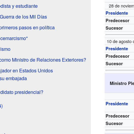
dista y estudiante
28 de noviem
Presidente
 Guerra de los Mil Días
Predecesor
primeros pasos en política
Sucesor
recemarcismo"
10 de agosto 
nismo
Presidente
Predecesor
como Ministro de Relaciones Exteriores?
Sucesor
jador en Estados Unidos
 su embajada
Ministro Pl
didato presidencial?
Presidente
4)
Predecesor
Sucesor