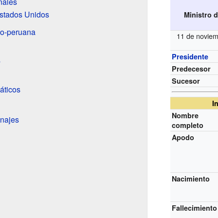
nales
stados Unidos
Ministro 
bo-peruana
11 de noviem
Presidente
a
Predecesor
Sucesor
áticos
I
Nombre
najes
completo
Apodo
Nacimiento
Fallecimiento