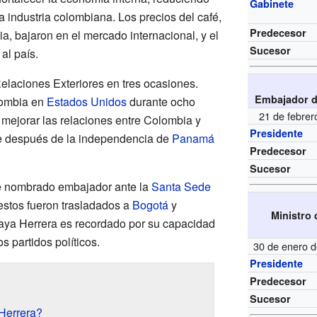
Gabinete
 industria colombiana. Los precios del café,
Predecesor
a, bajaron en el mercado internacional, y el
Sucesor
al país.
elaciones Exteriores en tres ocasiones.
Embajador d
lombia en
Estados Unidos
durante ocho
21 de febrer
 mejorar las relaciones entre Colombia y
Presidente
e después de la independencia de
Panamá
Predecesor
Sucesor
e nombrado embajador ante la
Santa Sede
restos fueron trasladados a
Bogotá
y
Ministro 
aya Herrera es recordado por su capacidad
s partidos políticos.
30 de enero 
Presidente
Predecesor
Sucesor
Herrera?