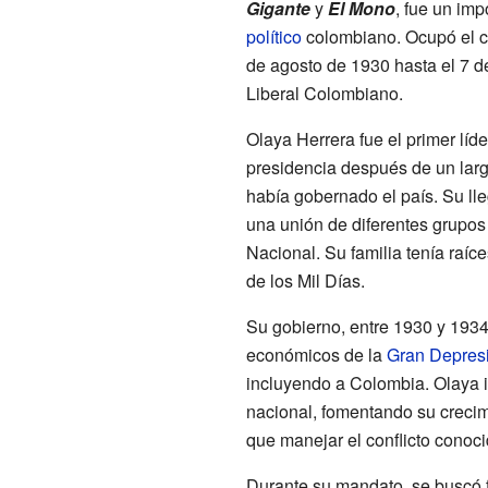
Gigante
y
El Mono
, fue un imp
político
colombiano. Ocupó el 
de agosto de 1930 hasta el 7 d
Liberal Colombiano.
Olaya Herrera fue el primer líder
presidencia después de un larg
había gobernado el país. Su lle
una unión de diferentes grupos
Nacional. Su familia tenía raíce
de los Mil Días.
Su gobierno, entre 1930 y 1934,
económicos de la
Gran Depres
incluyendo a Colombia. Olaya i
nacional, fomentando su crecim
que manejar el conflicto cono
Durante su mandato, se buscó f