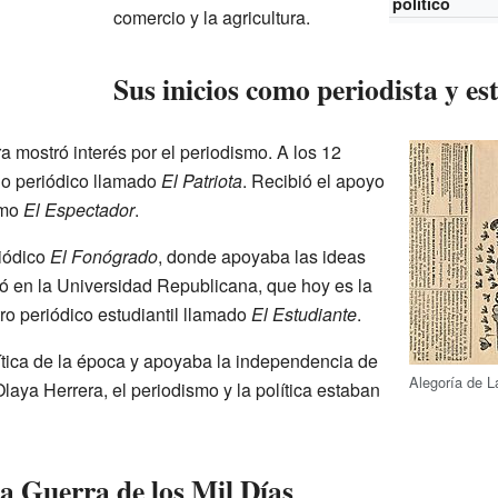
político
comercio y la agricultura.
Sus inicios como periodista y es
 mostró interés por el periodismo. A los 12
ño periódico llamado
El Patriota
. Recibió el apoyo
omo
El Espectador
.
riódico
El Fonógrado
, donde apoyaba las ideas
ió en la Universidad Republicana, que hoy es la
tro periódico estudiantil llamado
El Estudiante
.
olítica de la época y apoyaba la independencia de
Alegoría de L
laya Herrera, el periodismo y la política estaban
la Guerra de los Mil Días