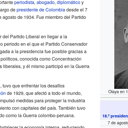
ortante
periodista
,
abogado
,
diplomático
y
cargo de
presidente de Colombia
desde el 7
e agosto de 1934. Fue miembro del Partido
 del Partido Liberal en llegar a la
o periodo en el que el Partido Conservador
gada a la presidencia fue posible gracias a
 políticos, conocida como Concentración
s liberales, y él mismo participó en la Guerra
 tuvo que enfrentar los desafíos
Olaya en 1
ión
de 1929, que afectó a todo el mundo,
mpulsó medidas para proteger la industria
iento con capitales del país. También tuvo
cido como la Guerra colombo-peruana.
18.º preside
7 de agost
ortalecer la economía interna, reduciendo