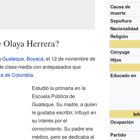
Causa de
muerte
Sepultura
Nacionalidad
Religión
e Olaya Herrera?
Cónyuge
n
Guateque
,
Boyacá
, el 12 de noviembre de
Hijos
 de clase media con antepasados que
ia de Colombia
.
Educado en
Estudió la primaria en la
Escuela Pública de
Guateque. Su madre, a quien
le gustaba escribir, influyó en
In
su interés por el
Ocupación
conocimiento. Su padre era
Partido
médico, pero se dedicaba al