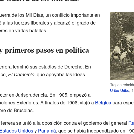
erra de los Mil Días, un conflicto importante en
 a las fuerzas liberales y alcanzó el grado de
eres en varias batallas.
 primeros pasos en política
rrera terminó sus estudios de Derecho. En
ico,
El Comercio
, que apoyaba las ideas
Tropas rebeld
Uribe Uribe
, 
octor en Jurisprudencia. En 1905, empezó a
aciones Exteriores. A finales de 1906, viajó a
Bélgica
para espec
bre de Bruselas.
errera se unió a la oposición contra el gobierno del general
Ra
Estados Unidos
y
Panamá
, que se había independizado en 190