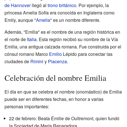
de Hannover
llegó al
trono británico
. Por ejemplo, la
princesa Amelia Sofía era conocida en Inglaterra como
Emily, aunque "
Amelia
" es un nombre diferente.
Además, "Emilia" es el nombre de una región histórica en
el norte de
Italia
. Esta región recibió su nombre de la Vía
Emilia, una antigua calzada romana. Fue construida por el
cónsul romano Marco
Emilio
Lépido para conectar las
ciudades de
Rimini
y
Piacenza
.
Celebración del nombre Emilia
El día en que se celebra el nombre (onomástico) de Emilia
puede ser en diferentes fechas, en honor a varias
personas importantes:
22 de febrero: Beata Émilie de Oultremont, quien fundó
la Sociedad de María Reparadora.