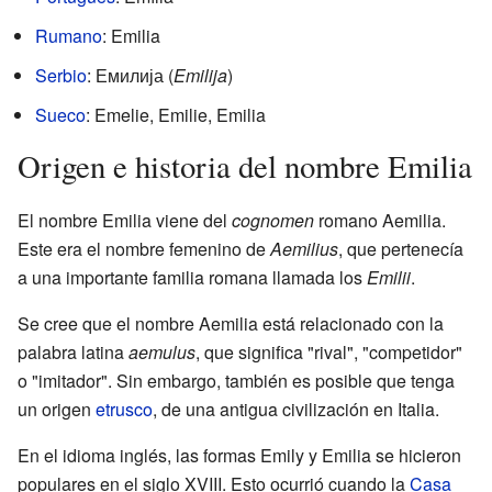
Rumano
: Emilia
Serbio
: Емилија (
Emilija
)
Sueco
: Emelie, Emilie, Emilia
Origen e historia del nombre Emilia
El nombre Emilia viene del
cognomen
romano Aemilia.
Este era el nombre femenino de
Aemilius
, que pertenecía
a una importante familia romana llamada los
Emilii
.
Se cree que el nombre Aemilia está relacionado con la
palabra latina
aemulus
, que significa "rival", "competidor"
o "imitador". Sin embargo, también es posible que tenga
un origen
etrusco
, de una antigua civilización en Italia.
En el idioma inglés, las formas Emily y Emilia se hicieron
populares en el siglo XVIII. Esto ocurrió cuando la
Casa