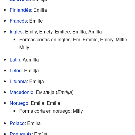
Finlandés
: Emilia
Francés
: Émilie
Inglés
: Emily, Emely, Emilee, Emilia, Amilia
Formas cortas en inglés: Em, Emmie, Emmy, Millie,
Milly
Latín
: Aemilia
Letón
: Emīlija
Lituania
: Emilija
Macedonio
: Емилија (
Emilija
)
Noruego
: Emilia, Emilie
Forma corta en noruego: Milly
Polaco
: Emilia
Portugués
: Emília