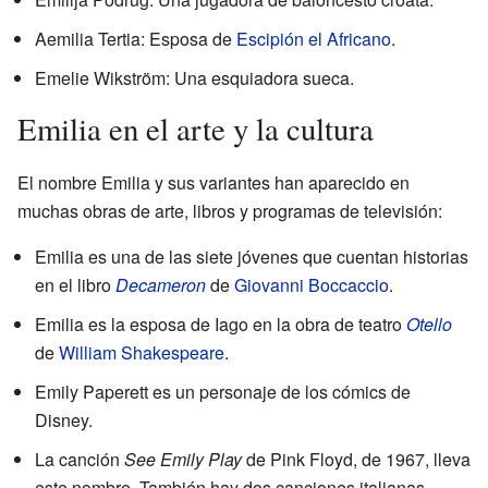
Aemilia Tertia: Esposa de
Escipión el Africano
.
Emelie Wikström: Una esquiadora sueca.
Emilia en el arte y la cultura
El nombre Emilia y sus variantes han aparecido en
muchas obras de arte, libros y programas de televisión:
Emilia es una de las siete jóvenes que cuentan historias
en el libro
Decameron
de
Giovanni Boccaccio
.
Emilia es la esposa de Iago en la obra de teatro
Otello
de
William Shakespeare
.
Emily Paperett es un personaje de los cómics de
Disney.
La canción
See Emily Play
de Pink Floyd, de 1967, lleva
este nombre. También hay dos canciones italianas