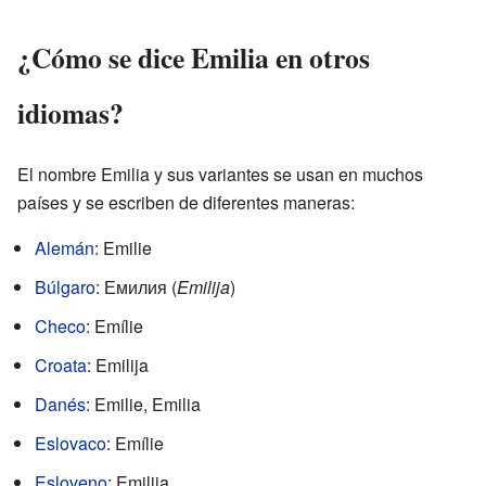
¿Cómo se dice Emilia en otros
idiomas?
El nombre Emilia y sus variantes se usan en muchos
países y se escriben de diferentes maneras:
Alemán
: Emilie
Búlgaro
: Емилия (
Emilija
)
Checo
: Emílie
Croata
: Emilija
Danés
: Emilie, Emilia
Eslovaco
: Emílie
Esloveno
: Emilija