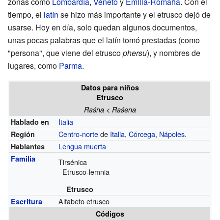
zonas como
Lombardía
,
Véneto
y
Emilia-Romaña
. Con el
tiempo, el
latín
se hizo más importante y el etrusco dejó de
usarse. Hoy en día, solo quedan algunos documentos,
unas pocas palabras que el latín tomó prestadas (como
"persona", que viene del etrusco
phersu
), y nombres de
lugares, como
Parma
.
Datos para niños
Etrusco
Raśna < Raśena
Italia
Hablado en
Centro-norte
de
Italia
,
Córcega
,
Nápoles
.
Región
Lengua muerta
Hablantes
Familia
Tirsénica
Etrusco-lemnia
Etrusco
Alfabeto etrusco
Escritura
Códigos