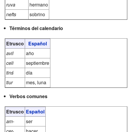
ruva
hermano
nefts
sobrino
Términos del calendario
Etrusco
Español
avil
año
celi
septiembre
tinś
día
tiur
mes, luna
Verbos comunes
Etrusco
Español
am-
ser
cer-
hacer