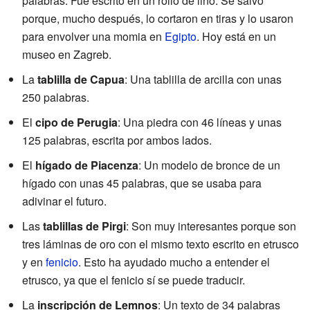
palabras. Fue escrito en un rollo de lino. Se salvó
porque, mucho después, lo cortaron en tiras y lo usaron
para envolver una momia en
Egipto
. Hoy está en un
museo en Zagreb.
La
tablilla de Capua
: Una tablilla de arcilla con unas
250 palabras.
El
cipo de Perugia
: Una piedra con 46 líneas y unas
125 palabras, escrita por ambos lados.
El
hígado de Piacenza
: Un modelo de bronce de un
hígado con unas 45 palabras, que se usaba para
adivinar el futuro.
Las
tablillas de Pirgi
: Son muy interesantes porque son
tres láminas de oro con el mismo texto escrito en etrusco
y en
fenicio
. Esto ha ayudado mucho a entender el
etrusco, ya que el fenicio sí se puede traducir.
La
inscripción de Lemnos
: Un texto de 34 palabras