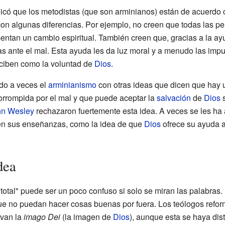
có que los metodistas (que son arminianos) están de acuerdo co
con algunas diferencias. Por ejemplo, no creen que todas las p
ntan un cambio espiritual. También creen que, gracias a la a
 ante el mal. Esta ayuda les da luz moral y a menudo las impu
rciben como la voluntad de
Dios
.
do a veces el
arminianismo
con otras ideas que dicen que hay 
rrompida por el mal y que puede aceptar la
salvación
de
Dios
s
hn Wesley
rechazaron fuertemente esta idea. A veces se les ha
s en sus enseñanzas, como la idea de que
Dios
ofrece su ayuda 
dea
total" puede ser un poco confuso si solo se miran las palabras.
e no puedan hacer cosas buenas por fuera. Los teólogos refo
rvan la
imago Dei
(la imagen de
Dios
), aunque esta se haya dis