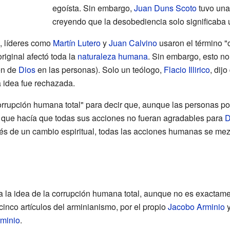
egoísta. Sin embargo,
Juan Duns Scoto
tuvo una 
creyendo que la desobediencia solo significaba u
, líderes como
Martín Lutero
y
Juan Calvino
usaron el término "
riginal afectó toda la
naturaleza humana
. Sin embargo, esto n
en de
Dios
en las personas). Solo un teólogo,
Flacio Illirico
, dij
a idea fue rechazada.
orrupción humana total" para decir que, aunque las personas pod
n que hacía que todas sus acciones no fueran agradables para
D
s de un cambio espiritual, todas las acciones humanas se mez
 la idea de la corrupción humana total, aunque no es exactamen
inco artículos del arminianismo, por el propio
Jacobo Arminio
y
minio
.