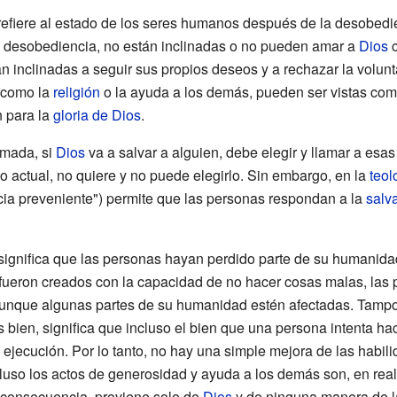
refiere al estado de los seres humanos después de la desobedien
a desobediencia, no están inclinadas o no pueden amar a
Dios
c
án inclinadas a seguir sus propios deseos y a rechazar la volun
 como la
religión
o la ayuda a los demás, pueden ser vistas como
n para la
gloria de Dios
.
rmada, si
Dios
va a salvar a alguien, debe elegir y llamar a esa
o actual, no quiere y no puede elegirlo. Sin embargo, en la
teol
ia preveniente") permite que las personas respondan a la
salv
significa que las personas hayan perdido parte de su humanid
fueron creados con la capacidad de no hacer cosas malas, las
aunque algunas partes de su humanidad estén afectadas. Tampo
bien, significa que incluso el bien que una persona intenta hac
u ejecución. Por lo tanto, no hay una simple mejora de las habi
ncluso los actos de generosidad y ayuda a los demás son, en real
 consecuencia, proviene solo de
Dios
y de ninguna manera de 