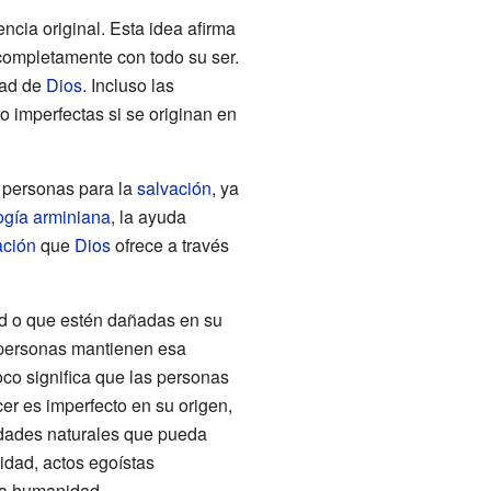
cia original. Esta idea afirma
ompletamente con todo su ser.
tad de
Dios
. Incluso las
 imperfectas si se originan en
s personas para la
salvación
, ya
ogía arminiana
, la ayuda
ación
que
Dios
ofrece a través
ad o que estén dañadas en su
 personas mantienen esa
co significa que las personas
er es imperfecto en su origen,
lidades naturales que pueda
idad, actos egoístas
la humanidad.