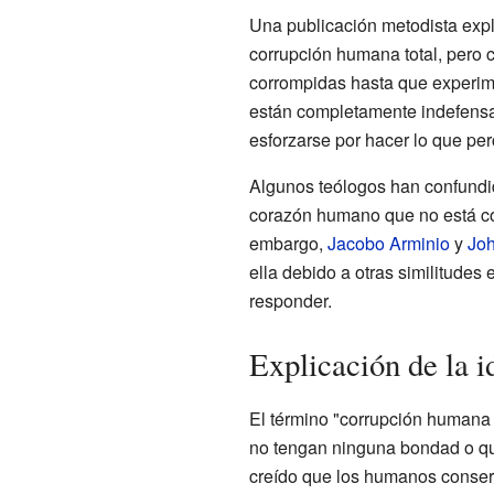
Una publicación metodista expli
corrupción humana total, pero 
corrompidas hasta que experime
están completamente indefensas
esforzarse por hacer lo que pe
Algunos teólogos han confundi
corazón humano que no está co
embargo,
Jacobo Arminio
y
Jo
ella debido a otras similitude
responder.
Explicación de la i
El término "corrupción humana 
no tengan ninguna bondad o qu
creído que los humanos conse