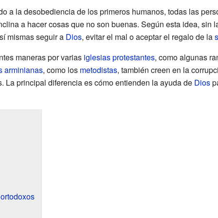
do a la desobediencia de los primeros humanos, todas las per
inclina a hacer cosas que no son buenas. Según esta idea, sin 
 sí mismas seguir a
Dios
, evitar el mal o aceptar el regalo de la
entes maneras por varias
iglesias protestantes
, como algunas r
as arminianas
, como los
metodistas
, también creen en la corrupc
s. La principal diferencia es cómo entienden la ayuda de
Dios
pa
 ortodoxos