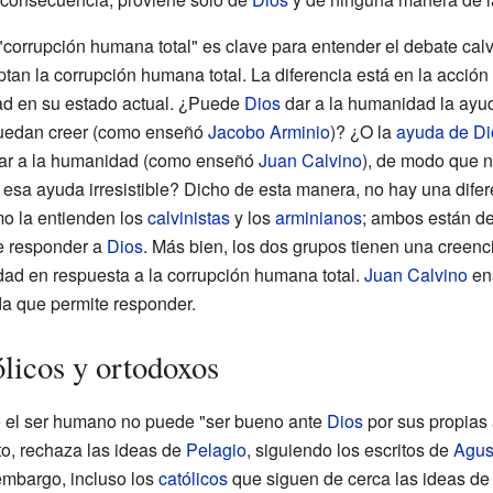
corrupción humana total" es clave para entender el debate cal
an la corrupción humana total. La diferencia está en la acció
ad en su estado actual. ¿Puede
Dios
dar a la humanidad la ayud
puedan creer (como enseñó
Jacobo Arminio
)? ¿O la
ayuda de Di
nzar a la humanidad (como enseñó
Juan Calvino
), de modo que n
 esa ayuda irresistible? Dicho de esta manera, no hay una dife
mo la entienden los
calvinistas
y los
arminianos
; ambos están d
de responder a
Dios
. Más bien, los dos grupos tienen una creen
ad en respuesta a la corrupción humana total.
Juan Calvino
ens
a que permite responder.
ólicos y ortodoxos
 el ser humano no puede "ser bueno ante
Dios
por sus propias 
to, rechaza las ideas de
Pelagio
, siguiendo los escritos de
Agus
embargo, incluso los
católicos
que siguen de cerca las ideas d