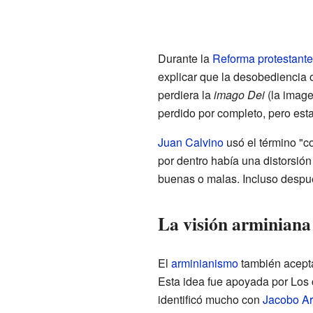
Durante la
Reforma protestante
explicar que la desobediencia o
perdiera la
imago Dei
(la imag
perdido por completo, pero est
Juan Calvino
usó el término "c
por dentro había una distorsió
buenas o malas. Incluso despué
La visión arminiana
El
arminianismo
también acepta
Esta idea fue apoyada por Los c
identificó mucho con
Jacobo Ar