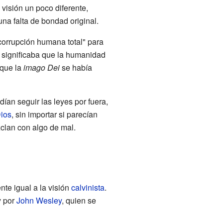
visión un poco diferente,
na falta de bondad original.
corrupción humana total" para
o significaba que la humanidad
o que la
imago Dei
se había
ían seguir las leyes por fuera,
ios
, sin importar si parecían
clan con algo de mal.
te igual a la visión
calvinista
.
 por
John Wesley
, quien se