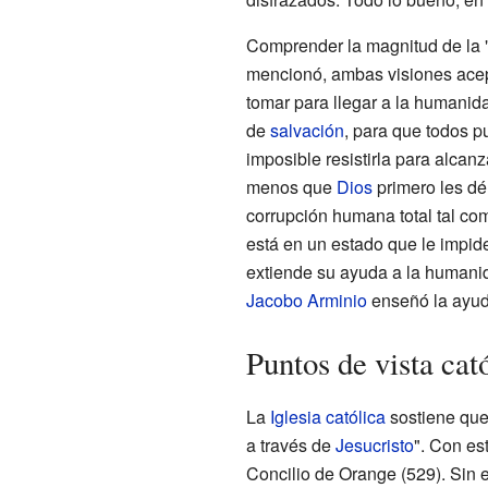
Comprender la magnitud de la "
mencionó, ambas visiones acept
tomar para llegar a la humanid
de
salvación
, para que todos 
imposible resistirla para alca
menos que
Dios
primero les dé
corrupción humana total tal co
está en un estado que le impi
extiende su ayuda a la humanid
Jacobo Arminio
enseñó la ayud
Puntos de vista cat
La
Iglesia católica
sostiene que
a través de
Jesucristo
". Con es
Concilio de Orange (529). Sin 