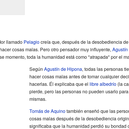
dor llamado
Pelagio
creía que, después de la desobediencia de
hacer cosas malas. Pero otro pensador muy influyente,
Agustín
se momento, toda la humanidad está como "atrapada" por el ma
Según
Agustín de Hipona
, todas las personas ti
hacer cosas malas antes de tomar cualquier deci
hacerlas. Él explicaba que el
libre albedrío
(la ca
pierde, pero las personas no pueden usarlo para
mismas.
Tomás de Aquino
también enseñó que las person
cosas malas después de la desobediencia origina
significaba que la humanidad perdió su bondad o