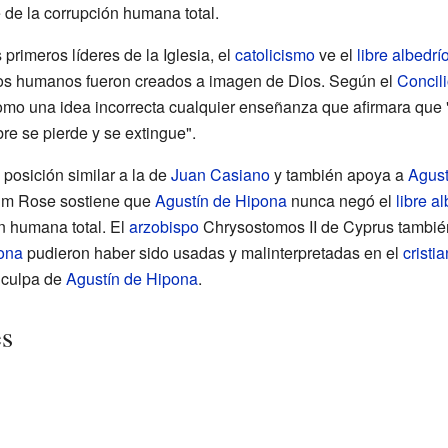
 de la corrupción humana total.
 primeros líderes de la Iglesia, el
catolicismo
ve el
libre albedrí
los humanos fueron creados a imagen de Dios. Según el
Concili
omo una idea incorrecta cualquier enseñanza que afirmara que
e se pierde y se extingue".
posición similar a la de
Juan Casiano
y también apoya a
Agust
him Rose sostiene que
Agustín de Hipona
nunca negó el
libre a
n humana total. El
arzobispo
Chrysostomos II de Cyprus también
ona
pudieron haber sido usadas y malinterpretadas en el
cristi
 culpa de
Agustín de Hipona
.
es