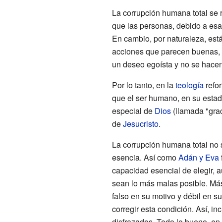
La corrupción humana total se 
que las personas, debido a es
En cambio, por naturaleza, est
acciones que parecen buenas,
un deseo egoísta y no se hace
Por lo tanto, en la
teología
refo
que el ser humano, en su estad
especial de
Dios
(llamada "grac
de
Jesucristo
.
La corrupción humana total no 
esencia. Así como
Adán y Eva
capacidad esencial de elegir, 
sean lo más malas posible. Más 
falso en su motivo y débil en s
corregir esta condición. Así, i
disfrazados. Todo lo bueno, en