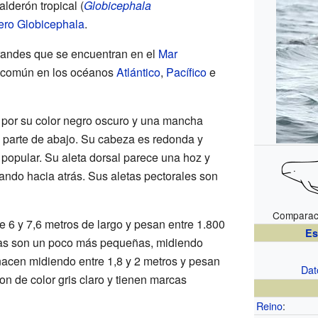
alderón tropical (
Globicephala
ero
Globicephala
.
grandes que se encuentran en el
Mar
 común en los océanos
Atlántico
,
Pacífico
e
 por su color negro oscuro y una mancha
 parte de abajo. Su cabeza es redonda y
 popular. Su aleta dorsal parece una hoz y
ando hacia atrás. Sus aletas pectorales son
Comparac
 6 y 7,6 metros de largo y pesan entre 1.800
Es
ras son un poco más pequeñas, midiendo
 nacen midiendo entre 1,8 y 2 metros y pesan
Dat
on de color gris claro y tienen marcas
Reino
: