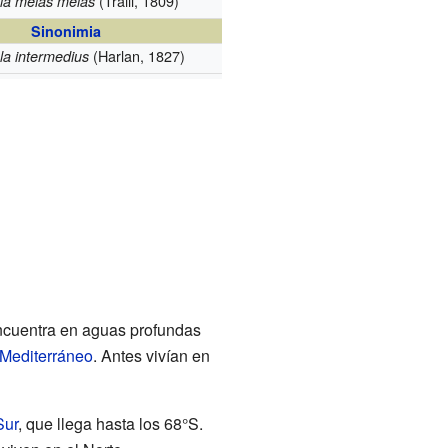
(Traill, 1809)
la melas melas
Sinonimia
(Harlan, 1827)
la intermedius
ncuentra en aguas profundas
Mediterráneo
. Antes vivían en
Sur
, que llega hasta los 68°S.