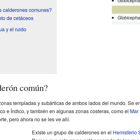
Globicepha
os calderones comunes?
nto de cetáceos
Globicepha
a y el ruido
lderón común?
 zonas templadas y subárticas de ambos lados del mundo. Se e
ico e Índico, y también en algunas zonas costeras, como el
Mar 
te, pero ahora no se les ve allí.
Existe un grupo de calderones en el
Hemisferio 