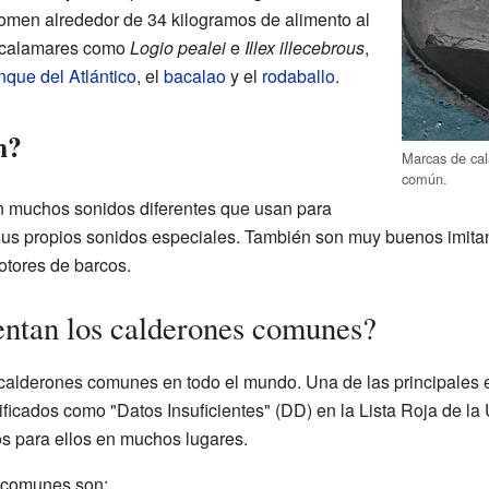
omen alrededor de 34 kilogramos de alimento al
n calamares como
Logio pealei
e
Illex illecebrous
,
nque del Atlántico
, el
bacalao
y el
rodaballo
.
n?
Marcas de cal
común.
 muchos sonidos diferentes que usan para
us propios sonidos especiales. También son muy buenos imitan
otores de barcos.
entan los calderones comunes?
alderones comunes en todo el mundo. Una de las principales es
sificados como "Datos Insuficientes" (DD) en la Lista Roja de la
os para ellos en muchos lugares.
 comunes son: