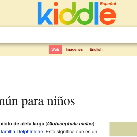
Web
Imágenes
English
mún para niños
piloto de aleta larga
(
Globicephala melas
)
a
familia
Delphinidae
. Esto significa que es un