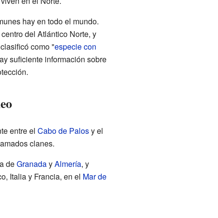
viven en el Norte.
munes hay en todo el mundo.
centro del Atlántico Norte, y
 clasificó como "
especie con
hay suficiente información sobre
otección.
neo
te entre el
Cabo de Palos
y el
llamados clanes.
ca de
Granada
y
Almería
, y
, Italia y Francia, en el
Mar de