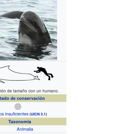
ión de tamaño con un humano.
tado de conservación
os insuficientes
(
UICN 3.1
)
Taxonomía
Animalia