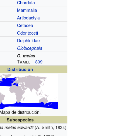
Chordata
Mammalia
Artiodactyla
Cetacea
Odontoceti
Delphinidae
Globicephala
G. melas
Traill,
1809
Distribución
Mapa de distribución.
Subespecies
(A. Smith, 1834)
la melas edwardii