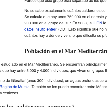
Parece que este grupo está separado de los que 
No se sabe exactamente cuántos calderones co
Se calcula que hay unos 750.000 en el noreste y 
200.000 en el grupo del sur. En 2008, la
UICN
lo
datos insuficientes
" (DD). Esto significa que no 
cuántos hay o dónde viven, lo que dificulta su pr
Población en el Mar Mediterrá
estudiado en el Mar Mediterráneo. Se encuentran principalmen
a que hay entre 3.000 y 4.000 individuos, que viven en grupos 
ho de Gibraltar (unos 300 individuos), en aguas profundas cer
Región de Murcia
. También se les puede encontrar entre Mónaco
ra cetáceos.
n los calderones comunes?