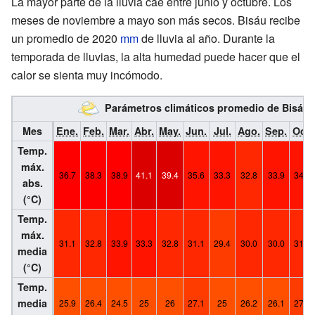
La mayor parte de la lluvia cae entre junio y octubre. Los
meses de noviembre a mayo son más secos. Bisáu recibe
un promedio de 2020
mm
de lluvia al año. Durante la
temporada de lluvias, la alta humedad puede hacer que el
calor se sienta muy incómodo.
Parámetros climáticos promedio de Bisáu
Mes
Ene.
Feb.
Mar.
Abr.
May.
Jun.
Jul.
Ago.
Sep.
Oct.
Temp.
máx.
36.7
38.3
38.9
41.1
39.4
35.6
33.3
32.8
33.9
34.4
abs.
(°C)
Temp.
máx.
31.1
32.8
33.9
33.3
32.8
31.1
29.4
30.0
30.0
31.1
media
(°C)
Temp.
media
25.9
26.4
24.5
25
26
27.1
25
26.2
26.1
27.1