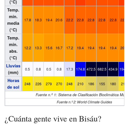
(°C)
Temp.
mín.
17.8
18.3
19.4
20.6
22.2
22.8
22.8
22.8
22.8
22.8
media
(°C)
Temp.
mín.
12.2
13.3
15.6
16.7
17.2
19.4
19.4
19.4
19.4
20.0
abs.
(°C)
Lluvias
0.5
0.8
0.5
0.8
17.3
174.8
472.5
682.5
434.9
194.8
(mm)
Horas
248
226
279
270
248
210
186
155
180
217
de sol
Fuente n.º 1: Sistema de Clasificación Bioclimática Mund
Fuente n.º 2: World Climate Guides
¿Cuánta gente vive en Bisáu?