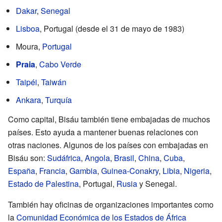
Dakar
,
Senegal
Lisboa
, Portugal (desde el 31 de mayo de 1983)
Moura,
Portugal
Praia
,
Cabo Verde
Taipéi
,
Taiwán
Ankara
,
Turquía
Como capital, Bisáu también tiene embajadas de muchos
países. Esto ayuda a mantener buenas relaciones con
otras naciones. Algunos de los países con embajadas en
Bisáu son:
Sudáfrica
,
Angola
,
Brasil
,
China
,
Cuba
,
España
,
Francia
,
Gambia
,
Guinea-Conakry
,
Libia
,
Nigeria
,
Estado de Palestina
, Portugal,
Rusia
y Senegal.
También hay oficinas de organizaciones importantes como
la
Comunidad Económica de los Estados de África