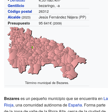
bezaringo, -a
Gentilicio
26312
Código postal
Jesús Fernández Nájera (PP)
Alcalde
(2023)
95 641€
Presupuesto
(2009)
Término municipal de Bezares.
Bezares
es un pequeño municipio que se encuentra en
La
Rioja
, una comunidad autónoma de
España
. Forma parte
de la zona de valle de la Rioja Alta, cerca de la ciudad de