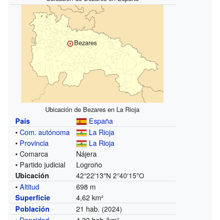
Bezares
Ubicación de Bezares en La Rioja
España
País
•
Com. autónoma
La Rioja
•
Provincia
La Rioja
• Comarca
Nájera
• Partido judicial
Logroño
Ubicación
42°22′13″N
2°40′15″O
•
Altitud
698 m
4,62 km²
Superficie
21 hab.
Población
(2024)
•
Densidad
4,33 hab./km²