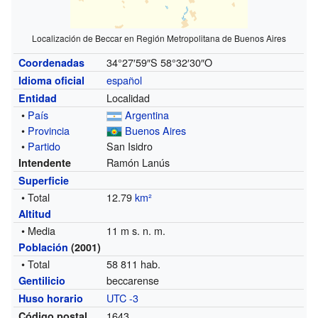
Localización de Beccar en Región Metropolitana de Buenos Aires
34°27′59″S
58°32′30″O
Coordenadas
español
Idioma oficial
Localidad
Entidad
•
País
Argentina
•
Provincia
Buenos Aires
•
Partido
San Isidro
Ramón Lanús
Intendente
Superficie
• Total
12.79
km²
Altitud
• Media
11 m s. n. m.
Población
(2001)
• Total
58 811 hab.
beccarense
Gentilicio
UTC -3
Huso horario
1643
Código postal