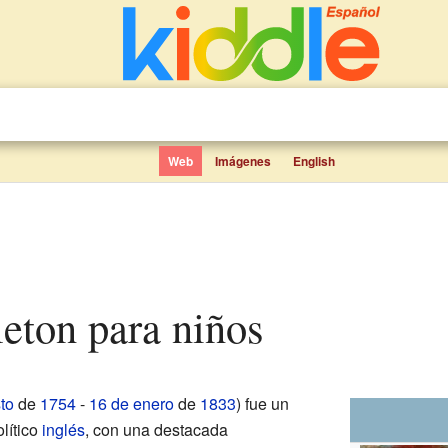
Web
Imágenes
English
rleton para niños
to
de
1754
-
16 de enero
de
1833
) fue un
lítico
inglés
, con una destacada