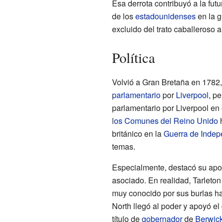
Esa derrota contribuyó a la futu
de los
estadounidenses
en la g
excluido del trato caballeroso 
Política
Volvió a Gran Bretaña en 1782,
parlamentario
por
Liverpool
, p
parlamentario por Liverpool en
los Comunes del Reino Unido
británico en la
Guerra de Indep
temas.
Especialmente, destacó su apoy
asociado. En realidad, Tarleto
muy conocido por sus burlas h
North llegó al poder y apoyó 
título de
gobernador
de
Berwic