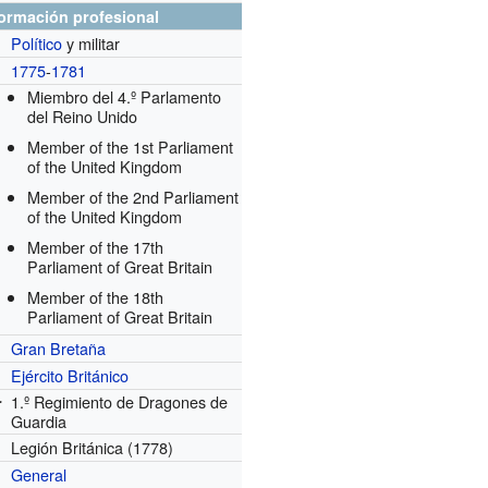
formación profesional
Político
y militar
1775
-
1781
Miembro del 4.º Parlamento
del Reino Unido
Member of the 1st Parliament
of the United Kingdom
Member of the 2nd Parliament
of the United Kingdom
Member of the 17th
Parliament of Great Britain
Member of the 18th
Parliament of Great Britain
Gran Bretaña
Ejército Británico
1.º Regimiento de Dragones de
r
Guardia
Legión Británica (1778)
General