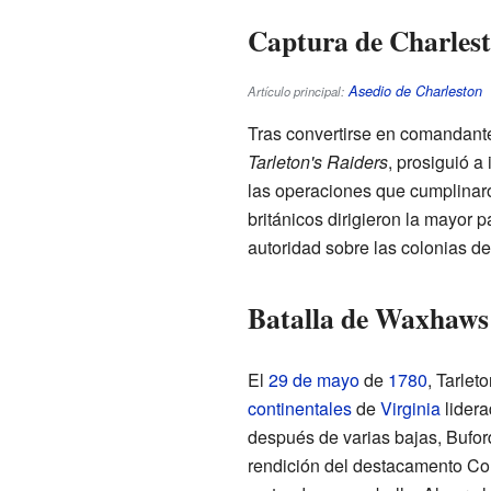
Captura de Charles
Asedio de Charleston
Artículo principal:
Tras convertirse en comandante 
Tarleton's Raiders
, prosiguió a
las operaciones que cumplinar
británicos dirigieron la mayor 
autoridad sobre las colonias d
Batalla de Waxhaws
El
29 de mayo
de
1780
, Tarle
continentales
de
Virginia
lidera
después de varias bajas, Bufor
rendición del destacamento Cont