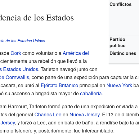
Conflictos
encia de los Estados
Partido
ia de los Estados Unidos
político
desde
Cork
como voluntario a
América del
Distinciones
ecientemente una rebelión que llevó a la
s Estados Unidos
. Tarleton navegó junto con
de Cornwallis
, como parte de una expedición para capturar la 
casara, se unió al
Ejército Británico
principal en
Nueva York
ba
nó su ascenso a brigadista mayor de
caballería
.
am Harcourt, Tarleton formó parte de una expedición enviada a
tos del general
Charles Lee
en
Nueva Jersey
. El 13 de diciem
Jersey
, y forzó a Lee, aún en bata de baño, a rendirse bajo la 
omo prisionero y, posteriormente, fue intercambiado.