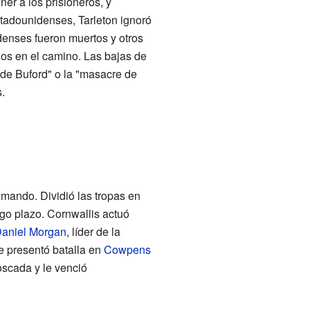
er a los prisioneros, y
stadounidenses, Tarleton ignoró
denses fueron muertos y otros
os en el camino. Las bajas de
de Buford" o la "masacre de
.
mando. Dividió las tropas en
rgo plazo. Cornwallis actuó
aniel Morgan
, líder de la
e presentó batalla en
Cowpens
oscada y le venció