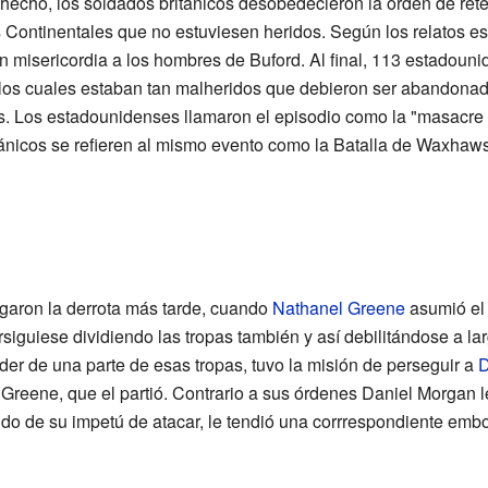
 hecho, los soldados británicos desobedecieron la orden de reten
s Continentales que no estuviesen heridos. Según los relatos e
n misericordia a los hombres de Buford. Al final, 113 estadouni
los cuales estaban tan malheridos que debieron ser abandonad
s. Los estadounidenses llamaron el episodio como la "masacre 
ánicos se refieren al mismo evento como la Batalla de Waxhaws
ngaron la derrota más tarde, cuando
Nathanel Greene
asumió el 
siguiese dividiendo las tropas también y así debilitándose a la
íder de una parte de esas tropas, tuvo la misión de perseguir a
D
 Greene, que el partió. Contrario a sus órdenes Daniel Morgan l
do de su impetú de atacar, le tendió una corrrespondiente emb