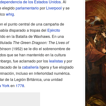
ndependencia de los Estados Unidos
. Al
fue elegido
parlamentario
por
Liverpool
y se
tico
whig
.
 en el punto central de una campaña de
abía disparado a tropas del
Ejército
ido en la Batalla de Waxhaws. En una
titulada
The Green Dragoon: The Lives of
binson
(1952) se le dio el sobrenombre de
dos que se han mantenido en la cultura
embargo, fue aclamado por los
lealistas
y por
stacado de la
caballería
ligera y fue elogiado
minación, incluso en inferioridad numérica.
ar de la Legión Británica, una unidad
 York
en
1778
.