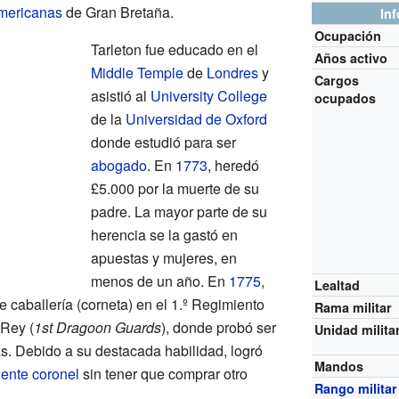
mericanas
de Gran Bretaña.
In
Ocupación
Tarleton fue educado en el
Años activo
Middle Temple
de
Londres
y
Cargos
asistió al
University College
ocupados
de la
Universidad de Oxford
donde estudió para ser
abogado
. En
1773
, heredó
£5.000 por la muerte de su
padre. La mayor parte de su
herencia se la gastó en
apuestas y mujeres, en
menos de un año. En
1775
,
Lealtad
 caballería (corneta) en el 1.º Regimiento
Rama militar
 Rey (
1st Dragoon Guards
), donde probó ser
Unidad milita
pas. Debido a su destacada habilidad, logró
Mandos
iente coronel
sin tener que comprar otro
Rango militar