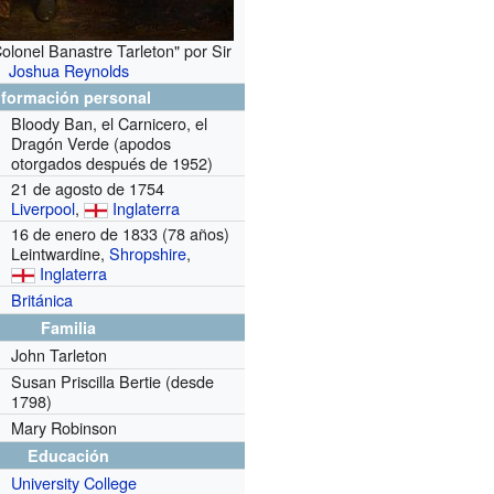
olonel Banastre Tarleton" por Sir
Joshua Reynolds
nformación personal
Bloody Ban, el Carnicero, el
Dragón Verde (apodos
otorgados después de 1952)
21 de agosto de 1754
Liverpool
,
Inglaterra
16 de enero de 1833 (78 años)
Leintwardine,
Shropshire
,
Inglaterra
Británica
Familia
John Tarleton
Susan Priscilla Bertie
(desde
1798)
Mary Robinson
Educación
University College