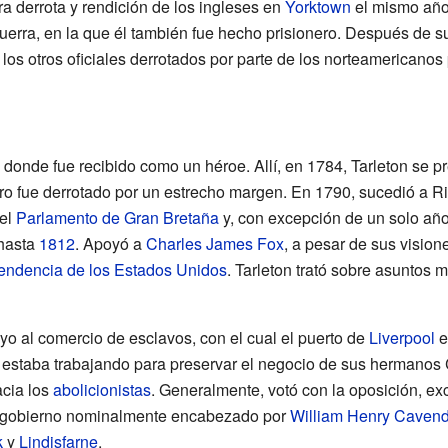
ra derrota y rendición de los ingleses en
Yorktown
el mismo año 
uerra, en la que él también fue hecho prisionero. Después de su
a los otros oficiales derrotados por parte de los norteamericano
 donde fue recibido como un héroe. Allí, en 1784, Tarleton se p
ero fue derrotado por un estrecho margen. En 1790, sucedió a 
 el
Parlamento de Gran Bretaña
y, con excepción de un solo añ
hasta
1812
. Apoyó a
Charles James Fox
, a pesar de sus vision
endencia de los Estados Unidos
. Tarleton trató sobre asuntos m
o al comercio de esclavos, con el cual el puerto de
Liverpool
e
n estaba trabajando para preservar el negocio de sus hermanos
acia los
abolicionistas
. Generalmente, votó con la oposición, ex
el gobierno nominalmente encabezado por
William Henry Cavend
k
y
Lindisfarne
.