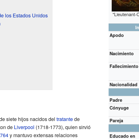
"Lieutenant-C
de los Estados Unidos
n
I
Apodo
Nacimiento
Fallecimiento
Nacionalidad
Padre
Cónyuge
 de siete hijos nacidos del
tratante
de
Pareja
ton de
Liverpool
(1718-1773), quien sirvió
764
y mantuvo extensas relaciones
Educado en