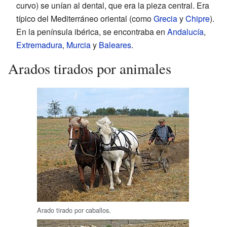
curvo) se unían al dental, que era la pieza central. Era
típico del Mediterráneo oriental (como
Grecia
y
Chipre
).
En la península ibérica, se encontraba en
Andalucía
,
Extremadura
,
Murcia
y
Baleares
.
Arados tirados por animales
Arado tirado por caballos.