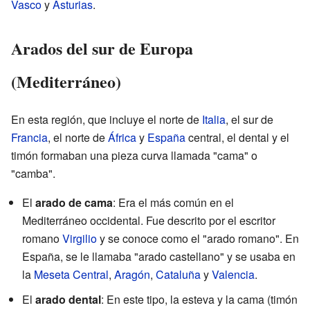
Vasco
y
Asturias
.
Arados del sur de Europa
(Mediterráneo)
En esta región, que incluye el norte de
Italia
, el sur de
Francia
, el norte de
África
y
España
central, el dental y el
timón formaban una pieza curva llamada "cama" o
"camba".
El
arado de cama
: Era el más común en el
Mediterráneo occidental. Fue descrito por el escritor
romano
Virgilio
y se conoce como el "arado romano". En
España, se le llamaba "arado castellano" y se usaba en
la
Meseta Central
,
Aragón
,
Cataluña
y
Valencia
.
El
arado dental
: En este tipo, la esteva y la cama (timón