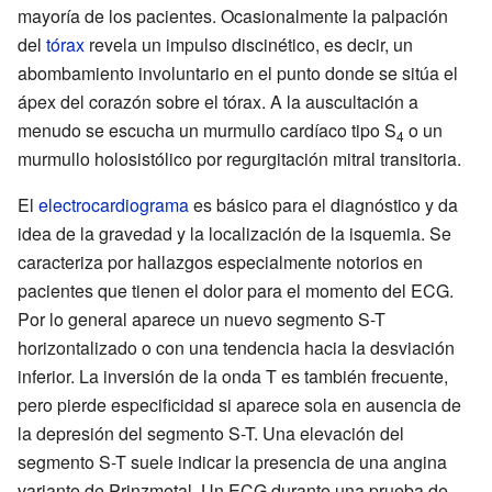
mayoría de los pacientes. Ocasionalmente la palpación
del
tórax
revela un impulso discinético, es decir, un
abombamiento involuntario en el punto donde se sitúa el
ápex del corazón sobre el tórax. A la auscultación a
menudo se escucha un murmullo cardíaco tipo S
o un
4
murmullo holosistólico por regurgitación mitral transitoria.
El
electrocardiograma
es básico para el diagnóstico y da
idea de la gravedad y la localización de la isquemia. Se
caracteriza por hallazgos especialmente notorios en
pacientes que tienen el dolor para el momento del ECG.
Por lo general aparece un nuevo segmento S-T
horizontalizado o con una tendencia hacia la desviación
inferior. La inversión de la onda T es también frecuente,
pero pierde especificidad si aparece sola en ausencia de
la depresión del segmento S-T. Una elevación del
segmento S-T suele indicar la presencia de una angina
variante de Prinzmetal. Un ECG durante una prueba de