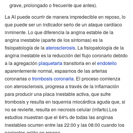
grave, prolongado o frecuente que antes).
La AI puede ocurrir de manera impredecible en reposo, lo
que puede ser un indicador serio de un ataque cardíaco
inminente. Lo que diferencia la angina estable de la
angina inestable (aparte de los síntomas) es la
fisiopatología de la
aterosclerosis
. La fisiopatología de la
angina inestable es la reducción del flujo coronario debido
a la agregación
plaquetaria
transitoria en el
endotelio
aparentemente normal, espasmos de las arterias
coronarias o
trombosis coronaria
. El proceso comienza
con aterosclerosis, progresa a través de la inflamación
para producir una placa inestable activa, que sufre
trombosis y resulta en isquemia miocárdica aguda que, si
no se revierte, resulta en necrosis celular (infarto).Los
estudios muestran que el 64% de todas las anginas
inestables ocurren entre las 22:00 y las 08:00 cuando los
pacientes están en reposo.