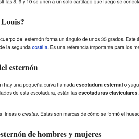
tillas 8, 9 y 10 se unen a un solo cartílago que luego se conect
 Louis?
l cuerpo del esternón forma un ángulo de unos 35 grados. Este
a de la segunda
costilla
. Es una referencia importante para los m
el esternón
nón hay una pequeña curva llamada
escotadura esternal
o yugul
s lados de esta escotadura, están las
escotaduras claviculares
es líneas o
crestas
. Estas son marcas de cómo se formó el hues
 esternón de hombres y mujeres