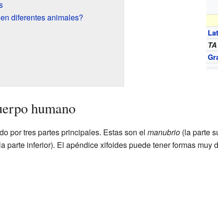
s
en diferentes animales?
La
TA
Gr
cuerpo humano
o por tres partes principales. Estas son el
manubrio
(la parte s
la parte inferior). El apéndice xifoides puede tener formas muy 