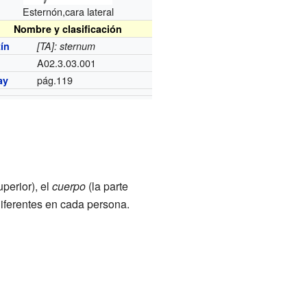
Esternón,cara lateral
Nombre y clasificación
tín
[TA]: sternum
A02.3.03.001
pág.119
ay
uperior), el
cuerpo
(la parte
diferentes en cada persona.