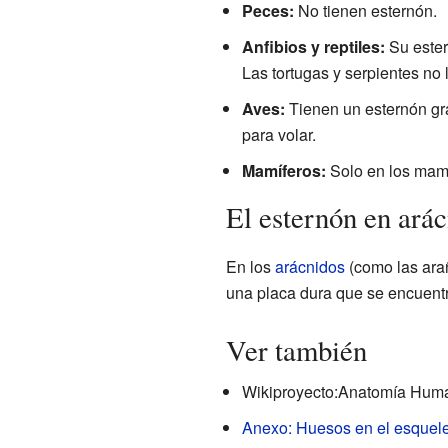
Peces:
No tienen esternón.
Anfibios y reptiles:
Su ester
Las tortugas y serpientes no l
Aves:
Tienen un esternón gra
para volar.
Mamíferos:
Solo en los mamíf
El esternón en ará
En los
arácnidos
(como las arañ
una placa dura que se encuentr
Ver también
Wikiproyecto:Anatomía Hum
Anexo: Huesos en el esquel