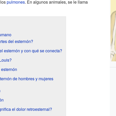
 los
pulmones
. En algunos animales, se le llama
humano
tes del esternón?
l esternón y con qué se conecta?
Louis?
l esternón
esternón de hombres y mujeres
n
ón
nifica el dolor retroesternal?