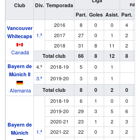
Liga
nac
Club
Div.
Temporada
Part.
Goles
Asist.
Part.
G
2016
8
0
0
4
Vancouver
1.ª
2017
27
0
1
2
Whitecaps
2018
31
8
11
2
Canadá
Total club
66
8
12
8
Bayern de
4.ª
2018-19
5
0
1
Múnich II
3.ª
2019-20
3
0
1
Total club
8
0
2
0
Alemania
2018-19
6
1
0
0
2019-20
29
3
5
6
2020-21
23
1
2
3
Bayern de
1.ª
2021-22
22
0
3
2
Múnich