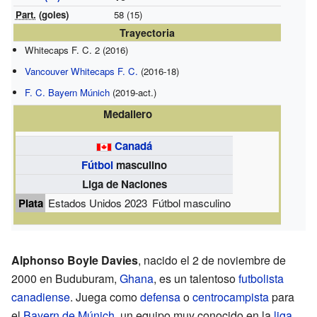
Part.
(goles)
58 (15)
Trayectoria
Whitecaps F. C. 2 (2016)
Vancouver Whitecaps F. C.
(2016-18)
F. C. Bayern Múnich
(2019-act.)
Medallero
Canadá
Fútbol
masculino
Liga de Naciones
Plata
Estados Unidos 2023
Fútbol masculino
Alphonso Boyle Davies
, nacido el 2 de noviembre de
2000 en Buduburam,
Ghana
, es un talentoso
futbolista
canadiense
. Juega como
defensa
o
centrocampista
para
el
Bayern de Múnich
, un equipo muy conocido en la
liga