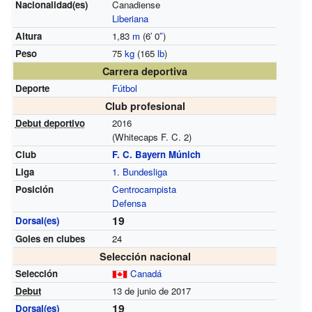
Nacionalidad(es)
Canadiense
Liberiana
Altura
1,83
m
(6
′
0
″
)
Peso
75
kg
(165
lb
)
Carrera deportiva
Deporte
Fútbol
Club profesional
Debut deportivo
2016
(Whitecaps F. C. 2)
Club
F. C. Bayern Múnich
Liga
1. Bundesliga
Posición
Centrocampista
Defensa
19
Dorsal(es)
Goles en clubes
24
Selección nacional
Selección
Canadá
Debut
13 de junio de 2017
19
Dorsal(es)