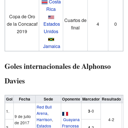
Costa
Rica
Copa de Oro
Cuartos de
de la Concacaf
Estados
4
0
final
2019
Unidos
Jamaica
Goles internacionales de Alphonso
Davies
Gol
Fecha
Sede
Oponente
Marcador
Resultado
Co
Red Bull
-0
1.
3
Arena
,
9 de julio
Harrison
,
Guayana
4-2
de 2017
Estados
Francesa
2.
-2
4