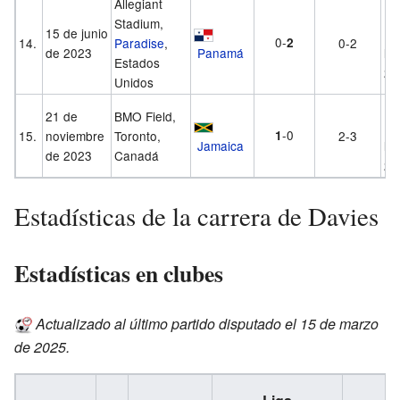
Allegiant
Li
Stadium,
15 de junio
Na
0-
14.
Paradise
,
2
0-2
de 2023
Panamá
la
Estados
20
Unidos
Li
21 de
BMO Field,
Na
-0
15.
noviembre
Toronto,
1
2-3
Jamaica
la
de 2023
Canadá
20
Estadísticas de la carrera de Davies
Estadísticas en clubes
Actualizado al último partido disputado el 15 de marzo
de 2025.
C