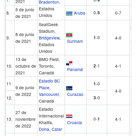
2021
Bradenton
,
Estados
5 de junio
0-
8.
Aruba
5
0-7
Unidos
de 2021
Cla
SeatGeek
pa
Stadium,
Mu
8 de junio
-0
9.
Bridgeview
,
1
4-0
20
de 2021
Surinam
Estados
Unidos
13 de
BMO Field,
-1
10.
octubre de
Toronto,
2
4-1
Panamá
2021
Canadá
Estadio BC
Li
11.
-0
1
9 de junio
Place
,
Na
4-0
de 2022
Vancouver
,
Curazao
la
-0
12.
3
Canadá
20
Estadio
Co
27 de
Internacional
Mu
0-
13.
noviembre
1
4-1
Khalifa,
Croacia
Fú
de 2022
Doha
,
Catar
20