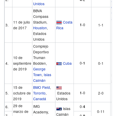
Co
Unidos
de
BBVA
Co
Compass
20
11 de julio
Stadium,
Costa
-0
3.
1
1-1
de 2017
Houston
,
Rica
Estados
Unidos
Complejo
Deportivo
10 de
Truman
0-
4.
septiembre
Bodden,
Cuba
1
0-1
Li
de 2019
George
Na
Town
,
Islas
la
Caimán
20
15 de
BMO Field
,
-0
5.
octubre de
Toronto
,
Estados
1
2-0
2019
Canadá
Unidos
29 de
IMG
0-
6.
4
Islas
marzo de
0-11
Academy,
Caimán
7.
0-
9