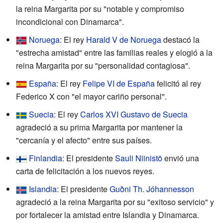
la reina Margarita por su "notable y compromiso
incondicional con Dinamarca".
Noruega
: El rey
Harald V de Noruega
destacó la
"estrecha amistad" entre las familias reales y elogió a la
reina Margarita por su "personalidad contagiosa".
España
: El rey
Felipe VI de España
felicitó al rey
Federico X con "el mayor cariño personal".
Suecia
: El rey
Carlos XVI Gustavo de Suecia
agradeció a su prima Margarita por mantener la
"cercanía y el afecto" entre sus países.
Finlandia
: El presidente
Sauli Niinistö
envió una
carta de felicitación a los nuevos reyes.
Islandia
: El presidente
Guðni Th. Jóhannesson
agradeció a la reina Margarita por su "exitoso servicio" y
por fortalecer la amistad entre Islandia y Dinamarca.