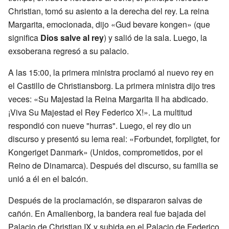
Christian, tomó su asiento a la derecha del rey. La reina
Margarita, emocionada, dijo «Gud bevare kongen» (que
significa
Dios salve al rey
) y salió de la sala. Luego, la
exsoberana regresó a su palacio.
A las 15:00, la primera ministra proclamó al nuevo rey en
el Castillo de Christiansborg. La primera ministra dijo tres
veces: «Su Majestad la Reina Margarita II ha abdicado.
¡Viva Su Majestad el Rey Federico X!». La multitud
respondió con nueve "hurras". Luego, el rey dio un
discurso y presentó su lema real: «Forbundet, forpligtet, for
Kongeriget Danmark» (Unidos, comprometidos, por el
Reino de Dinamarca). Después del discurso, su familia se
unió a él en el balcón.
Después de la proclamación, se dispararon salvas de
cañón. En Amalienborg, la bandera real fue bajada del
Palacio de Christian IX y subida en el Palacio de Federico