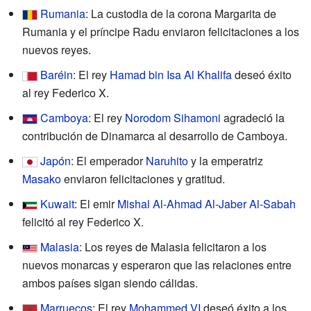
Rumania
: La custodia de la corona Margarita de
Rumania y el príncipe Radu enviaron felicitaciones a los
nuevos reyes.
Baréin
: El rey
Hamad bin Isa Al Khalifa
deseó éxito
al rey Federico X.
Camboya
: El rey
Norodom Sihamoni
agradeció la
contribución de Dinamarca al desarrollo de Camboya.
Japón
: El emperador
Naruhito
y la emperatriz
Masako
enviaron felicitaciones y gratitud.
Kuwait
: El emir
Mishal Al-Ahmad Al-Jaber Al-Sabah
felicitó al rey Federico X.
Malasia
: Los reyes de Malasia felicitaron a los
nuevos monarcas y esperaron que las relaciones entre
ambos países sigan siendo cálidas.
Marruecos
: El rey
Mohammed VI
deseó éxito a los