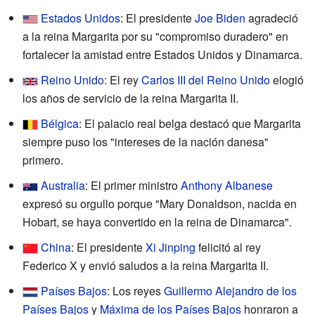
Estados Unidos
: El presidente
Joe Biden
agradeció
a la reina Margarita por su "compromiso duradero" en
fortalecer la amistad entre Estados Unidos y Dinamarca.
Reino Unido
: El rey
Carlos III del Reino Unido
elogió
los años de servicio de la reina Margarita II.
Bélgica
: El palacio real belga destacó que Margarita
siempre puso los "intereses de la nación danesa"
primero.
Australia
: El primer ministro
Anthony Albanese
expresó su orgullo porque "Mary Donaldson, nacida en
Hobart, se haya convertido en la reina de Dinamarca".
China
: El presidente
Xi Jinping
felicitó al rey
Federico X y envió saludos a la reina Margarita II.
Países Bajos
: Los reyes
Guillermo Alejandro de los
Países Bajos
y
Máxima de los Países Bajos
honraron a