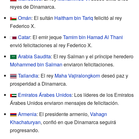
reyes de Dinamarca.
Omán
: El sultán
Haitham bin Tariq
felicitó al rey
Federico X.
Catar
: El emir jeque
Tamim bin Hamad Al Thani
envió felicitaciones al rey Federico X.
Arabia Saudita
: El rey Salman y el príncipe heredero
Mohammed bin Salman
enviaron felicitaciones.
Tailandia
: El rey
Maha Vajiralongkorn
deseó paz y
prosperidad a Dinamarca.
Emiratos Árabes Unidos
: Los líderes de los Emiratos
Árabes Unidos enviaron mensajes de felicitación.
Armenia
: El presidente armenio,
Vahagn
Khachaturyan
, confió en que Dinamarca seguirá
progresando.