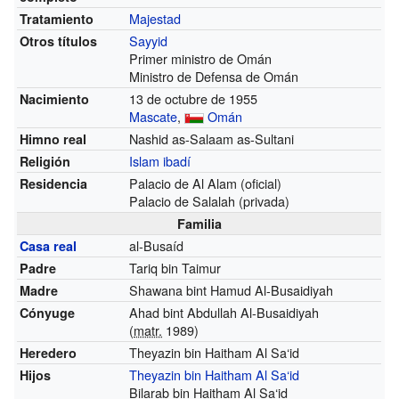
Majestad
Tratamiento
Sayyid
Otros títulos
Primer ministro de Omán
Ministro de Defensa de Omán
13 de octubre de 1955
Nacimiento
Mascate
,
Omán
Nashid as-Salaam as-Sultani
Himno real
Islam ibadí
Religión
Palacio de Al Alam (oficial)
Residencia
Palacio de Salalah (privada)
Familia
al-Busaíd
Casa real
Tariq bin Taimur
Padre
Shawana bint Hamud Al-Busaidiyah
Madre
Ahad bint Abdullah Al-Busaidiyah
Cónyuge
(
matr.
1989)
Theyazin bin Haitham Al Sa‘id
Heredero
Theyazin bin Haitham Al Sa‘id
Hijos
Bilarab bin Haitham Al Sa‘id