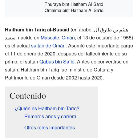
Thuraya bint Haitham Al Sa‘id
Omaima bint Haitham Al Sa‘id
Haitham bin Tariq al-Busaíd
(en árabe: هيثم بن طارق آل
سعيد‎; nacido en
Mascate
,
Omán
, el 13 de octubre de 1955)
es el actual
sultán de Omán
. Asumió este importante cargo
el 11 de enero de 2020, después del fallecimiento de su
primo, el sultán
Qabus bin Sa‘īd
. Antes de convertirse en
sultán, Haitham bin Tariq fue ministro de Cultura y
Patrimonio de Omán desde 2002 hasta 2020.
Contenido
¿Quién es Haitham bin Tariq?
Primeros años y carrera
Otros roles importantes