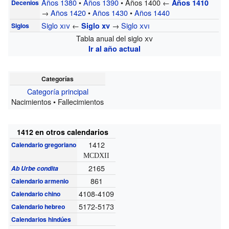
Años 1380
•
Años 1390
• Años 1400 ←
Años 1410
Decenios
→
Años 1420
•
Años 1430
•
Años 1440
Siglo
xiv
←
→
Siglo
xvi
Siglo
xv
Siglos
Tabla anual del siglo
xv
Ir al año actual
Categorías
Categoría principal
Nacimientos • Fallecimientos
1412 en otros calendarios
1412
Calendario gregoriano
MCDXII
2165
Ab Urbe condita
861
Calendario armenio
4108-4109
Calendario chino
5172-5173
Calendario hebreo
Calendarios hindúes