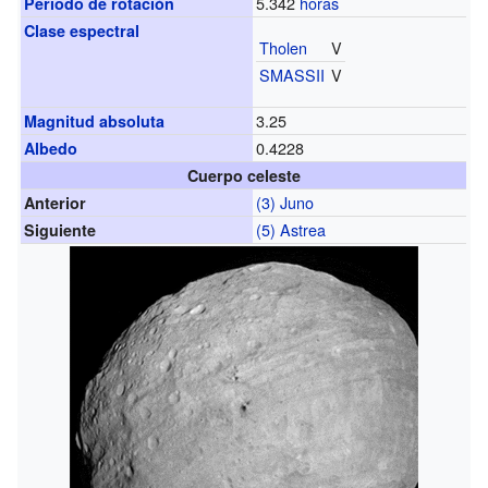
5.342
horas
Periodo de rotación
Clase espectral
Tholen
V
SMASSII
V
3.25
Magnitud absoluta
0.4228
Albedo
Cuerpo celeste
(3) Juno
Anterior
(5) Astrea
Siguiente