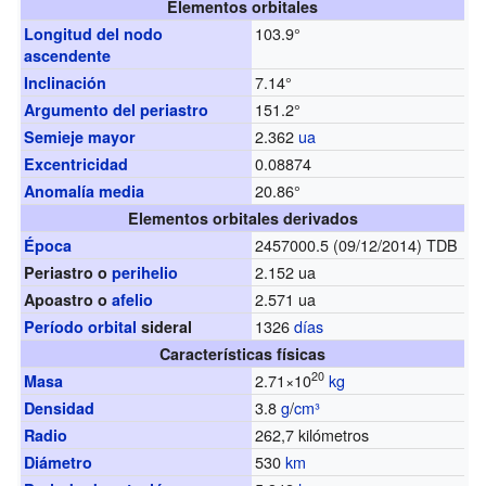
Elementos orbitales
103.9°
Longitud del nodo
ascendente
7.14°
Inclinación
151.2°
Argumento del periastro
2.362
ua
Semieje mayor
0.08874
Excentricidad
20.86°
Anomalía media
Elementos orbitales derivados
2457000.5 (09/12/2014) TDB
Época
2.152 ua
Periastro o
perihelio
2.571 ua
Apoastro o
afelio
1326
días
Período orbital
sideral
Características físicas
20
2.71×10
kg
Masa
3.8
g
/
cm³
Densidad
262,7 kilómetros
Radio
530
km
Diámetro